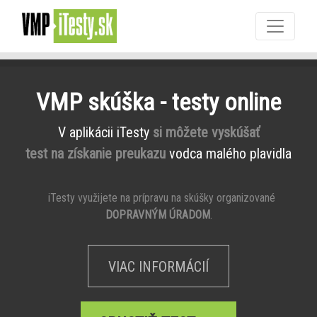
VMP skúška - testy online
V aplikácii iTesty
si môžete vyskúšať
test na získanie preukazu
vodca malého plavidla
iTesty využijete na prípravu na skúšky organizované
DOPRAVNÝM ÚRADOM
.
VIAC INFORMÁCIÍ