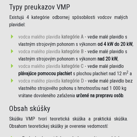
Typy preukazov VMP
Existujú 4 kategórie odbornej spôsobilosti vodcov malých
plavidiel:
vodca malého plavidla
kategórie A
- vedie malé plavidlo s
vlastným strojovým pohonom s výkonom
od 4 kW do 20 kW
,
vodca malého plavidla
kategórie B
- vedie malé plavidlo s
vlastným strojovým pohonom s výkonom
nad 20 kW
,
vodca malého plavidla
kategórie C
- vedie malé plavidlo
2
plávajúce pomocou plachiet
s plochou plachiet nad 12 m
a
vodca malého plavidla
kategórie D
- vedie malé plavidlo bez
vlastného strojového pohonu s hmotnosťou nad 1 000 kg
vrátane dovoleného zaťaženia
určené na prepravu osôb
.
Obsah skúšky
Skúšku VMP tvorí teoretická skúška a praktická skúška.
Obsahom teoretickej skúšky je overenie vedomostí: