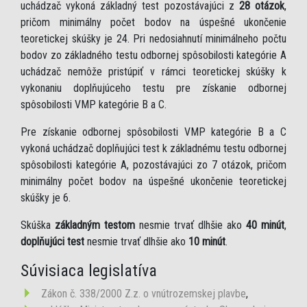
uchádzač vykoná základný test pozostávajúci z
28 otázok
,
pričom minimálny počet bodov na úspešné ukončenie
teoretickej skúšky je 24. Pri nedosiahnutí minimálneho počtu
bodov zo základného testu odbornej spôsobilosti kategórie A
uchádzač nemôže pristúpiť v rámci teoretickej skúšky k
vykonaniu doplňujúceho testu pre získanie odbornej
spôsobilosti VMP kategórie B a C.
Pre získanie odbornej spôsobilosti VMP kategórie B a C
vykoná uchádzač doplňujúci test k základnému testu odbornej
spôsobilosti kategórie A, pozostávajúci zo 7 otázok, pričom
minimálny počet bodov na úspešné ukončenie teoretickej
skúšky je 6.
Skúška
základným testom
nesmie trvať dlhšie ako
40 minút
,
doplňujúci test
nesmie trvať dlhšie ako
10 minút
.
Súvisiaca legislatíva
Zákon č. 338/2000 Z.z. o vnútrozemskej plavbe
,