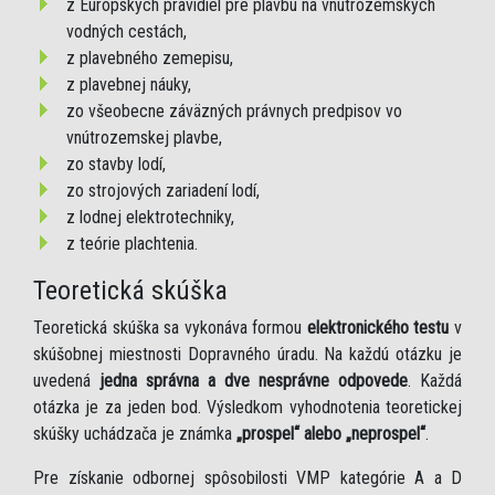
z Európskych pravidiel pre plavbu na vnútrozemských
vodných cestách,
z plavebného zemepisu,
z plavebnej náuky,
zo všeobecne záväzných právnych predpisov vo
vnútrozemskej plavbe,
zo stavby lodí,
zo strojových zariadení lodí,
z lodnej elektrotechniky,
z teórie plachtenia.
Teoretická skúška
Teoretická skúška sa vykonáva formou
elektronického testu
v
skúšobnej miestnosti Dopravného úradu. Na každú otázku je
uvedená
jedna správna a dve nesprávne odpovede
. Každá
otázka je za jeden bod. Výsledkom vyhodnotenia teoretickej
skúšky uchádzača je známka
„prospel“ alebo „neprospel“
.
Pre získanie odbornej spôsobilosti VMP kategórie A a D