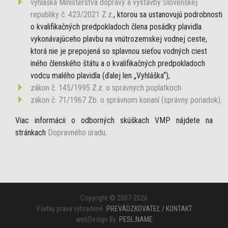
vyhláška Ministerstva dopravy a výstavby Slovenskej
republiky č. 423/2021 Z.z.
, ktorou sa ustanovujú podrobnosti
o kvalifikačných predpokladoch člena posádky plavidla
vykonávajúceho plavbu na vnútrozemskej vodnej ceste,
ktorá nie je prepojená so splavnou sieťou vodných ciest
iného členského štátu a o kvalifikačných predpokladoch
vodcu malého plavidla (ďalej len „Vyhláška“),
zákon č. 145/1995 Z.z. o správnych poplatkoch
zákon č. 71/1967 Zb. o správnom konaní (správny poriadok)
.
Viac informácii o odborných skúškach VMP nájdete na
stránkach
Dopravného úradu
.
Copyright © 2007-2026
Všetky práva vyhradené.
PREVÁDZKOVATEĽ / KONTAKT
webDesign By:
PESL.NAME