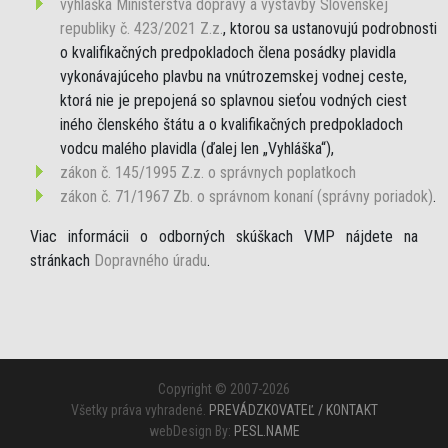
vyhláška Ministerstva dopravy a výstavby Slovenskej
republiky č. 423/2021 Z.z.
, ktorou sa ustanovujú podrobnosti
o kvalifikačných predpokladoch člena posádky plavidla
vykonávajúceho plavbu na vnútrozemskej vodnej ceste,
ktorá nie je prepojená so splavnou sieťou vodných ciest
iného členského štátu a o kvalifikačných predpokladoch
vodcu malého plavidla (ďalej len „Vyhláška“),
zákon č. 145/1995 Z.z. o správnych poplatkoch
zákon č. 71/1967 Zb. o správnom konaní (správny poriadok)
.
Viac informácii o odborných skúškach VMP nájdete na
stránkach
Dopravného úradu
.
Copyright © 2007-2026
Všetky práva vyhradené.
PREVÁDZKOVATEĽ / KONTAKT
webDesign By:
PESL.NAME