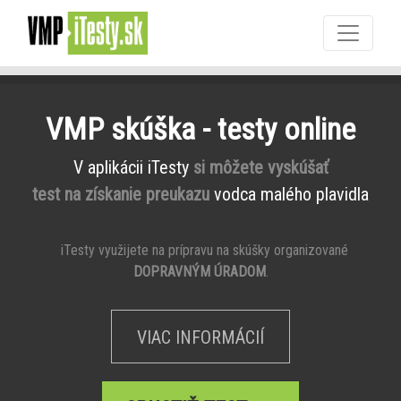
VMP skúška - testy online
V aplikácii iTesty
si môžete vyskúšať
test na získanie preukazu
vodca malého plavidla
iTesty využijete na prípravu na skúšky organizované
DOPRAVNÝM ÚRADOM
.
VIAC INFORMÁCIÍ