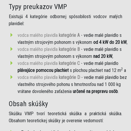
Typy preukazov VMP
Existujú 4 kategórie odbornej spôsobilosti vodcov malých
plavidiel:
vodca malého plavidla
kategórie A
- vedie malé plavidlo s
vlastným strojovým pohonom s výkonom
od 4 kW do 20 kW
,
vodca malého plavidla
kategórie B
- vedie malé plavidlo s
vlastným strojovým pohonom s výkonom
nad 20 kW
,
vodca malého plavidla
kategórie C
- vedie malé plavidlo
2
plávajúce pomocou plachiet
s plochou plachiet nad 12 m
a
vodca malého plavidla
kategórie D
- vedie malé plavidlo bez
vlastného strojového pohonu s hmotnosťou nad 1 000 kg
vrátane dovoleného zaťaženia
určené na prepravu osôb
.
Obsah skúšky
Skúšku VMP tvorí teoretická skúška a praktická skúška.
Obsahom teoretickej skúšky je overenie vedomostí: