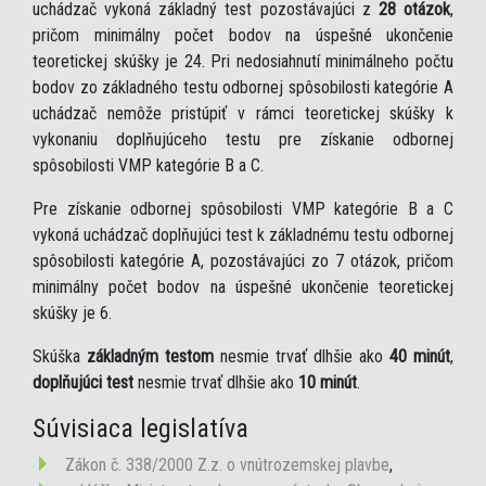
uchádzač vykoná základný test pozostávajúci z
28 otázok
,
pričom minimálny počet bodov na úspešné ukončenie
teoretickej skúšky je 24. Pri nedosiahnutí minimálneho počtu
bodov zo základného testu odbornej spôsobilosti kategórie A
uchádzač nemôže pristúpiť v rámci teoretickej skúšky k
vykonaniu doplňujúceho testu pre získanie odbornej
spôsobilosti VMP kategórie B a C.
Pre získanie odbornej spôsobilosti VMP kategórie B a C
vykoná uchádzač doplňujúci test k základnému testu odbornej
spôsobilosti kategórie A, pozostávajúci zo 7 otázok, pričom
minimálny počet bodov na úspešné ukončenie teoretickej
skúšky je 6.
Skúška
základným testom
nesmie trvať dlhšie ako
40 minút
,
doplňujúci test
nesmie trvať dlhšie ako
10 minút
.
Súvisiaca legislatíva
Zákon č. 338/2000 Z.z. o vnútrozemskej plavbe
,