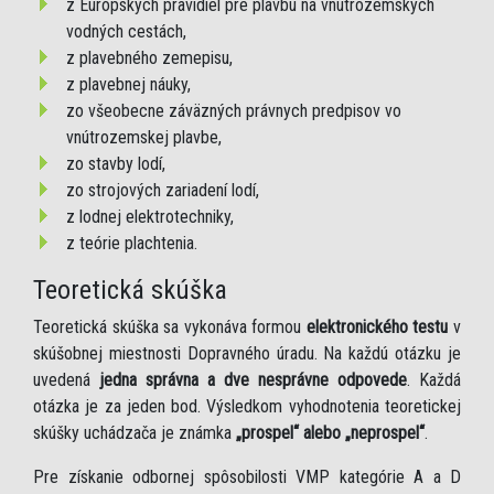
z Európskych pravidiel pre plavbu na vnútrozemských
vodných cestách,
z plavebného zemepisu,
z plavebnej náuky,
zo všeobecne záväzných právnych predpisov vo
vnútrozemskej plavbe,
zo stavby lodí,
zo strojových zariadení lodí,
z lodnej elektrotechniky,
z teórie plachtenia.
Teoretická skúška
Teoretická skúška sa vykonáva formou
elektronického testu
v
skúšobnej miestnosti Dopravného úradu. Na každú otázku je
uvedená
jedna správna a dve nesprávne odpovede
. Každá
otázka je za jeden bod. Výsledkom vyhodnotenia teoretickej
skúšky uchádzača je známka
„prospel“ alebo „neprospel“
.
Pre získanie odbornej spôsobilosti VMP kategórie A a D