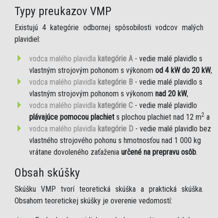
Typy preukazov VMP
Existujú 4 kategórie odbornej spôsobilosti vodcov malých
plavidiel:
vodca malého plavidla
kategórie A
- vedie malé plavidlo s
vlastným strojovým pohonom s výkonom
od 4 kW do 20 kW
,
vodca malého plavidla
kategórie B
- vedie malé plavidlo s
vlastným strojovým pohonom s výkonom
nad 20 kW
,
vodca malého plavidla
kategórie C
- vedie malé plavidlo
2
plávajúce pomocou plachiet
s plochou plachiet nad 12 m
a
vodca malého plavidla
kategórie D
- vedie malé plavidlo bez
vlastného strojového pohonu s hmotnosťou nad 1 000 kg
vrátane dovoleného zaťaženia
určené na prepravu osôb
.
Obsah skúšky
Skúšku VMP tvorí teoretická skúška a praktická skúška.
Obsahom teoretickej skúšky je overenie vedomostí: