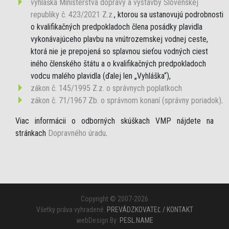
vyhláška Ministerstva dopravy a výstavby Slovenskej
republiky č. 423/2021 Z.z.
, ktorou sa ustanovujú podrobnosti
o kvalifikačných predpokladoch člena posádky plavidla
vykonávajúceho plavbu na vnútrozemskej vodnej ceste,
ktorá nie je prepojená so splavnou sieťou vodných ciest
iného členského štátu a o kvalifikačných predpokladoch
vodcu malého plavidla (ďalej len „Vyhláška“),
zákon č. 145/1995 Z.z. o správnych poplatkoch
zákon č. 71/1967 Zb. o správnom konaní (správny poriadok)
.
Viac informácii o odborných skúškach VMP nájdete na
stránkach
Dopravného úradu
.
Copyright © 2007-2026
Všetky práva vyhradené.
PREVÁDZKOVATEĽ / KONTAKT
webDesign By:
PESL.NAME