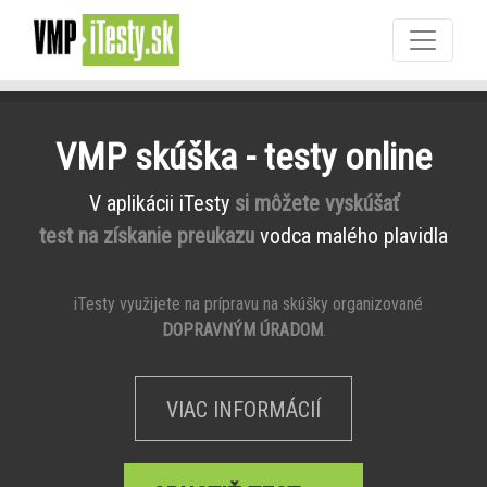
VMP skúška - testy online
V aplikácii iTesty
si môžete vyskúšať
test na získanie preukazu
vodca malého plavidla
iTesty využijete na prípravu na skúšky organizované
DOPRAVNÝM ÚRADOM
.
VIAC INFORMÁCIÍ