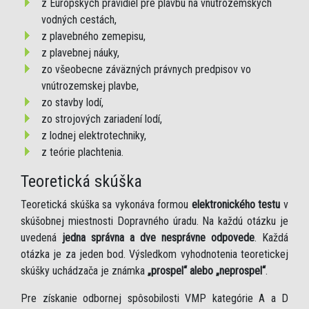
z Európskych pravidiel pre plavbu na vnútrozemských
vodných cestách,
z plavebného zemepisu,
z plavebnej náuky,
zo všeobecne záväzných právnych predpisov vo
vnútrozemskej plavbe,
zo stavby lodí,
zo strojových zariadení lodí,
z lodnej elektrotechniky,
z teórie plachtenia.
Teoretická skúška
Teoretická skúška sa vykonáva formou
elektronického testu
v
skúšobnej miestnosti Dopravného úradu. Na každú otázku je
uvedená
jedna správna a dve nesprávne odpovede
. Každá
otázka je za jeden bod. Výsledkom vyhodnotenia teoretickej
skúšky uchádzača je známka
„prospel“ alebo „neprospel“
.
Pre získanie odbornej spôsobilosti VMP kategórie A a D