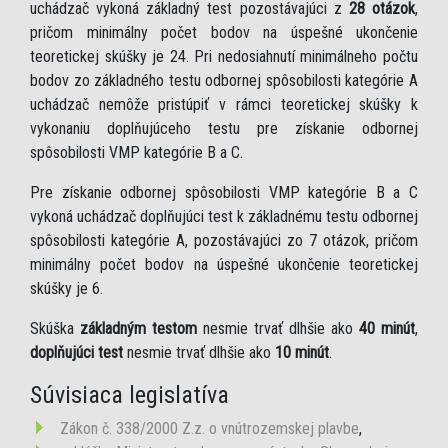
uchádzač vykoná základný test pozostávajúci z
28 otázok
,
pričom minimálny počet bodov na úspešné ukončenie
teoretickej skúšky je 24. Pri nedosiahnutí minimálneho počtu
bodov zo základného testu odbornej spôsobilosti kategórie A
uchádzač nemôže pristúpiť v rámci teoretickej skúšky k
vykonaniu doplňujúceho testu pre získanie odbornej
spôsobilosti VMP kategórie B a C.
Pre získanie odbornej spôsobilosti VMP kategórie B a C
vykoná uchádzač doplňujúci test k základnému testu odbornej
spôsobilosti kategórie A, pozostávajúci zo 7 otázok, pričom
minimálny počet bodov na úspešné ukončenie teoretickej
skúšky je 6.
Skúška
základným testom
nesmie trvať dlhšie ako
40 minút
,
doplňujúci test
nesmie trvať dlhšie ako
10 minút
.
Súvisiaca legislatíva
Zákon č. 338/2000 Z.z. o vnútrozemskej plavbe
,