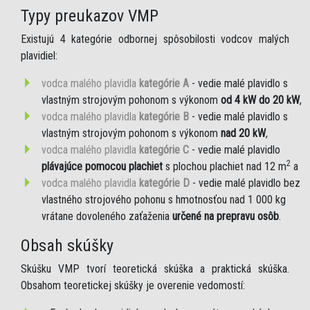
Typy preukazov VMP
Existujú 4 kategórie odbornej spôsobilosti vodcov malých
plavidiel:
vodca malého plavidla
kategórie A
- vedie malé plavidlo s
vlastným strojovým pohonom s výkonom
od 4 kW do 20 kW
,
vodca malého plavidla
kategórie B
- vedie malé plavidlo s
vlastným strojovým pohonom s výkonom
nad 20 kW
,
vodca malého plavidla
kategórie C
- vedie malé plavidlo
2
plávajúce pomocou plachiet
s plochou plachiet nad 12 m
a
vodca malého plavidla
kategórie D
- vedie malé plavidlo bez
vlastného strojového pohonu s hmotnosťou nad 1 000 kg
vrátane dovoleného zaťaženia
určené na prepravu osôb
.
Obsah skúšky
Skúšku VMP tvorí teoretická skúška a praktická skúška.
Obsahom teoretickej skúšky je overenie vedomostí: