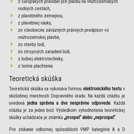
z Európskych pravidiel pre plavbu na vnútrozemských
vodných cestách,
z plavebného zemepisu,
z plavebnej náuky,
zo všeobecne záväzných právnych predpisov vo
vnútrozemskej plavbe,
zo stavby lodí,
zo strojových zariadení lodí,
z lodnej elektrotechniky,
z teórie plachtenia.
Teoretická skúška
Teoretická skúška sa vykonáva formou
elektronického testu
v
skúšobnej miestnosti Dopravného úradu. Na každú otázku je
uvedená
jedna správna a dve nesprávne odpovede
. Každá
otázka je za jeden bod. Výsledkom vyhodnotenia teoretickej
skúšky uchádzača je známka
„prospel“ alebo „neprospel“
.
Pre získanie odbornej spôsobilosti VMP kategórie A a D