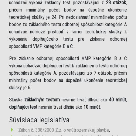
uchádzač vykoná základný test pozostávajúci z
28 otázok
,
pričom minimálny počet bodov na úspešné ukončenie
teoretickej skúšky je 24. Pri nedosiahnutí minimálneho počtu
bodov zo základného testu odbornej spôsobilosti kategórie A
uchádzač nemôže pristúpiť v rámci teoretickej skúšky k
vykonaniu doplňujúceho testu pre získanie odbornej
spôsobilosti VMP kategórie B a C.
Pre získanie odbornej spôsobilosti VMP kategórie B a C
vykoná uchádzač doplňujúci test k základnému testu odbornej
spôsobilosti kategórie A, pozostávajúci zo 7 otázok, pričom
minimálny počet bodov na úspešné ukončenie teoretickej
skúšky je 6.
Skúška
základným testom
nesmie trvať dlhšie ako
40 minút
,
doplňujúci test
nesmie trvať dlhšie ako
10 minút
.
Súvisiaca legislatíva
Zákon č. 338/2000 Z.z. o vnútrozemskej plavbe
,