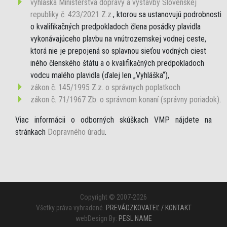
vyhláška Ministerstva dopravy a výstavby Slovenskej
republiky č. 423/2021 Z.z.
, ktorou sa ustanovujú podrobnosti
o kvalifikačných predpokladoch člena posádky plavidla
vykonávajúceho plavbu na vnútrozemskej vodnej ceste,
ktorá nie je prepojená so splavnou sieťou vodných ciest
iného členského štátu a o kvalifikačných predpokladoch
vodcu malého plavidla (ďalej len „Vyhláška“),
zákon č. 145/1995 Z.z. o správnych poplatkoch
zákon č. 71/1967 Zb. o správnom konaní (správny poriadok)
.
Viac informácii o odborných skúškach VMP nájdete na
stránkach
Dopravného úradu
.
Copyright © 2007-2026
Všetky práva vyhradené.
PREVÁDZKOVATEĽ / KONTAKT
webDesign By:
PESL.NAME