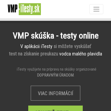
VMP skúška - testy online
V aplikácii iTesty
si môžete vyskúšať
test na získanie preukazu
vodca malého plavidla
iTesty využijete na prípravu na skúšky organizované
DOPRAVNÝM ÚRADOM
.
VIAC INFORMÁCIÍ