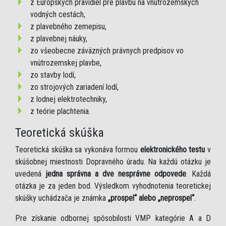
z Európskych pravidiel pre plavbu na vnútrozemských
vodných cestách,
z plavebného zemepisu,
z plavebnej náuky,
zo všeobecne záväzných právnych predpisov vo
vnútrozemskej plavbe,
zo stavby lodí,
zo strojových zariadení lodí,
z lodnej elektrotechniky,
z teórie plachtenia.
Teoretická skúška
Teoretická skúška sa vykonáva formou
elektronického testu
v
skúšobnej miestnosti Dopravného úradu. Na každú otázku je
uvedená
jedna správna a dve nesprávne odpovede
. Každá
otázka je za jeden bod. Výsledkom vyhodnotenia teoretickej
skúšky uchádzača je známka
„prospel“ alebo „neprospel“
.
Pre získanie odbornej spôsobilosti VMP kategórie A a D