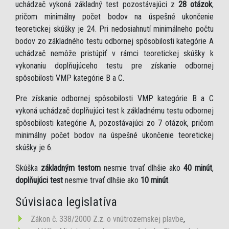
uchádzač vykoná základný test pozostávajúci z
28 otázok
,
pričom minimálny počet bodov na úspešné ukončenie
teoretickej skúšky je 24. Pri nedosiahnutí minimálneho počtu
bodov zo základného testu odbornej spôsobilosti kategórie A
uchádzač nemôže pristúpiť v rámci teoretickej skúšky k
vykonaniu doplňujúceho testu pre získanie odbornej
spôsobilosti VMP kategórie B a C.
Pre získanie odbornej spôsobilosti VMP kategórie B a C
vykoná uchádzač doplňujúci test k základnému testu odbornej
spôsobilosti kategórie A, pozostávajúci zo 7 otázok, pričom
minimálny počet bodov na úspešné ukončenie teoretickej
skúšky je 6.
Skúška
základným testom
nesmie trvať dlhšie ako
40 minút
,
doplňujúci test
nesmie trvať dlhšie ako
10 minút
.
Súvisiaca legislatíva
Zákon č. 338/2000 Z.z. o vnútrozemskej plavbe
,