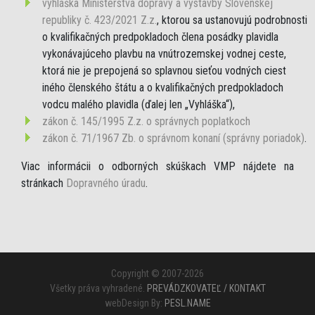
vyhláška Ministerstva dopravy a výstavby Slovenskej
republiky č. 423/2021 Z.z.
, ktorou sa ustanovujú podrobnosti
o kvalifikačných predpokladoch člena posádky plavidla
vykonávajúceho plavbu na vnútrozemskej vodnej ceste,
ktorá nie je prepojená so splavnou sieťou vodných ciest
iného členského štátu a o kvalifikačných predpokladoch
vodcu malého plavidla (ďalej len „Vyhláška“),
zákon č. 145/1995 Z.z. o správnych poplatkoch
zákon č. 71/1967 Zb. o správnom konaní (správny poriadok)
.
Viac informácii o odborných skúškach VMP nájdete na
stránkach
Dopravného úradu
.
Copyright © 2007-2026
Všetky práva vyhradené.
PREVÁDZKOVATEĽ / KONTAKT
webDesign By:
PESL.NAME