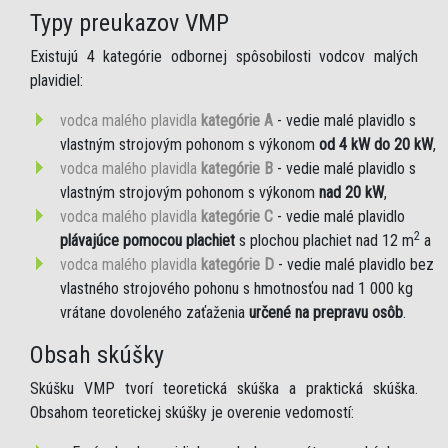
Typy preukazov VMP
Existujú 4 kategórie odbornej spôsobilosti vodcov malých
plavidiel:
vodca malého plavidla
kategórie A
- vedie malé plavidlo s
vlastným strojovým pohonom s výkonom
od 4 kW do 20 kW
,
vodca malého plavidla
kategórie B
- vedie malé plavidlo s
vlastným strojovým pohonom s výkonom
nad 20 kW
,
vodca malého plavidla
kategórie C
- vedie malé plavidlo
2
plávajúce pomocou plachiet
s plochou plachiet nad 12 m
a
vodca malého plavidla
kategórie D
- vedie malé plavidlo bez
vlastného strojového pohonu s hmotnosťou nad 1 000 kg
vrátane dovoleného zaťaženia
určené na prepravu osôb
.
Obsah skúšky
Skúšku VMP tvorí teoretická skúška a praktická skúška.
Obsahom teoretickej skúšky je overenie vedomostí: