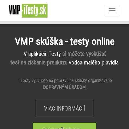
VMP skúška - testy online
V aplikácii iTesty
si môžete vyskúšať
test na získanie preukazu
vodca malého plavidla
iTesty využijete na prípravu na skúšky organizované
DOPRAVNÝM ÚRADOM
.
VIAC INFORMÁCIÍ