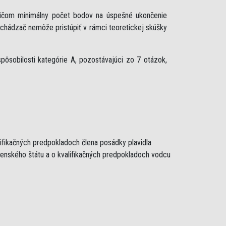
ričom minimálny počet bodov na úspešné ukončenie
uchádzač nemôže pristúpiť v rámci teoretickej skúšky
ôsobilosti kategórie A, pozostávajúci zo 7 otázok,
lifikačných predpokladoch člena posádky plavidla
lenského štátu a o kvalifikačných predpokladoch vodcu