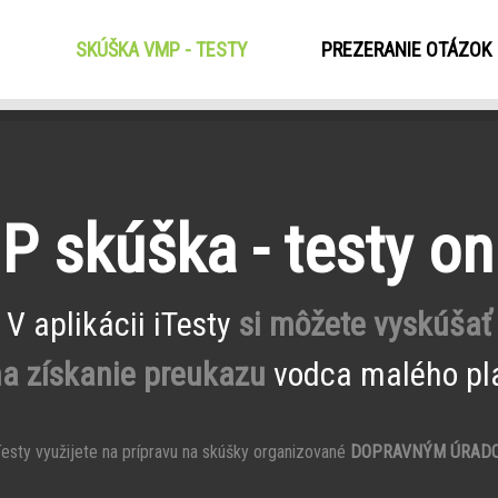
SKÚŠKA VMP - TESTY
(CURRENT)
PREZERANIE OTÁZOK
 skúška - testy on
V aplikácii iTesty
si môžete vyskúšať
na získanie preukazu
vodca malého pla
esty využijete na prípravu na skúšky organizované
DOPRAVNÝM ÚRAD