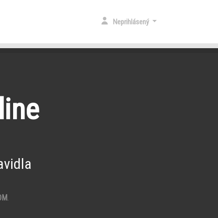
Neprihlásený
line
vidla
OM
.