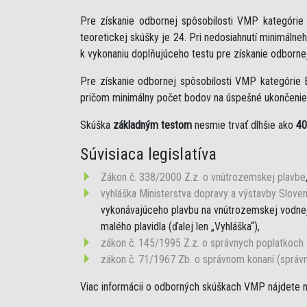
Pre získanie odbornej spôsobilosti VMP kategóri
teoretickej skúšky je 24. Pri nedosiahnutí minimáln
k vykonaniu doplňujúceho testu pre získanie odborne
Pre získanie odbornej spôsobilosti VMP kategórie 
pričom minimálny počet bodov na úspešné ukončenie 
Skúška
základným testom
nesmie trvať dlhšie ako
40
Súvisiaca legislatíva
Zákon č. 338/2000 Z.z. o vnútrozemskej plavbe
vyhláška Ministerstva dopravy a výstavby Sloven
vykonávajúceho plavbu na vnútrozemskej vodnej 
malého plavidla (ďalej len „Vyhláška“),
zákon č. 145/1995 Z.z. o správnych poplatkoch
zákon č. 71/1967 Zb. o správnom konaní (správ
Viac informácii o odborných skúškach VMP nájdete 