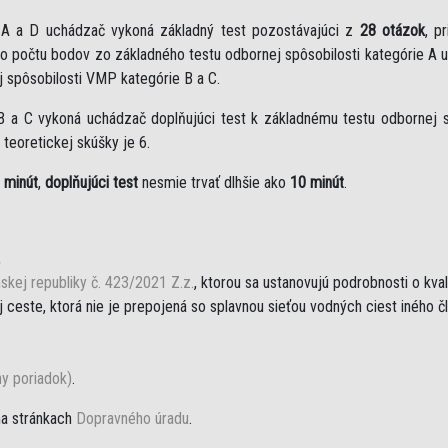
e A a D uchádzač vykoná základný test pozostávajúci z
28 otázok
, p
eho počtu bodov zo základného testu odbornej spôsobilosti kategórie A 
j spôsobilosti VMP kategórie B a C.
B a C vykoná uchádzač doplňujúci test k základnému testu odbornej sp
teoretickej skúšky je 6.
 minút
,
doplňujúci test
nesmie trvať dlhšie ako
10 minút
.
,
skej republiky č. 423/2021 Z.z.
, ktorou sa ustanovujú podrobnosti o kva
ceste, ktorá nie je prepojená so splavnou sieťou vodných ciest iného č
ny poriadok)
.
na stránkach
Dopravného úradu
.