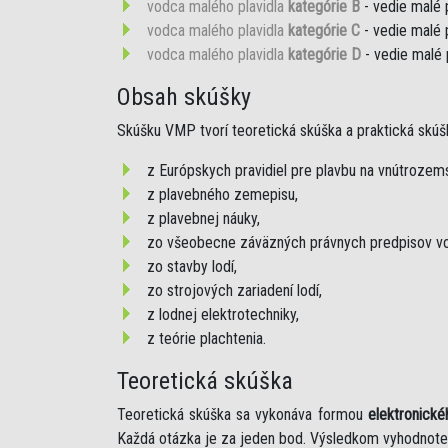
vodca malého plavidla
kategórie B
- vedie malé 
vodca malého plavidla
kategórie C
- vedie malé 
vodca malého plavidla
kategórie D
- vedie malé 
Obsah skúšky
Skúšku VMP tvorí teoretická skúška a praktická skúš
z Európskych pravidiel pre plavbu na vnútroze
z plavebného zemepisu,
z plavebnej náuky,
zo všeobecne záväzných právnych predpisov vo
zo stavby lodí,
zo strojových zariadení lodí,
z lodnej elektrotechniky,
z teórie plachtenia.
Teoretická skúška
Teoretická skúška sa vykonáva formou
elektronické
Každá otázka je za jeden bod. Výsledkom vyhodnote