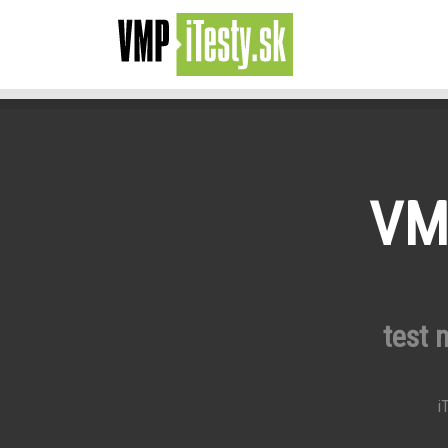
VMP
test 
iT