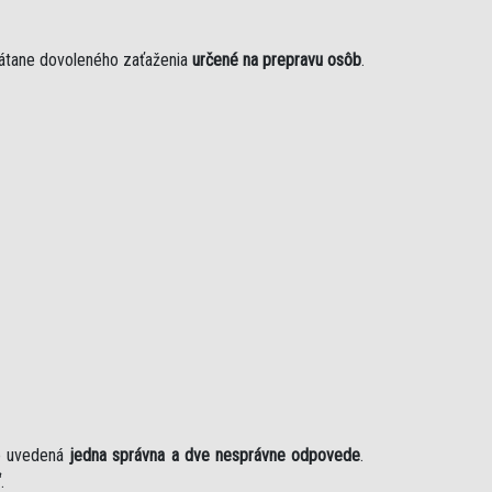
rátane dovoleného zaťaženia
určené na prepravu osôb
.
je uvedená
jedna správna a dve nesprávne odpovede
.
“
.