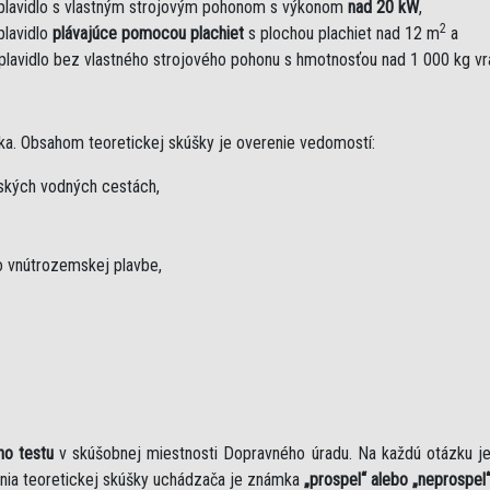
plavidlo s vlastným strojovým pohonom s výkonom
nad 20 kW
,
2
plavidlo
plávajúce pomocou plachiet
s plochou plachiet nad 12 m
a
plavidlo bez vlastného strojového pohonu s hmotnosťou nad 1 000 kg v
ka. Obsahom teoretickej skúšky je overenie vedomostí:
mských vodných cestách,
 vnútrozemskej plavbe,
ho testu
v skúšobnej miestnosti Dopravného úradu. Na každú otázku 
nia teoretickej skúšky uchádzača je známka
„prospel“ alebo „neprospel