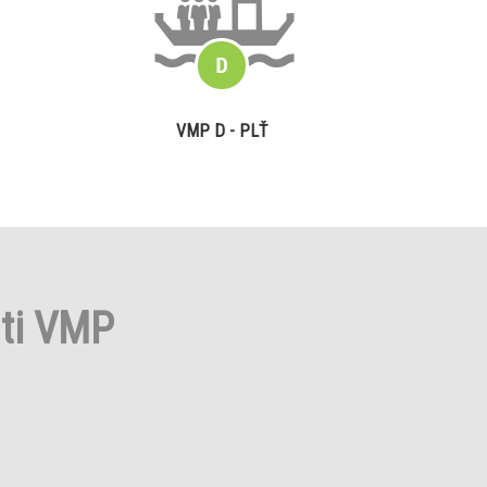
VMP D - PLŤ
sti VMP