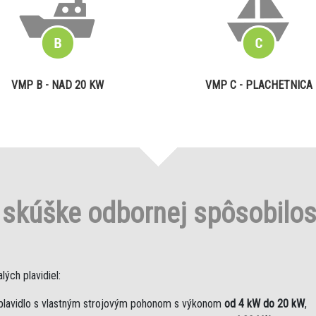
VMP B - NAD 20 KW
VMP C - PLACHETNICA
o
skúške odbornej spôsobilo
ých plavidiel:
plavidlo s vlastným strojovým pohonom s výkonom
od 4 kW do 20 kW
,