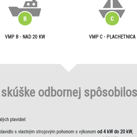
VMP B - NAD 20 KW
VMP C - PLACHETNICA
o
skúške odbornej spôsobilo
ých plavidiel:
plavidlo s vlastným strojovým pohonom s výkonom
od 4 kW do 20 kW
,