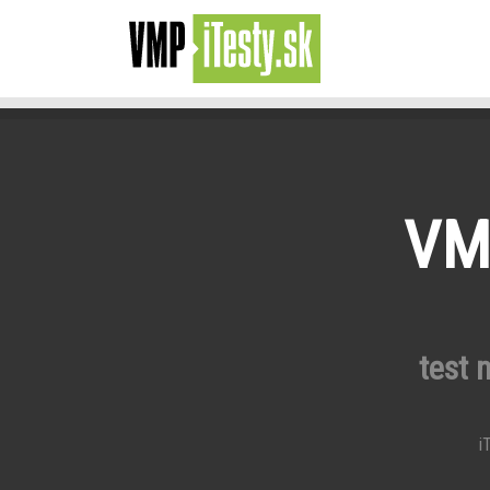
VMP
test 
iT