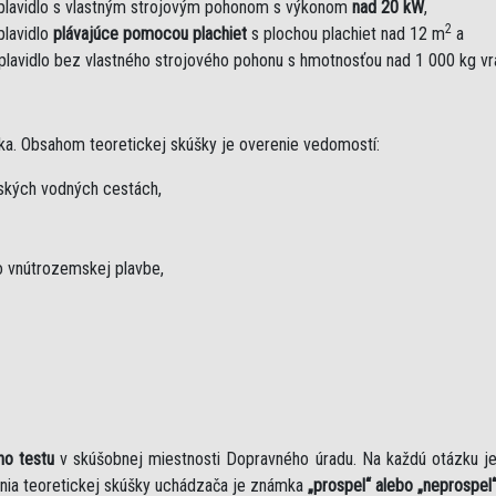
plavidlo s vlastným strojovým pohonom s výkonom
nad 20 kW
,
2
plavidlo
plávajúce pomocou plachiet
s plochou plachiet nad 12 m
a
plavidlo bez vlastného strojového pohonu s hmotnosťou nad 1 000 kg v
ka. Obsahom teoretickej skúšky je overenie vedomostí:
mských vodných cestách,
 vnútrozemskej plavbe,
ho testu
v skúšobnej miestnosti Dopravného úradu. Na každú otázku 
nia teoretickej skúšky uchádzača je známka
„prospel“ alebo „neprospel