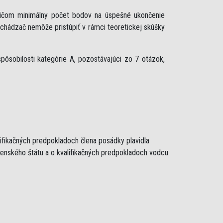
ričom minimálny počet bodov na úspešné ukončenie
uchádzač nemôže pristúpiť v rámci teoretickej skúšky
ôsobilosti kategórie A, pozostávajúci zo 7 otázok,
lifikačných predpokladoch člena posádky plavidla
lenského štátu a o kvalifikačných predpokladoch vodcu