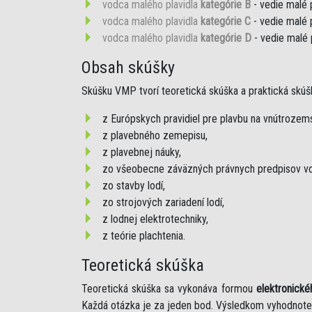
vodca malého plavidla
kategórie B
- vedie malé 
vodca malého plavidla
kategórie C
- vedie malé 
vodca malého plavidla
kategórie D
- vedie malé 
Obsah skúšky
Skúšku VMP tvorí teoretická skúška a praktická skúš
z Európskych pravidiel pre plavbu na vnútroze
z plavebného zemepisu,
z plavebnej náuky,
zo všeobecne záväzných právnych predpisov vo
zo stavby lodí,
zo strojových zariadení lodí,
z lodnej elektrotechniky,
z teórie plachtenia.
Teoretická skúška
Teoretická skúška sa vykonáva formou
elektronické
Každá otázka je za jeden bod. Výsledkom vyhodnote