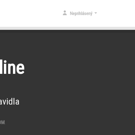
Neprihlásený
line
vidla
OM
.