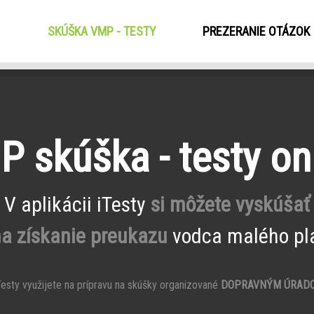
SKÚŠKA VMP - TESTY
(CURRENT)
PREZERANIE OTÁZOK
 skúška - testy on
V aplikácii iTesty
si môžete vyskúšať
na získanie preukazu
vodca malého pla
esty využijete na prípravu na skúšky organizované
DOPRAVNÝM ÚRAD