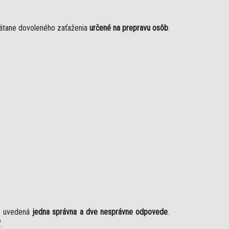
rátane dovoleného zaťaženia
určené na prepravu osôb
.
je uvedená
jedna správna a dve nesprávne odpovede
.
“
.