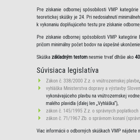
Pre získanie odbornej spôsobilosti VMP kategóri
teoretickej skúšky je 24. Pri nedosiahnutí minimáln
k vykonaniu doplňujúceho testu pre získanie odborne
Pre získanie odbornej spôsobilosti VMP kategórie 
pričom minimálny počet bodov na úspešné ukončenie 
Skúška
základným testom
nesmie trvať dlhšie ako
40
Súvisiaca legislatíva
Zákon č. 338/2000 Z.z. o vnútrozemskej plavbe
vyhláška Ministerstva dopravy a výstavby Sloven
vykonávajúceho plavbu na vnútrozemskej vodnej 
malého plavidla (ďalej len „Vyhláška“),
zákon č. 145/1995 Z.z. o správnych poplatkoch
zákon č. 71/1967 Zb. o správnom konaní (správ
Viac informácii o odborných skúškach VMP nájdete 