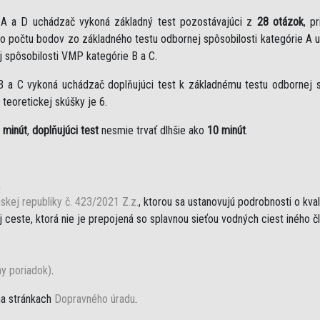
e A a D uchádzač vykoná základný test pozostávajúci z
28 otázok
, p
eho počtu bodov zo základného testu odbornej spôsobilosti kategórie A 
j spôsobilosti VMP kategórie B a C.
B a C vykoná uchádzač doplňujúci test k základnému testu odbornej sp
teoretickej skúšky je 6.
 minút
,
doplňujúci test
nesmie trvať dlhšie ako
10 minút
.
,
skej republiky č. 423/2021 Z.z.
, ktorou sa ustanovujú podrobnosti o kva
ceste, ktorá nie je prepojená so splavnou sieťou vodných ciest iného č
ny poriadok)
.
na stránkach
Dopravného úradu
.