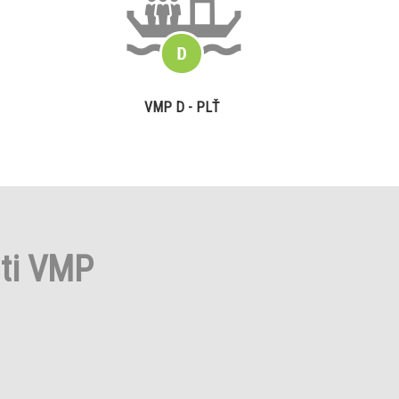
VMP D - PLŤ
sti VMP