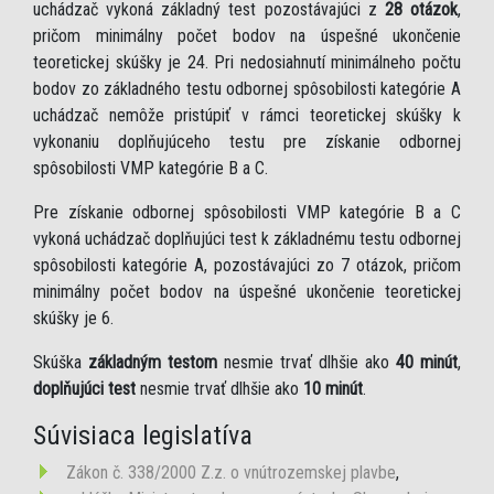
uchádzač vykoná základný test pozostávajúci z
28 otázok
,
pričom minimálny počet bodov na úspešné ukončenie
teoretickej skúšky je 24. Pri nedosiahnutí minimálneho počtu
bodov zo základného testu odbornej spôsobilosti kategórie A
uchádzač nemôže pristúpiť v rámci teoretickej skúšky k
vykonaniu doplňujúceho testu pre získanie odbornej
spôsobilosti VMP kategórie B a C.
Pre získanie odbornej spôsobilosti VMP kategórie B a C
vykoná uchádzač doplňujúci test k základnému testu odbornej
spôsobilosti kategórie A, pozostávajúci zo 7 otázok, pričom
minimálny počet bodov na úspešné ukončenie teoretickej
skúšky je 6.
Skúška
základným testom
nesmie trvať dlhšie ako
40 minút
,
doplňujúci test
nesmie trvať dlhšie ako
10 minút
.
Súvisiaca legislatíva
Zákon č. 338/2000 Z.z. o vnútrozemskej plavbe
,