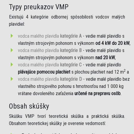
Typy preukazov VMP
Existujú 4 kategórie odbornej spôsobilosti vodcov malých
plavidiel:
vodca malého plavidla
kategórie A
- vedie malé plavidlo s
vlastným strojovým pohonom s výkonom
od 4 kW do 20 kW
,
vodca malého plavidla
kategórie B
- vedie malé plavidlo s
vlastným strojovým pohonom s výkonom
nad 20 kW
,
vodca malého plavidla
kategórie C
- vedie malé plavidlo
2
plávajúce pomocou plachiet
s plochou plachiet nad 12 m
a
vodca malého plavidla
kategórie D
- vedie malé plavidlo bez
vlastného strojového pohonu s hmotnosťou nad 1 000 kg
vrátane dovoleného zaťaženia
určené na prepravu osôb
.
Obsah skúšky
Skúšku VMP tvorí teoretická skúška a praktická skúška.
Obsahom teoretickej skúšky je overenie vedomostí: