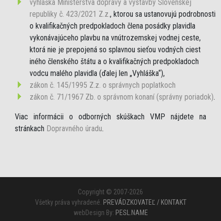
vyhláška Ministerstva dopravy a výstavby Slovenskej
republiky č. 423/2021 Z.z.
, ktorou sa ustanovujú podrobnosti
o kvalifikačných predpokladoch člena posádky plavidla
vykonávajúceho plavbu na vnútrozemskej vodnej ceste,
ktorá nie je prepojená so splavnou sieťou vodných ciest
iného členského štátu a o kvalifikačných predpokladoch
vodcu malého plavidla (ďalej len „Vyhláška“),
zákon č. 145/1995 Z.z. o správnych poplatkoch
zákon č. 71/1967 Zb. o správnom konaní (správny poriadok)
.
Viac informácii o odborných skúškach VMP nájdete na
stránkach
Dopravného úradu
.
Copyright © 2007-2026
Všetky práva vyhradené.
PREVÁDZKOVATEĽ / KONTAKT
webDesign By:
PESL.NAME