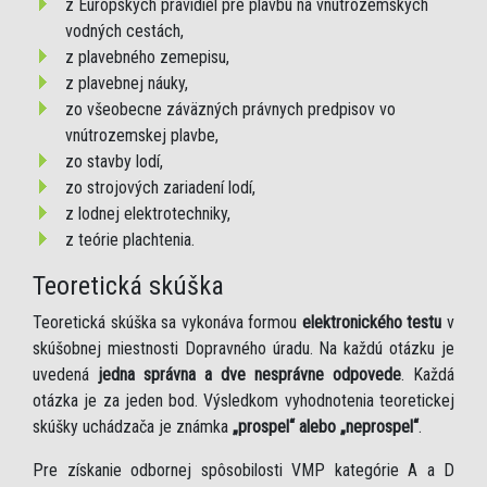
z Európskych pravidiel pre plavbu na vnútrozemských
vodných cestách,
z plavebného zemepisu,
z plavebnej náuky,
zo všeobecne záväzných právnych predpisov vo
vnútrozemskej plavbe,
zo stavby lodí,
zo strojových zariadení lodí,
z lodnej elektrotechniky,
z teórie plachtenia.
Teoretická skúška
Teoretická skúška sa vykonáva formou
elektronického testu
v
skúšobnej miestnosti Dopravného úradu. Na každú otázku je
uvedená
jedna správna a dve nesprávne odpovede
. Každá
otázka je za jeden bod. Výsledkom vyhodnotenia teoretickej
skúšky uchádzača je známka
„prospel“ alebo „neprospel“
.
Pre získanie odbornej spôsobilosti VMP kategórie A a D