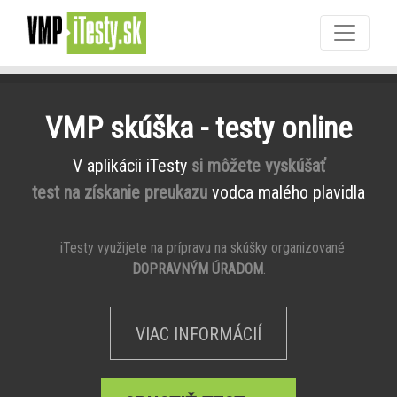
VMP skúška - testy online
V aplikácii iTesty
si môžete vyskúšať
test na získanie preukazu
vodca malého plavidla
iTesty využijete na prípravu na skúšky organizované
DOPRAVNÝM ÚRADOM
.
VIAC INFORMÁCIÍ