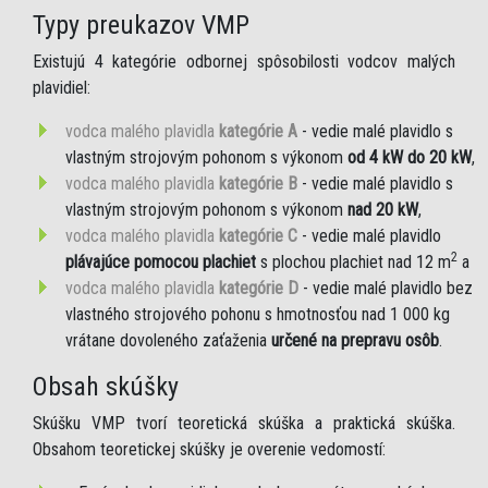
Typy preukazov VMP
Existujú 4 kategórie odbornej spôsobilosti vodcov malých
plavidiel:
vodca malého plavidla
kategórie A
- vedie malé plavidlo s
vlastným strojovým pohonom s výkonom
od 4 kW do 20 kW
,
vodca malého plavidla
kategórie B
- vedie malé plavidlo s
vlastným strojovým pohonom s výkonom
nad 20 kW
,
vodca malého plavidla
kategórie C
- vedie malé plavidlo
2
plávajúce pomocou plachiet
s plochou plachiet nad 12 m
a
vodca malého plavidla
kategórie D
- vedie malé plavidlo bez
vlastného strojového pohonu s hmotnosťou nad 1 000 kg
vrátane dovoleného zaťaženia
určené na prepravu osôb
.
Obsah skúšky
Skúšku VMP tvorí teoretická skúška a praktická skúška.
Obsahom teoretickej skúšky je overenie vedomostí: