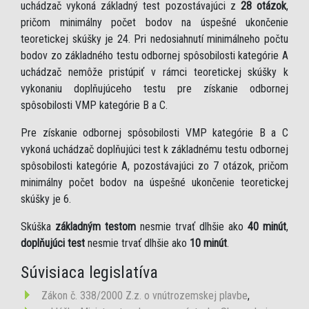
uchádzač vykoná základný test pozostávajúci z
28 otázok
,
pričom minimálny počet bodov na úspešné ukončenie
teoretickej skúšky je 24. Pri nedosiahnutí minimálneho počtu
bodov zo základného testu odbornej spôsobilosti kategórie A
uchádzač nemôže pristúpiť v rámci teoretickej skúšky k
vykonaniu doplňujúceho testu pre získanie odbornej
spôsobilosti VMP kategórie B a C.
Pre získanie odbornej spôsobilosti VMP kategórie B a C
vykoná uchádzač doplňujúci test k základnému testu odbornej
spôsobilosti kategórie A, pozostávajúci zo 7 otázok, pričom
minimálny počet bodov na úspešné ukončenie teoretickej
skúšky je 6.
Skúška
základným testom
nesmie trvať dlhšie ako
40 minút
,
doplňujúci test
nesmie trvať dlhšie ako
10 minút
.
Súvisiaca legislatíva
Zákon č. 338/2000 Z.z. o vnútrozemskej plavbe
,