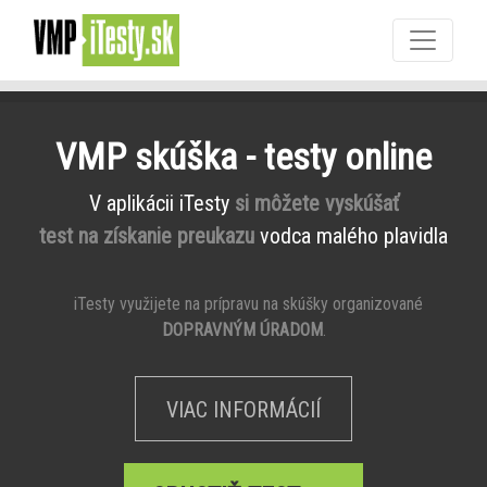
VMP skúška - testy online
V aplikácii iTesty
si môžete vyskúšať
test na získanie preukazu
vodca malého plavidla
iTesty využijete na prípravu na skúšky organizované
DOPRAVNÝM ÚRADOM
.
VIAC INFORMÁCIÍ