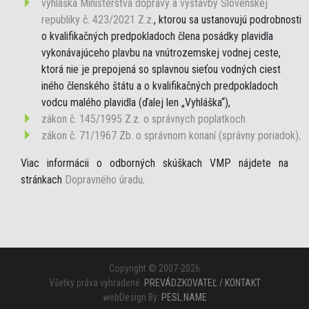
vyhláška Ministerstva dopravy a výstavby Slovenskej
republiky č. 423/2021 Z.z.
, ktorou sa ustanovujú podrobnosti
o kvalifikačných predpokladoch člena posádky plavidla
vykonávajúceho plavbu na vnútrozemskej vodnej ceste,
ktorá nie je prepojená so splavnou sieťou vodných ciest
iného členského štátu a o kvalifikačných predpokladoch
vodcu malého plavidla (ďalej len „Vyhláška“),
zákon č. 145/1995 Z.z. o správnych poplatkoch
zákon č. 71/1967 Zb. o správnom konaní (správny poriadok)
.
Viac informácii o odborných skúškach VMP nájdete na
stránkach
Dopravného úradu
.
Copyright © 2007-2026
Všetky práva vyhradené.
PREVÁDZKOVATEĽ / KONTAKT
webDesign By:
PESL.NAME