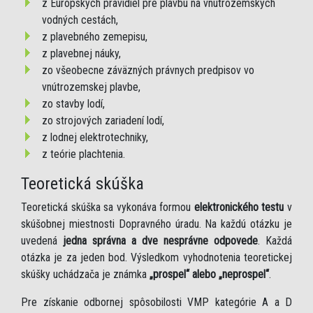
z Európskych pravidiel pre plavbu na vnútrozemských
vodných cestách,
z plavebného zemepisu,
z plavebnej náuky,
zo všeobecne záväzných právnych predpisov vo
vnútrozemskej plavbe,
zo stavby lodí,
zo strojových zariadení lodí,
z lodnej elektrotechniky,
z teórie plachtenia.
Teoretická skúška
Teoretická skúška sa vykonáva formou
elektronického testu
v
skúšobnej miestnosti Dopravného úradu. Na každú otázku je
uvedená
jedna správna a dve nesprávne odpovede
. Každá
otázka je za jeden bod. Výsledkom vyhodnotenia teoretickej
skúšky uchádzača je známka
„prospel“ alebo „neprospel“
.
Pre získanie odbornej spôsobilosti VMP kategórie A a D