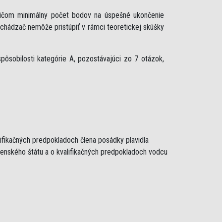
ričom minimálny počet bodov na úspešné ukončenie
uchádzač nemôže pristúpiť v rámci teoretickej skúšky
ôsobilosti kategórie A, pozostávajúci zo 7 otázok,
lifikačných predpokladoch člena posádky plavidla
lenského štátu a o kvalifikačných predpokladoch vodcu