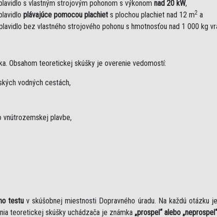
plavidlo s vlastným strojovým pohonom s výkonom
nad 20 kW
,
2
plavidlo
plávajúce pomocou plachiet
s plochou plachiet nad 12 m
a
plavidlo bez vlastného strojového pohonu s hmotnosťou nad 1 000 kg v
ka. Obsahom teoretickej skúšky je overenie vedomostí:
mských vodných cestách,
 vnútrozemskej plavbe,
ho testu
v skúšobnej miestnosti Dopravného úradu. Na každú otázku 
nia teoretickej skúšky uchádzača je známka
„prospel“ alebo „neprospel