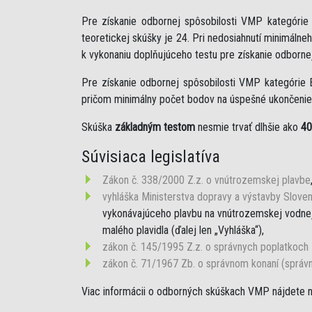
Pre získanie odbornej spôsobilosti VMP kategóri
teoretickej skúšky je 24. Pri nedosiahnutí minimáln
k vykonaniu doplňujúceho testu pre získanie odborne
Pre získanie odbornej spôsobilosti VMP kategórie 
pričom minimálny počet bodov na úspešné ukončenie 
Skúška
základným testom
nesmie trvať dlhšie ako
40
Súvisiaca legislatíva
Zákon č. 338/2000 Z.z. o vnútrozemskej plavbe
vyhláška Ministerstva dopravy a výstavby Sloven
vykonávajúceho plavbu na vnútrozemskej vodnej 
malého plavidla (ďalej len „Vyhláška“),
zákon č. 145/1995 Z.z. o správnych poplatkoch
zákon č. 71/1967 Zb. o správnom konaní (správ
Viac informácii o odborných skúškach VMP nájdete 