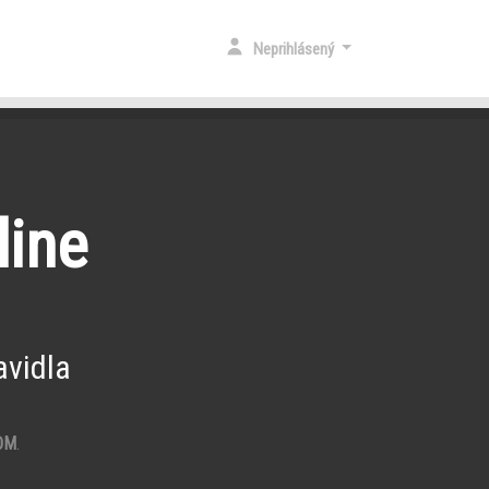
Neprihlásený
line
vidla
OM
.