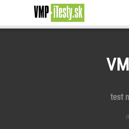
VMP
test 
iT