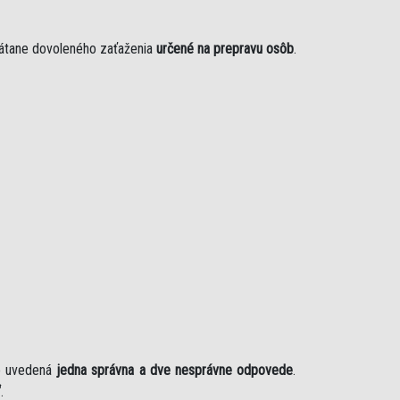
rátane dovoleného zaťaženia
určené na prepravu osôb
.
je uvedená
jedna správna a dve nesprávne odpovede
.
“
.