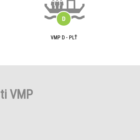
VMP D - PLŤ
sti VMP