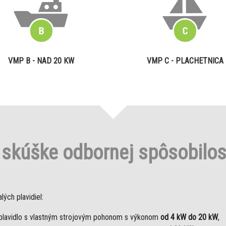
VMP B - NAD 20 KW
VMP C - PLACHETNICA
o
skúške odbornej spôsobilo
ých plavidiel:
plavidlo s vlastným strojovým pohonom s výkonom
od 4 kW do 20 kW
,