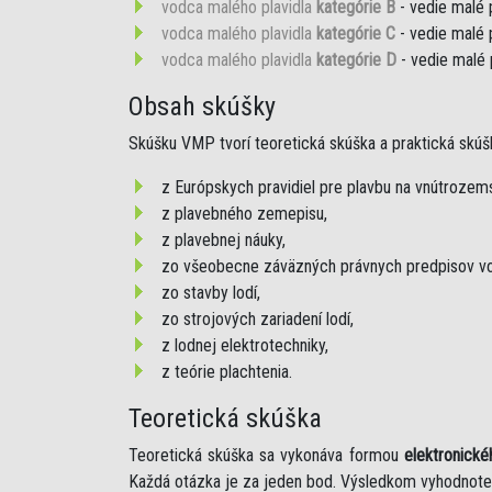
vodca malého plavidla
kategórie B
- vedie malé 
vodca malého plavidla
kategórie C
- vedie malé 
vodca malého plavidla
kategórie D
- vedie malé 
Obsah skúšky
Skúšku VMP tvorí teoretická skúška a praktická skúš
z Európskych pravidiel pre plavbu na vnútroze
z plavebného zemepisu,
z plavebnej náuky,
zo všeobecne záväzných právnych predpisov vo
zo stavby lodí,
zo strojových zariadení lodí,
z lodnej elektrotechniky,
z teórie plachtenia.
Teoretická skúška
Teoretická skúška sa vykonáva formou
elektronické
Každá otázka je za jeden bod. Výsledkom vyhodnote