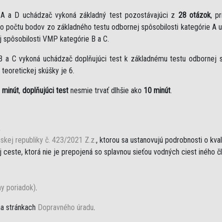
e A a D uchádzač vykoná základný test pozostávajúci z
28 otázok
, p
eho počtu bodov zo základného testu odbornej spôsobilosti kategórie A 
j spôsobilosti VMP kategórie B a C.
B a C vykoná uchádzač doplňujúci test k základnému testu odbornej sp
teoretickej skúšky je 6.
 minút
,
doplňujúci test
nesmie trvať dlhšie ako
10 minút
.
,
skej republiky č. 423/2021 Z.z.
, ktorou sa ustanovujú podrobnosti o kva
ceste, ktorá nie je prepojená so splavnou sieťou vodných ciest iného č
ny poriadok)
.
na stránkach
Dopravného úradu
.