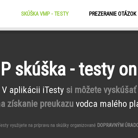
SKÚŠKA VMP - TESTY
(CURRENT)
PREZERANIE OTÁZOK
 skúška - testy on
V aplikácii iTesty
si môžete vyskúšať
na získanie preukazu
vodca malého pla
esty využijete na prípravu na skúšky organizované
DOPRAVNÝM ÚRAD