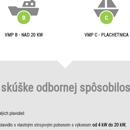
VMP B - NAD 20 KW
VMP C - PLACHETNICA
o
skúške odbornej spôsobilo
ých plavidiel:
plavidlo s vlastným strojovým pohonom s výkonom
od 4 kW do 20 kW
,