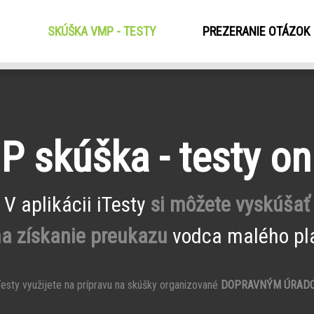
SKÚŠKA VMP - TESTY
(CURRENT)
PREZERANIE OTÁZOK
 skúška - testy on
V aplikácii iTesty
si môžete vyskúšať
na získanie preukazu
vodca malého pla
esty využijete na prípravu na skúšky organizované
DOPRAVNÝM ÚRAD