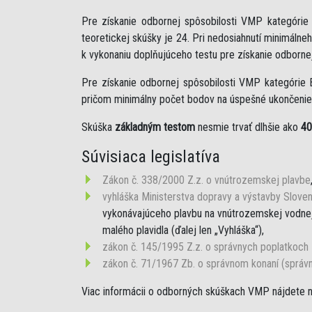
Pre získanie odbornej spôsobilosti VMP kategóri
teoretickej skúšky je 24. Pri nedosiahnutí minimáln
k vykonaniu doplňujúceho testu pre získanie odborne
Pre získanie odbornej spôsobilosti VMP kategórie 
pričom minimálny počet bodov na úspešné ukončenie 
Skúška
základným testom
nesmie trvať dlhšie ako
40
Súvisiaca legislatíva
Zákon č. 338/2000 Z.z. o vnútrozemskej plavbe
vyhláška Ministerstva dopravy a výstavby Sloven
vykonávajúceho plavbu na vnútrozemskej vodnej 
malého plavidla (ďalej len „Vyhláška“),
zákon č. 145/1995 Z.z. o správnych poplatkoch
zákon č. 71/1967 Zb. o správnom konaní (správ
Viac informácii o odborných skúškach VMP nájdete 