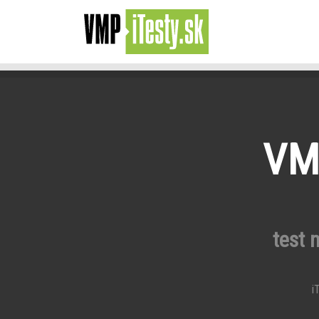
VMP
test 
iT