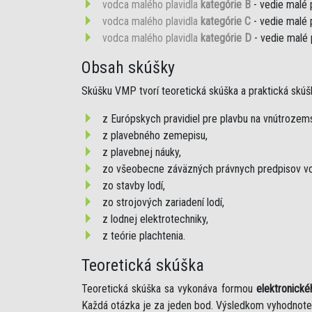
vodca malého plavidla
kategórie B
- vedie malé 
vodca malého plavidla
kategórie C
- vedie malé 
vodca malého plavidla
kategórie D
- vedie malé 
Obsah skúšky
Skúšku VMP tvorí teoretická skúška a praktická skúš
z Európskych pravidiel pre plavbu na vnútroze
z plavebného zemepisu,
z plavebnej náuky,
zo všeobecne záväzných právnych predpisov vo
zo stavby lodí,
zo strojových zariadení lodí,
z lodnej elektrotechniky,
z teórie plachtenia.
Teoretická skúška
Teoretická skúška sa vykonáva formou
elektronické
Každá otázka je za jeden bod. Výsledkom vyhodnote