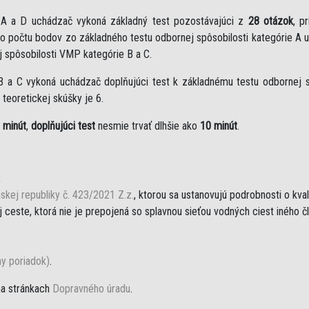
e A a D uchádzač vykoná základný test pozostávajúci z
28 otázok
, p
eho počtu bodov zo základného testu odbornej spôsobilosti kategórie A 
j spôsobilosti VMP kategórie B a C.
B a C vykoná uchádzač doplňujúci test k základnému testu odbornej sp
teoretickej skúšky je 6.
 minút
,
doplňujúci test
nesmie trvať dlhšie ako
10 minút
.
,
skej republiky č. 423/2021 Z.z.
, ktorou sa ustanovujú podrobnosti o kva
ceste, ktorá nie je prepojená so splavnou sieťou vodných ciest iného č
ny poriadok)
.
na stránkach
Dopravného úradu
.