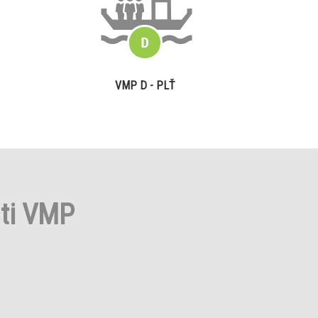
VMP D - PLŤ
sti VMP