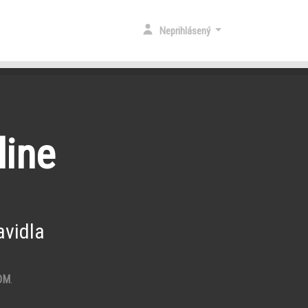
Neprihlásený
line
vidla
OM
.