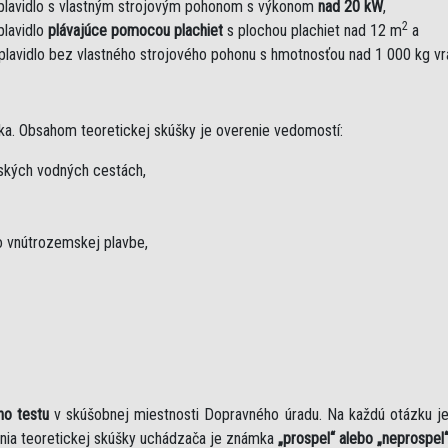
plavidlo s vlastným strojovým pohonom s výkonom
nad 20 kW
,
2
plavidlo
plávajúce pomocou plachiet
s plochou plachiet nad 12 m
a
plavidlo bez vlastného strojového pohonu s hmotnosťou nad 1 000 kg v
ka. Obsahom teoretickej skúšky je overenie vedomostí:
mských vodných cestách,
 vnútrozemskej plavbe,
ho testu
v skúšobnej miestnosti Dopravného úradu. Na každú otázku 
nia teoretickej skúšky uchádzača je známka
„prospel“ alebo „neprospel