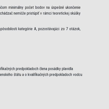
ričom minimálny počet bodov na úspešné ukončenie
uchádzač nemôže pristúpiť v rámci teoretickej skúšky
ôsobilosti kategórie A, pozostávajúci zo 7 otázok,
lifikačných predpokladoch člena posádky plavidla
lenského štátu a o kvalifikačných predpokladoch vodcu