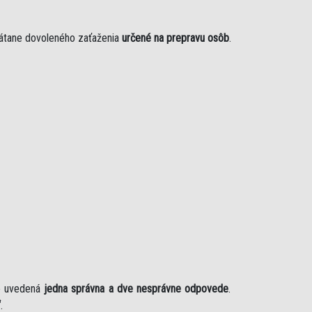
rátane dovoleného zaťaženia
určené na prepravu osôb
.
je uvedená
jedna správna a dve nesprávne odpovede
.
“
.