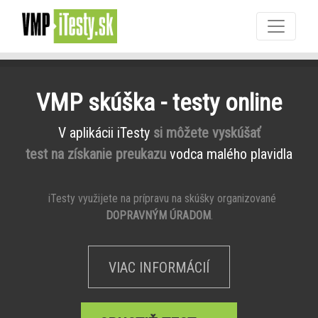
VMP skúška - testy online
V aplikácii iTesty
si môžete vyskúšať
test na získanie preukazu
vodca malého plavidla
iTesty využijete na prípravu na skúšky organizované
DOPRAVNÝM ÚRADOM
.
VIAC INFORMÁCIÍ