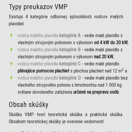
Typy preukazov VMP
Existujú 4 kategórie odbornej spôsobilosti vodcov malých
plavidiel:
vodca malého plavidla
kategórie A
- vedie malé plavidlo s
vlastným strojovým pohonom s výkonom
od 4 kW do 20 kW
,
vodca malého plavidla
kategórie B
- vedie malé plavidlo s
vlastným strojovým pohonom s výkonom
nad 20 kW
,
vodca malého plavidla
kategórie C
- vedie malé plavidlo
2
plávajúce pomocou plachiet
s plochou plachiet nad 12 m
a
vodca malého plavidla
kategórie D
- vedie malé plavidlo bez
vlastného strojového pohonu s hmotnosťou nad 1 000 kg
vrátane dovoleného zaťaženia
určené na prepravu osôb
.
Obsah skúšky
Skúšku VMP tvorí teoretická skúška a praktická skúška.
Obsahom teoretickej skúšky je overenie vedomostí: