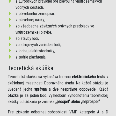
z Európskych pravidiel pre plavbu na vnútrozemských
vodných cestách,
z plavebného zemepisu,
z plavebnej náuky,
zo všeobecne záväzných právnych predpisov vo
vnútrozemskej plavbe,
zo stavby lodí,
zo strojových zariadení lodí,
z lodnej elektrotechniky,
z teórie plachtenia.
Teoretická skúška
Teoretická skúška sa vykonáva formou
elektronického testu
v
skúšobnej miestnosti Dopravného úradu. Na každú otázku je
uvedená
jedna správna a dve nesprávne odpovede
. Každá
otázka je za jeden bod. Výsledkom vyhodnotenia teoretickej
skúšky uchádzača je známka
„prospel“ alebo „neprospel“
.
Pre získanie odbornej spôsobilosti VMP kategórie A a D