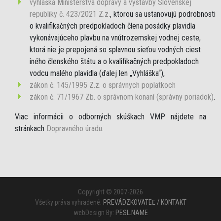
vyhláška Ministerstva dopravy a výstavby Slovenskej
republiky č. 423/2021 Z.z.
, ktorou sa ustanovujú podrobnosti
o kvalifikačných predpokladoch člena posádky plavidla
vykonávajúceho plavbu na vnútrozemskej vodnej ceste,
ktorá nie je prepojená so splavnou sieťou vodných ciest
iného členského štátu a o kvalifikačných predpokladoch
vodcu malého plavidla (ďalej len „Vyhláška“),
zákon č. 145/1995 Z.z. o správnych poplatkoch
zákon č. 71/1967 Zb. o správnom konaní (správny poriadok)
.
Viac informácii o odborných skúškach VMP nájdete na
stránkach
Dopravného úradu
.
Copyright © 2007-2026
Všetky práva vyhradené.
PREVÁDZKOVATEĽ / KONTAKT
webDesign By:
PESL.NAME