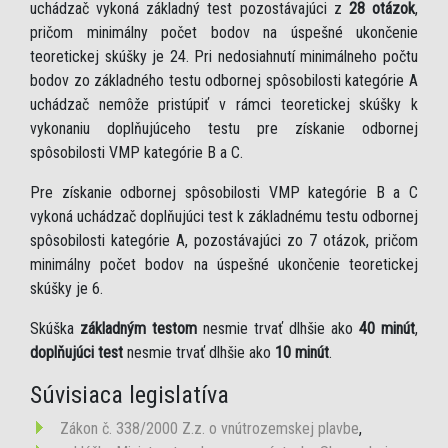
uchádzač vykoná základný test pozostávajúci z
28 otázok
,
pričom minimálny počet bodov na úspešné ukončenie
teoretickej skúšky je 24. Pri nedosiahnutí minimálneho počtu
bodov zo základného testu odbornej spôsobilosti kategórie A
uchádzač nemôže pristúpiť v rámci teoretickej skúšky k
vykonaniu doplňujúceho testu pre získanie odbornej
spôsobilosti VMP kategórie B a C.
Pre získanie odbornej spôsobilosti VMP kategórie B a C
vykoná uchádzač doplňujúci test k základnému testu odbornej
spôsobilosti kategórie A, pozostávajúci zo 7 otázok, pričom
minimálny počet bodov na úspešné ukončenie teoretickej
skúšky je 6.
Skúška
základným testom
nesmie trvať dlhšie ako
40 minút
,
doplňujúci test
nesmie trvať dlhšie ako
10 minút
.
Súvisiaca legislatíva
Zákon č. 338/2000 Z.z. o vnútrozemskej plavbe
,