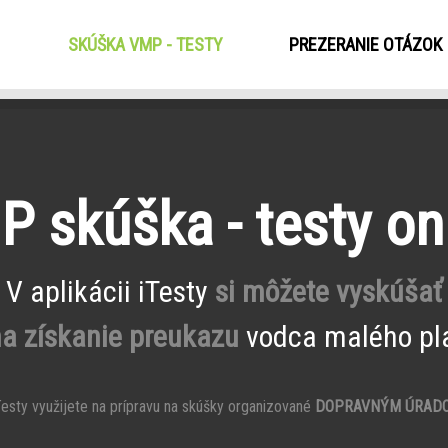
SKÚŠKA VMP - TESTY
(CURRENT)
PREZERANIE OTÁZOK
 skúška - testy on
V aplikácii iTesty
si môžete vyskúšať
na získanie preukazu
vodca malého pla
esty využijete na prípravu na skúšky organizované
DOPRAVNÝM ÚRAD