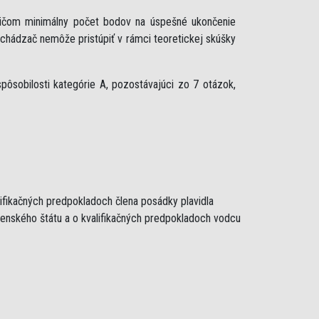
ričom minimálny počet bodov na úspešné ukončenie
uchádzač nemôže pristúpiť v rámci teoretickej skúšky
ôsobilosti kategórie A, pozostávajúci zo 7 otázok,
lifikačných predpokladoch člena posádky plavidla
lenského štátu a o kvalifikačných predpokladoch vodcu