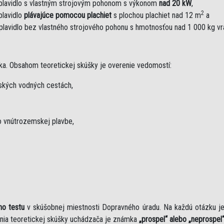
plavidlo s vlastným strojovým pohonom s výkonom
nad 20 kW
,
2
plavidlo
plávajúce pomocou plachiet
s plochou plachiet nad 12 m
a
plavidlo bez vlastného strojového pohonu s hmotnosťou nad 1 000 kg v
ka. Obsahom teoretickej skúšky je overenie vedomostí:
mských vodných cestách,
 vnútrozemskej plavbe,
ho testu
v skúšobnej miestnosti Dopravného úradu. Na každú otázku 
nia teoretickej skúšky uchádzača je známka
„prospel“ alebo „neprospel