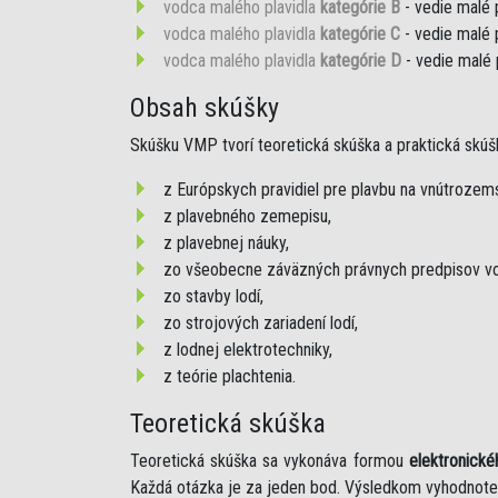
vodca malého plavidla
kategórie B
- vedie malé 
vodca malého plavidla
kategórie C
- vedie malé 
vodca malého plavidla
kategórie D
- vedie malé 
Obsah skúšky
Skúšku VMP tvorí teoretická skúška a praktická skúš
z Európskych pravidiel pre plavbu na vnútroze
z plavebného zemepisu,
z plavebnej náuky,
zo všeobecne záväzných právnych predpisov vo
zo stavby lodí,
zo strojových zariadení lodí,
z lodnej elektrotechniky,
z teórie plachtenia.
Teoretická skúška
Teoretická skúška sa vykonáva formou
elektronické
Každá otázka je za jeden bod. Výsledkom vyhodnote