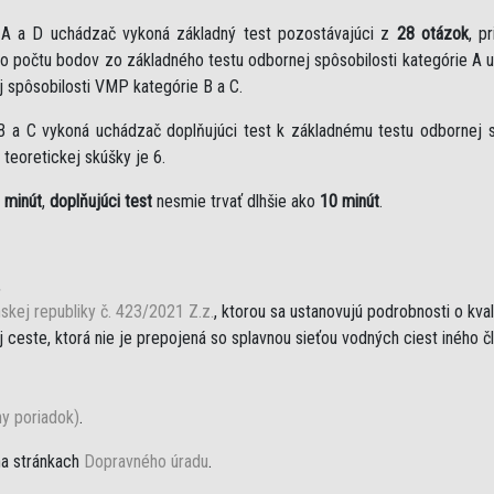
e A a D uchádzač vykoná základný test pozostávajúci z
28 otázok
, p
eho počtu bodov zo základného testu odbornej spôsobilosti kategórie A 
j spôsobilosti VMP kategórie B a C.
B a C vykoná uchádzač doplňujúci test k základnému testu odbornej sp
teoretickej skúšky je 6.
 minút
,
doplňujúci test
nesmie trvať dlhšie ako
10 minút
.
,
skej republiky č. 423/2021 Z.z.
, ktorou sa ustanovujú podrobnosti o kva
ceste, ktorá nie je prepojená so splavnou sieťou vodných ciest iného č
ny poriadok)
.
na stránkach
Dopravného úradu
.