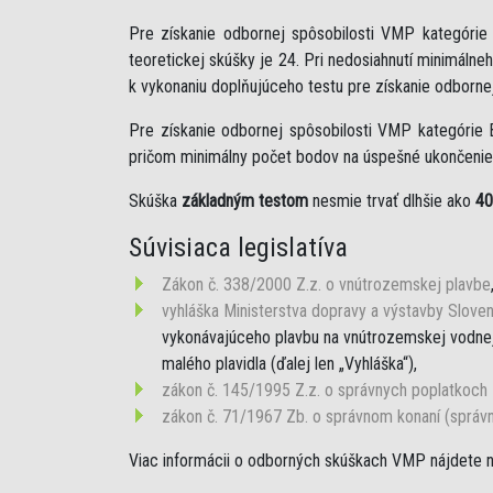
Pre získanie odbornej spôsobilosti VMP kategóri
teoretickej skúšky je 24. Pri nedosiahnutí minimáln
k vykonaniu doplňujúceho testu pre získanie odborne
Pre získanie odbornej spôsobilosti VMP kategórie 
pričom minimálny počet bodov na úspešné ukončenie 
Skúška
základným testom
nesmie trvať dlhšie ako
40
Súvisiaca legislatíva
Zákon č. 338/2000 Z.z. o vnútrozemskej plavbe
vyhláška Ministerstva dopravy a výstavby Sloven
vykonávajúceho plavbu na vnútrozemskej vodnej 
malého plavidla (ďalej len „Vyhláška“),
zákon č. 145/1995 Z.z. o správnych poplatkoch
zákon č. 71/1967 Zb. o správnom konaní (správ
Viac informácii o odborných skúškach VMP nájdete 