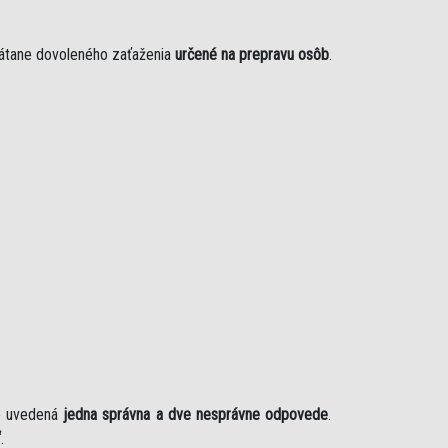
rátane dovoleného zaťaženia
určené na prepravu osôb
.
je uvedená
jedna správna a dve nesprávne odpovede
.
“
.