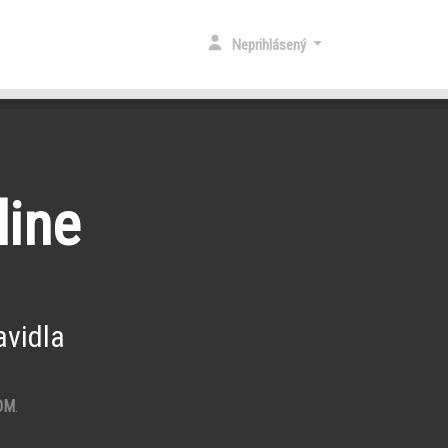
Neprihlásený
line
vidla
OM
.