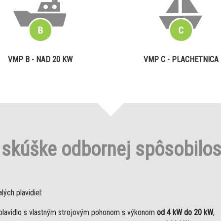
VMP B - NAD 20 KW
VMP C - PLACHETNICA
o
skúške odbornej spôsobilo
ých plavidiel:
plavidlo s vlastným strojovým pohonom s výkonom
od 4 kW do 20 kW
,