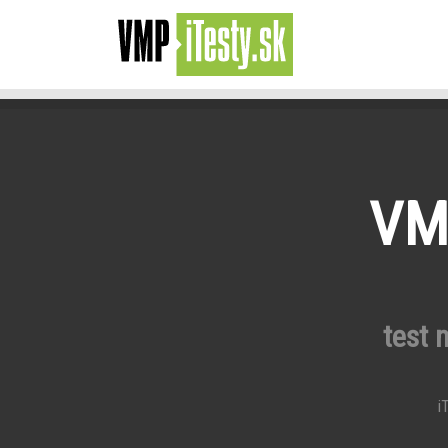
VMP
test 
iT