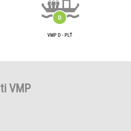
VMP D - PLŤ
sti VMP