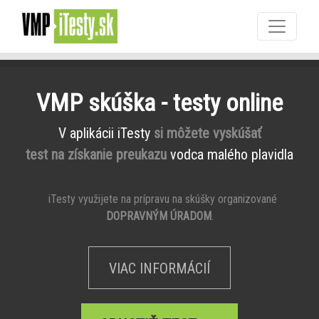
VMP skúška - testy online
V aplikácii iTesty
si môžete vyskúšať
test na získanie preukazu
vodca malého plavidla
iTesty využijete na prípravu na skúšky organizované
DOPRAVNÝM ÚRADOM
.
VIAC INFORMÁCIÍ