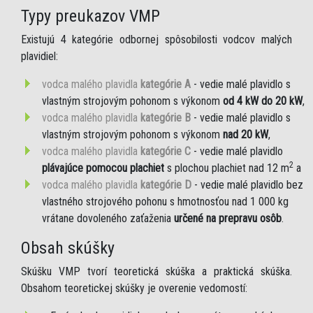
Typy preukazov VMP
Existujú 4 kategórie odbornej spôsobilosti vodcov malých
plavidiel:
vodca malého plavidla
kategórie A
- vedie malé plavidlo s
vlastným strojovým pohonom s výkonom
od 4 kW do 20 kW
,
vodca malého plavidla
kategórie B
- vedie malé plavidlo s
vlastným strojovým pohonom s výkonom
nad 20 kW
,
vodca malého plavidla
kategórie C
- vedie malé plavidlo
2
plávajúce pomocou plachiet
s plochou plachiet nad 12 m
a
vodca malého plavidla
kategórie D
- vedie malé plavidlo bez
vlastného strojového pohonu s hmotnosťou nad 1 000 kg
vrátane dovoleného zaťaženia
určené na prepravu osôb
.
Obsah skúšky
Skúšku VMP tvorí teoretická skúška a praktická skúška.
Obsahom teoretickej skúšky je overenie vedomostí: