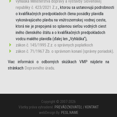
vyhláška Ministerstva dopravy a výstavby Slovenskej
republiky č. 423/2021 Z.z.
, ktorou sa ustanovujú podrobnosti
o kvalifikačných predpokladoch člena posádky plavidla
vykonávajúceho plavbu na vnútrozemskej vodnej ceste,
ktorá nie je prepojená so splavnou sieťou vodných ciest
iného členského štátu a o kvalifikačných predpokladoch
vodcu malého plavidla (ďalej len „Vyhláška“),
zákon č. 145/1995 Z.z. o správnych poplatkoch
zákon č. 71/1967 Zb. o správnom konaní (správny poriadok)
.
Viac informácii o odborných skúškach VMP nájdete na
stránkach
Dopravného úradu
.
Copyright © 2007-2026
Všetky práva vyhradené.
PREVÁDZKOVATEĽ / KONTAKT
webDesign By:
PESL.NAME