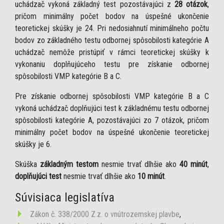
uchádzač vykoná základný test pozostávajúci z
28 otázok
,
pričom minimálny počet bodov na úspešné ukončenie
teoretickej skúšky je 24. Pri nedosiahnutí minimálneho počtu
bodov zo základného testu odbornej spôsobilosti kategórie A
uchádzač nemôže pristúpiť v rámci teoretickej skúšky k
vykonaniu doplňujúceho testu pre získanie odbornej
spôsobilosti VMP kategórie B a C.
Pre získanie odbornej spôsobilosti VMP kategórie B a C
vykoná uchádzač doplňujúci test k základnému testu odbornej
spôsobilosti kategórie A, pozostávajúci zo 7 otázok, pričom
minimálny počet bodov na úspešné ukončenie teoretickej
skúšky je 6.
Skúška
základným testom
nesmie trvať dlhšie ako
40 minút
,
doplňujúci test
nesmie trvať dlhšie ako
10 minút
.
Súvisiaca legislatíva
Zákon č. 338/2000 Z.z. o vnútrozemskej plavbe
,