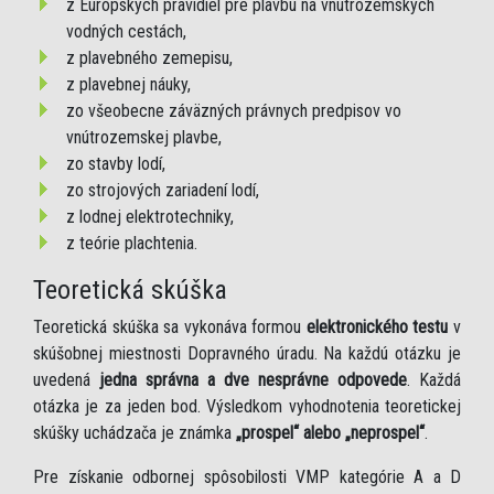
z Európskych pravidiel pre plavbu na vnútrozemských
vodných cestách,
z plavebného zemepisu,
z plavebnej náuky,
zo všeobecne záväzných právnych predpisov vo
vnútrozemskej plavbe,
zo stavby lodí,
zo strojových zariadení lodí,
z lodnej elektrotechniky,
z teórie plachtenia.
Teoretická skúška
Teoretická skúška sa vykonáva formou
elektronického testu
v
skúšobnej miestnosti Dopravného úradu. Na každú otázku je
uvedená
jedna správna a dve nesprávne odpovede
. Každá
otázka je za jeden bod. Výsledkom vyhodnotenia teoretickej
skúšky uchádzača je známka
„prospel“ alebo „neprospel“
.
Pre získanie odbornej spôsobilosti VMP kategórie A a D