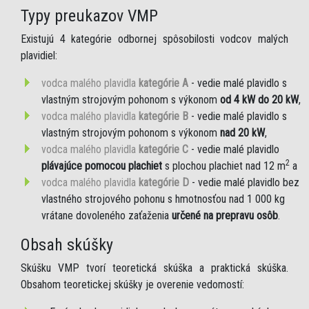
Typy preukazov VMP
Existujú 4 kategórie odbornej spôsobilosti vodcov malých
plavidiel:
vodca malého plavidla
kategórie A
- vedie malé plavidlo s
vlastným strojovým pohonom s výkonom
od 4 kW do 20 kW
,
vodca malého plavidla
kategórie B
- vedie malé plavidlo s
vlastným strojovým pohonom s výkonom
nad 20 kW
,
vodca malého plavidla
kategórie C
- vedie malé plavidlo
2
plávajúce pomocou plachiet
s plochou plachiet nad 12 m
a
vodca malého plavidla
kategórie D
- vedie malé plavidlo bez
vlastného strojového pohonu s hmotnosťou nad 1 000 kg
vrátane dovoleného zaťaženia
určené na prepravu osôb
.
Obsah skúšky
Skúšku VMP tvorí teoretická skúška a praktická skúška.
Obsahom teoretickej skúšky je overenie vedomostí: