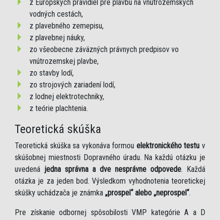
z Európskych pravidiel pre plavbu na vnútrozemských
vodných cestách,
z plavebného zemepisu,
z plavebnej náuky,
zo všeobecne záväzných právnych predpisov vo
vnútrozemskej plavbe,
zo stavby lodí,
zo strojových zariadení lodí,
z lodnej elektrotechniky,
z teórie plachtenia.
Teoretická skúška
Teoretická skúška sa vykonáva formou
elektronického testu
v
skúšobnej miestnosti Dopravného úradu. Na každú otázku je
uvedená
jedna správna a dve nesprávne odpovede
. Každá
otázka je za jeden bod. Výsledkom vyhodnotenia teoretickej
skúšky uchádzača je známka
„prospel“ alebo „neprospel“
.
Pre získanie odbornej spôsobilosti VMP kategórie A a D