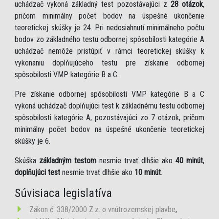
uchádzač vykoná základný test pozostávajúci z
28 otázok
,
pričom minimálny počet bodov na úspešné ukončenie
teoretickej skúšky je 24. Pri nedosiahnutí minimálneho počtu
bodov zo základného testu odbornej spôsobilosti kategórie A
uchádzač nemôže pristúpiť v rámci teoretickej skúšky k
vykonaniu doplňujúceho testu pre získanie odbornej
spôsobilosti VMP kategórie B a C.
Pre získanie odbornej spôsobilosti VMP kategórie B a C
vykoná uchádzač doplňujúci test k základnému testu odbornej
spôsobilosti kategórie A, pozostávajúci zo 7 otázok, pričom
minimálny počet bodov na úspešné ukončenie teoretickej
skúšky je 6.
Skúška
základným testom
nesmie trvať dlhšie ako
40 minút
,
doplňujúci test
nesmie trvať dlhšie ako
10 minút
.
Súvisiaca legislatíva
Zákon č. 338/2000 Z.z. o vnútrozemskej plavbe
,