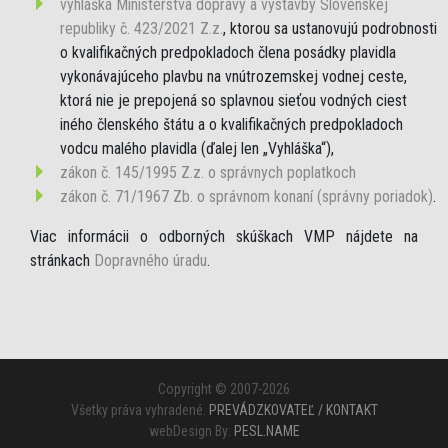
vyhláška Ministerstva dopravy a výstavby Slovenskej
republiky č. 423/2021 Z.z.
, ktorou sa ustanovujú podrobnosti
o kvalifikačných predpokladoch člena posádky plavidla
vykonávajúceho plavbu na vnútrozemskej vodnej ceste,
ktorá nie je prepojená so splavnou sieťou vodných ciest
iného členského štátu a o kvalifikačných predpokladoch
vodcu malého plavidla (ďalej len „Vyhláška“),
zákon č. 145/1995 Z.z. o správnych poplatkoch
zákon č. 71/1967 Zb. o správnom konaní (správny poriadok)
.
Viac informácii o odborných skúškach VMP nájdete na
stránkach
Dopravného úradu
.
Copyright © 2007-2026
Všetky práva vyhradené.
PREVÁDZKOVATEĽ / KONTAKT
webDesign By:
PESL.NAME