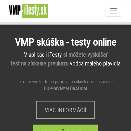
VMP skúška - testy online
V aplikácii iTesty
si môžete vyskúšať
test na získanie preukazu
vodca malého plavidla
iTesty využijete na prípravu na skúšky organizované
DOPRAVNÝM ÚRADOM
.
VIAC INFORMÁCIÍ