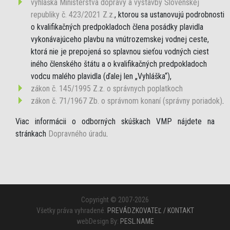
vyhláška Ministerstva dopravy a výstavby Slovenskej
republiky č. 423/2021 Z.z.
, ktorou sa ustanovujú podrobnosti
o kvalifikačných predpokladoch člena posádky plavidla
vykonávajúceho plavbu na vnútrozemskej vodnej ceste,
ktorá nie je prepojená so splavnou sieťou vodných ciest
iného členského štátu a o kvalifikačných predpokladoch
vodcu malého plavidla (ďalej len „Vyhláška“),
zákon č. 145/1995 Z.z. o správnych poplatkoch
zákon č. 71/1967 Zb. o správnom konaní (správny poriadok)
.
Viac informácii o odborných skúškach VMP nájdete na
stránkach
Dopravného úradu
.
Copyright © 2007-2026
Všetky práva vyhradené.
PREVÁDZKOVATEĽ / KONTAKT
webDesign By:
PESL.NAME