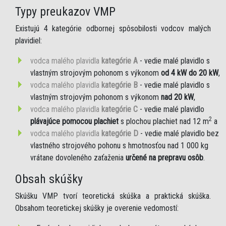
Typy preukazov VMP
Existujú 4 kategórie odbornej spôsobilosti vodcov malých
plavidiel:
vodca malého plavidla
kategórie A
- vedie malé plavidlo s
vlastným strojovým pohonom s výkonom
od 4 kW do 20 kW
,
vodca malého plavidla
kategórie B
- vedie malé plavidlo s
vlastným strojovým pohonom s výkonom
nad 20 kW
,
vodca malého plavidla
kategórie C
- vedie malé plavidlo
2
plávajúce pomocou plachiet
s plochou plachiet nad 12 m
a
vodca malého plavidla
kategórie D
- vedie malé plavidlo bez
vlastného strojového pohonu s hmotnosťou nad 1 000 kg
vrátane dovoleného zaťaženia
určené na prepravu osôb
.
Obsah skúšky
Skúšku VMP tvorí teoretická skúška a praktická skúška.
Obsahom teoretickej skúšky je overenie vedomostí: