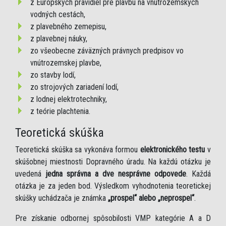
z Európskych pravidiel pre plavbu na vnútrozemských
vodných cestách,
z plavebného zemepisu,
z plavebnej náuky,
zo všeobecne záväzných právnych predpisov vo
vnútrozemskej plavbe,
zo stavby lodí,
zo strojových zariadení lodí,
z lodnej elektrotechniky,
z teórie plachtenia.
Teoretická skúška
Teoretická skúška sa vykonáva formou
elektronického testu
v
skúšobnej miestnosti Dopravného úradu. Na každú otázku je
uvedená
jedna správna a dve nesprávne odpovede
. Každá
otázka je za jeden bod. Výsledkom vyhodnotenia teoretickej
skúšky uchádzača je známka
„prospel“ alebo „neprospel“
.
Pre získanie odbornej spôsobilosti VMP kategórie A a D