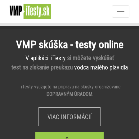
VMP skúška - testy online
V aplikácii iTesty
si môžete vyskúšať
test na získanie preukazu
vodca malého plavidla
iTesty využijete na prípravu na skúšky organizované
DOPRAVNÝM ÚRADOM
.
VIAC INFORMÁCIÍ