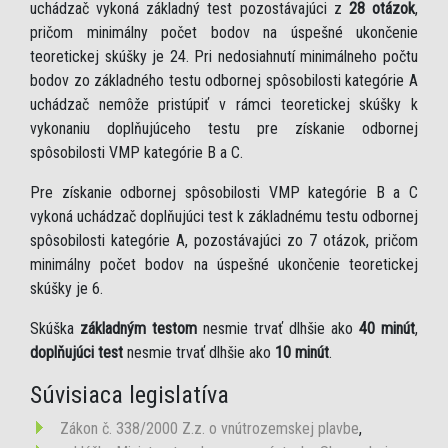
uchádzač vykoná základný test pozostávajúci z
28 otázok
,
pričom minimálny počet bodov na úspešné ukončenie
teoretickej skúšky je 24. Pri nedosiahnutí minimálneho počtu
bodov zo základného testu odbornej spôsobilosti kategórie A
uchádzač nemôže pristúpiť v rámci teoretickej skúšky k
vykonaniu doplňujúceho testu pre získanie odbornej
spôsobilosti VMP kategórie B a C.
Pre získanie odbornej spôsobilosti VMP kategórie B a C
vykoná uchádzač doplňujúci test k základnému testu odbornej
spôsobilosti kategórie A, pozostávajúci zo 7 otázok, pričom
minimálny počet bodov na úspešné ukončenie teoretickej
skúšky je 6.
Skúška
základným testom
nesmie trvať dlhšie ako
40 minút
,
doplňujúci test
nesmie trvať dlhšie ako
10 minút
.
Súvisiaca legislatíva
Zákon č. 338/2000 Z.z. o vnútrozemskej plavbe
,