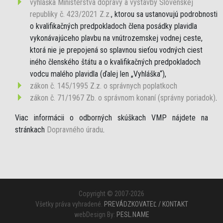
vyhláška Ministerstva dopravy a výstavby Slovenskej
republiky č. 423/2021 Z.z.
, ktorou sa ustanovujú podrobnosti
o kvalifikačných predpokladoch člena posádky plavidla
vykonávajúceho plavbu na vnútrozemskej vodnej ceste,
ktorá nie je prepojená so splavnou sieťou vodných ciest
iného členského štátu a o kvalifikačných predpokladoch
vodcu malého plavidla (ďalej len „Vyhláška“),
zákon č. 145/1995 Z.z. o správnych poplatkoch
zákon č. 71/1967 Zb. o správnom konaní (správny poriadok)
.
Viac informácii o odborných skúškach VMP nájdete na
stránkach
Dopravného úradu
.
Copyright © 2007-2026
Všetky práva vyhradené.
PREVÁDZKOVATEĽ / KONTAKT
webDesign By:
PESL.NAME