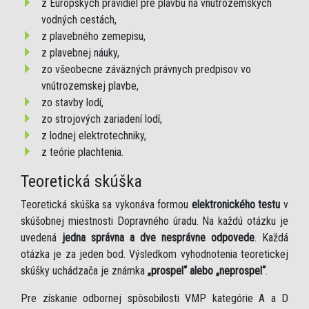
z Európskych pravidiel pre plavbu na vnútrozemských
vodných cestách,
z plavebného zemepisu,
z plavebnej náuky,
zo všeobecne záväzných právnych predpisov vo
vnútrozemskej plavbe,
zo stavby lodí,
zo strojových zariadení lodí,
z lodnej elektrotechniky,
z teórie plachtenia.
Teoretická skúška
Teoretická skúška sa vykonáva formou
elektronického testu
v
skúšobnej miestnosti Dopravného úradu. Na každú otázku je
uvedená
jedna správna a dve nesprávne odpovede
. Každá
otázka je za jeden bod. Výsledkom vyhodnotenia teoretickej
skúšky uchádzača je známka
„prospel“ alebo „neprospel“
.
Pre získanie odbornej spôsobilosti VMP kategórie A a D