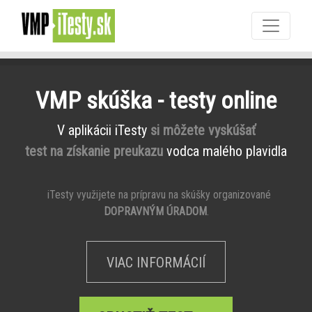
VMP skúška - testy online
V aplikácii iTesty
si môžete vyskúšať
test na získanie preukazu
vodca malého plavidla
iTesty využijete na prípravu na skúšky organizované
DOPRAVNÝM ÚRADOM
.
VIAC INFORMÁCIÍ