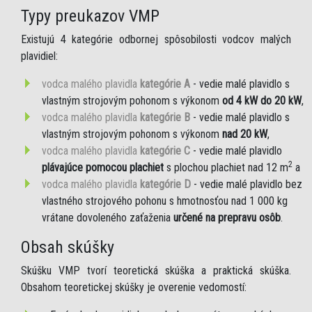
Typy preukazov VMP
Existujú 4 kategórie odbornej spôsobilosti vodcov malých
plavidiel:
vodca malého plavidla
kategórie A
- vedie malé plavidlo s
vlastným strojovým pohonom s výkonom
od 4 kW do 20 kW
,
vodca malého plavidla
kategórie B
- vedie malé plavidlo s
vlastným strojovým pohonom s výkonom
nad 20 kW
,
vodca malého plavidla
kategórie C
- vedie malé plavidlo
2
plávajúce pomocou plachiet
s plochou plachiet nad 12 m
a
vodca malého plavidla
kategórie D
- vedie malé plavidlo bez
vlastného strojového pohonu s hmotnosťou nad 1 000 kg
vrátane dovoleného zaťaženia
určené na prepravu osôb
.
Obsah skúšky
Skúšku VMP tvorí teoretická skúška a praktická skúška.
Obsahom teoretickej skúšky je overenie vedomostí: