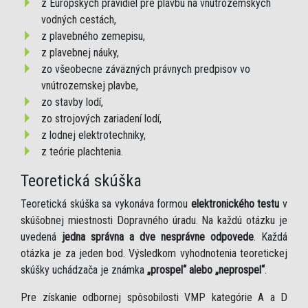
z Európskych pravidiel pre plavbu na vnútrozemských
vodných cestách,
z plavebného zemepisu,
z plavebnej náuky,
zo všeobecne záväzných právnych predpisov vo
vnútrozemskej plavbe,
zo stavby lodí,
zo strojových zariadení lodí,
z lodnej elektrotechniky,
z teórie plachtenia.
Teoretická skúška
Teoretická skúška sa vykonáva formou
elektronického testu
v
skúšobnej miestnosti Dopravného úradu. Na každú otázku je
uvedená
jedna správna a dve nesprávne odpovede
. Každá
otázka je za jeden bod. Výsledkom vyhodnotenia teoretickej
skúšky uchádzača je známka
„prospel“ alebo „neprospel“
.
Pre získanie odbornej spôsobilosti VMP kategórie A a D