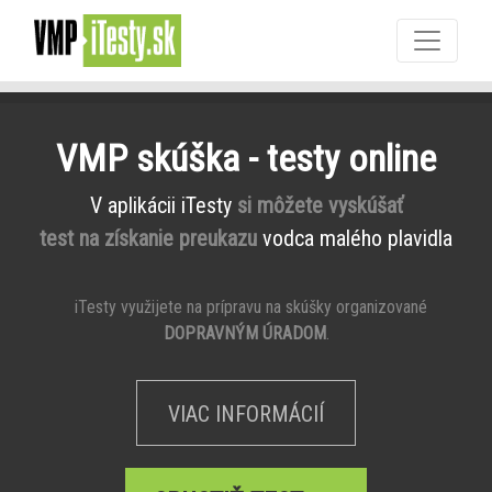
VMP skúška - testy online
V aplikácii iTesty
si môžete vyskúšať
test na získanie preukazu
vodca malého plavidla
iTesty využijete na prípravu na skúšky organizované
DOPRAVNÝM ÚRADOM
.
VIAC INFORMÁCIÍ