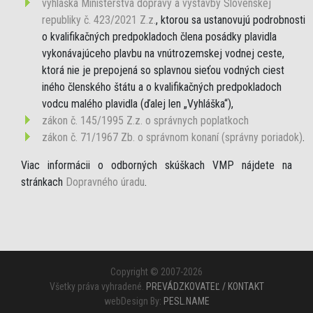
vyhláška Ministerstva dopravy a výstavby Slovenskej
republiky č. 423/2021 Z.z.
, ktorou sa ustanovujú podrobnosti
o kvalifikačných predpokladoch člena posádky plavidla
vykonávajúceho plavbu na vnútrozemskej vodnej ceste,
ktorá nie je prepojená so splavnou sieťou vodných ciest
iného členského štátu a o kvalifikačných predpokladoch
vodcu malého plavidla (ďalej len „Vyhláška“),
zákon č. 145/1995 Z.z. o správnych poplatkoch
zákon č. 71/1967 Zb. o správnom konaní (správny poriadok)
.
Viac informácii o odborných skúškach VMP nájdete na
stránkach
Dopravného úradu
.
Copyright © 2007-2026
Všetky práva vyhradené.
PREVÁDZKOVATEĽ / KONTAKT
webDesign By:
PESL.NAME