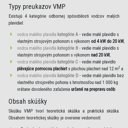
Typy preukazov VMP
Existujú 4 kategórie odbornej spôsobilosti vodcov malých
plavidiel:
vodca malého plavidla
kategórie A
- vedie malé plavidlo s
vlastným strojovým pohonom s výkonom
od 4 kW do 20 kW
,
vodca malého plavidla
kategórie B
- vedie malé plavidlo s
vlastným strojovým pohonom s výkonom
nad 20 kW
,
vodca malého plavidla
kategórie C
- vedie malé plavidlo
2
plávajúce pomocou plachiet
s plochou plachiet nad 12 m
a
vodca malého plavidla
kategórie D
- vedie malé plavidlo bez
vlastného strojového pohonu s hmotnosťou nad 1 000 kg
vrátane dovoleného zaťaženia
určené na prepravu osôb
.
Obsah skúšky
Skúšku VMP tvorí teoretická skúška a praktická skúška.
Obsahom teoretickej skúšky je overenie vedomostí: