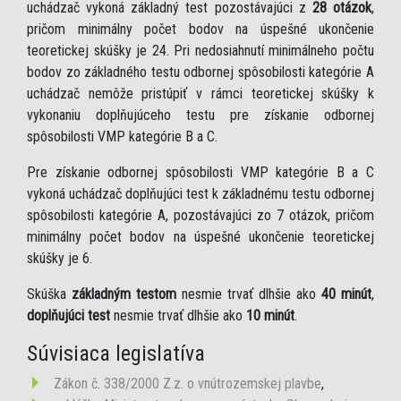
uchádzač vykoná základný test pozostávajúci z
28 otázok
,
pričom minimálny počet bodov na úspešné ukončenie
teoretickej skúšky je 24. Pri nedosiahnutí minimálneho počtu
bodov zo základného testu odbornej spôsobilosti kategórie A
uchádzač nemôže pristúpiť v rámci teoretickej skúšky k
vykonaniu doplňujúceho testu pre získanie odbornej
spôsobilosti VMP kategórie B a C.
Pre získanie odbornej spôsobilosti VMP kategórie B a C
vykoná uchádzač doplňujúci test k základnému testu odbornej
spôsobilosti kategórie A, pozostávajúci zo 7 otázok, pričom
minimálny počet bodov na úspešné ukončenie teoretickej
skúšky je 6.
Skúška
základným testom
nesmie trvať dlhšie ako
40 minút
,
doplňujúci test
nesmie trvať dlhšie ako
10 minút
.
Súvisiaca legislatíva
Zákon č. 338/2000 Z.z. o vnútrozemskej plavbe
,