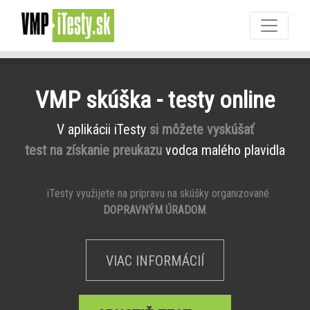
VMP skúška - testy online
V aplikácii iTesty
si môžete vyskúšať
test na získanie preukazu
vodca malého plavidla
iTesty využijete na prípravu na skúšky organizované
DOPRAVNÝM ÚRADOM
.
VIAC INFORMÁCIÍ