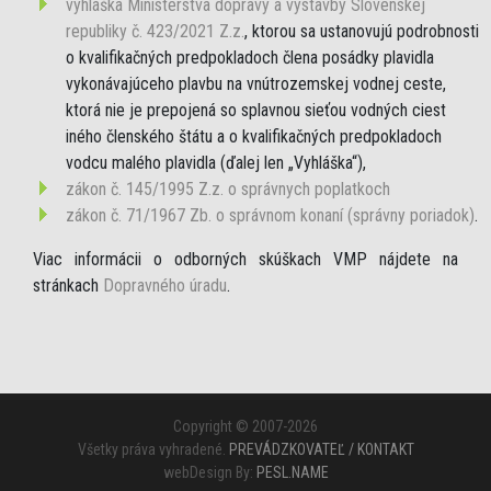
vyhláška Ministerstva dopravy a výstavby Slovenskej
republiky č. 423/2021 Z.z.
, ktorou sa ustanovujú podrobnosti
o kvalifikačných predpokladoch člena posádky plavidla
vykonávajúceho plavbu na vnútrozemskej vodnej ceste,
ktorá nie je prepojená so splavnou sieťou vodných ciest
iného členského štátu a o kvalifikačných predpokladoch
vodcu malého plavidla (ďalej len „Vyhláška“),
zákon č. 145/1995 Z.z. o správnych poplatkoch
zákon č. 71/1967 Zb. o správnom konaní (správny poriadok)
.
Viac informácii o odborných skúškach VMP nájdete na
stránkach
Dopravného úradu
.
Copyright © 2007-2026
Všetky práva vyhradené.
PREVÁDZKOVATEĽ / KONTAKT
webDesign By:
PESL.NAME