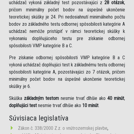
uchádzač vykoná základný test pozostávajúci z
28 otázok
,
pričom minimálny počet bodov na úspešné ukončenie
teoretickej skúšky je 24. Pri nedosiahnutí minimálneho počtu
bodov zo základného testu odbornej spôsobilosti kategórie A
uchádzač nemôže pristúpiť v rámci teoretickej skúšky k
vykonaniu doplňujúceho testu pre získanie odbornej
spôsobilosti VMP kategórie B a C.
Pre získanie odbornej spôsobilosti VMP kategórie B a C
vykoná uchádzač doplňujúci test k základnému testu odbornej
spôsobilosti kategórie A, pozostávajúci zo 7 otázok, pričom
minimálny počet bodov na úspešné ukončenie teoretickej
skúšky je 6.
Skúška
základným testom
nesmie trvať dlhšie ako
40 minút
,
doplňujúci test
nesmie trvať dlhšie ako
10 minút
.
Súvisiaca legislatíva
Zákon č. 338/2000 Z.z. o vnútrozemskej plavbe
,