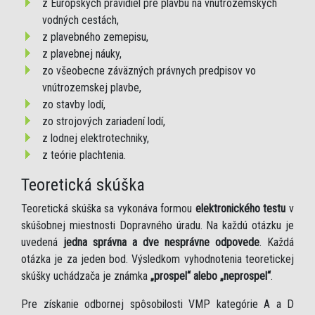
z Európskych pravidiel pre plavbu na vnútrozemských
vodných cestách,
z plavebného zemepisu,
z plavebnej náuky,
zo všeobecne záväzných právnych predpisov vo
vnútrozemskej plavbe,
zo stavby lodí,
zo strojových zariadení lodí,
z lodnej elektrotechniky,
z teórie plachtenia.
Teoretická skúška
Teoretická skúška sa vykonáva formou
elektronického testu
v
skúšobnej miestnosti Dopravného úradu. Na každú otázku je
uvedená
jedna správna a dve nesprávne odpovede
. Každá
otázka je za jeden bod. Výsledkom vyhodnotenia teoretickej
skúšky uchádzača je známka
„prospel“ alebo „neprospel“
.
Pre získanie odbornej spôsobilosti VMP kategórie A a D