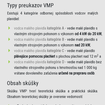
Typy preukazov VMP
Existujú 4 kategórie odbornej spôsobilosti vodcov malých
plavidiel:
vodca malého plavidla
kategórie A
- vedie malé plavidlo s
vlastným strojovým pohonom s výkonom
od 4 kW do 20 kW
,
vodca malého plavidla
kategórie B
- vedie malé plavidlo s
vlastným strojovým pohonom s výkonom
nad 20 kW
,
vodca malého plavidla
kategórie C
- vedie malé plavidlo
2
plávajúce pomocou plachiet
s plochou plachiet nad 12 m
a
vodca malého plavidla
kategórie D
- vedie malé plavidlo bez
vlastného strojového pohonu s hmotnosťou nad 1 000 kg
vrátane dovoleného zaťaženia
určené na prepravu osôb
.
Obsah skúšky
Skúšku VMP tvorí teoretická skúška a praktická skúška.
Obsahom teoretickej skúšky je overenie vedomostí: