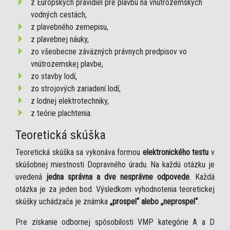
z Európskych pravidiel pre plavbu na vnútrozemských
vodných cestách,
z plavebného zemepisu,
z plavebnej náuky,
zo všeobecne záväzných právnych predpisov vo
vnútrozemskej plavbe,
zo stavby lodí,
zo strojových zariadení lodí,
z lodnej elektrotechniky,
z teórie plachtenia.
Teoretická skúška
Teoretická skúška sa vykonáva formou
elektronického testu
v
skúšobnej miestnosti Dopravného úradu. Na každú otázku je
uvedená
jedna správna a dve nesprávne odpovede
. Každá
otázka je za jeden bod. Výsledkom vyhodnotenia teoretickej
skúšky uchádzača je známka
„prospel“ alebo „neprospel“
.
Pre získanie odbornej spôsobilosti VMP kategórie A a D