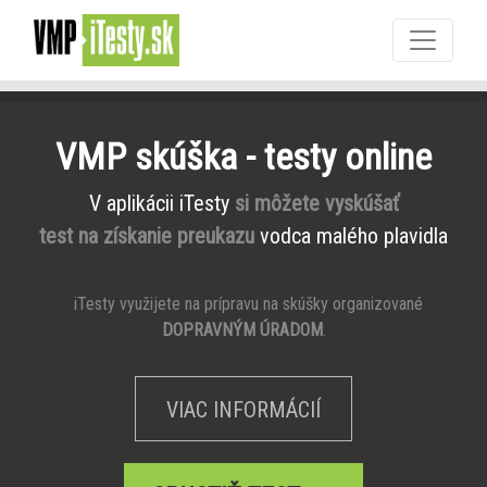
VMP skúška - testy online
V aplikácii iTesty
si môžete vyskúšať
test na získanie preukazu
vodca malého plavidla
iTesty využijete na prípravu na skúšky organizované
DOPRAVNÝM ÚRADOM
.
VIAC INFORMÁCIÍ