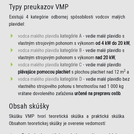
Typy preukazov VMP
Existujú 4 kategórie odbornej spôsobilosti vodcov malých
plavidiel:
vodca malého plavidla
kategórie A
- vedie malé plavidlo s
vlastným strojovým pohonom s výkonom
od 4 kW do 20 kW
,
vodca malého plavidla
kategórie B
- vedie malé plavidlo s
vlastným strojovým pohonom s výkonom
nad 20 kW
,
vodca malého plavidla
kategórie C
- vedie malé plavidlo
2
plávajúce pomocou plachiet
s plochou plachiet nad 12 m
a
vodca malého plavidla
kategórie D
- vedie malé plavidlo bez
vlastného strojového pohonu s hmotnosťou nad 1 000 kg
vrátane dovoleného zaťaženia
určené na prepravu osôb
.
Obsah skúšky
Skúšku VMP tvorí teoretická skúška a praktická skúška.
Obsahom teoretickej skúšky je overenie vedomostí: