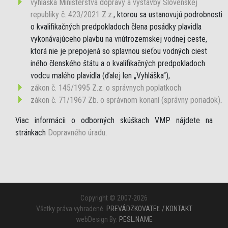
vyhláška Ministerstva dopravy a výstavby Slovenskej
republiky č. 423/2021 Z.z.
, ktorou sa ustanovujú podrobnosti
o kvalifikačných predpokladoch člena posádky plavidla
vykonávajúceho plavbu na vnútrozemskej vodnej ceste,
ktorá nie je prepojená so splavnou sieťou vodných ciest
iného členského štátu a o kvalifikačných predpokladoch
vodcu malého plavidla (ďalej len „Vyhláška“),
zákon č. 145/1995 Z.z. o správnych poplatkoch
zákon č. 71/1967 Zb. o správnom konaní (správny poriadok)
.
Viac informácii o odborných skúškach VMP nájdete na
stránkach
Dopravného úradu
.
Copyright © 2007-2026
Všetky práva vyhradené.
PREVÁDZKOVATEĽ / KONTAKT
webDesign By:
PESL.NAME