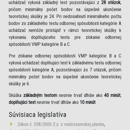
uchádzač vykoná základný test pozostávajúci z
28 otázok
,
pričom minimálny počet bodov na úspešné ukončenie
teoretickej skúšky je 24. Pri nedosiahnutí minimálneho počtu
bodov zo základného testu odbornej spôsobilosti kategórie A
uchádzač nemôže pristúpiť v rámci teoretickej skúšky k
vykonaniu doplňujúceho testu pre získanie odbornej
spôsobilosti VMP kategórie B a C.
Pre získanie odbornej spôsobilosti VMP kategórie B a C
vykoná uchádzač doplňujúci test k základnému testu odbornej
spôsobilosti kategórie A, pozostávajúci zo 7 otázok, pričom
minimálny počet bodov na úspešné ukončenie teoretickej
skúšky je 6.
Skúška
základným testom
nesmie trvať dlhšie ako
40 minút
,
doplňujúci test
nesmie trvať dlhšie ako
10 minút
.
Súvisiaca legislatíva
Zákon č. 338/2000 Z.z. o vnútrozemskej plavbe
,