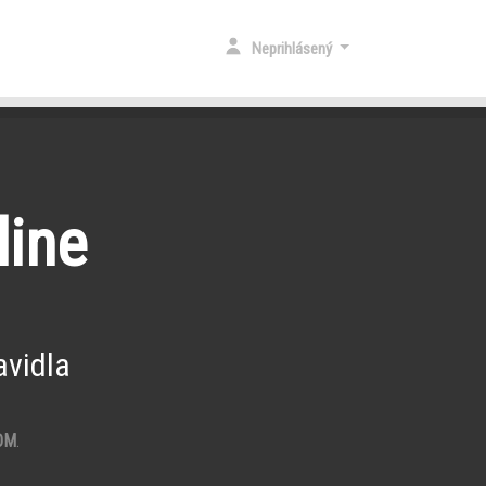
Neprihlásený
line
vidla
OM
.