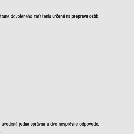
rátane dovoleného zaťaženia
určené na prepravu osôb
.
je uvedená
jedna správna a dve nesprávne odpovede
.
“
.