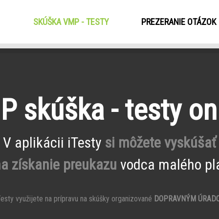
SKÚŠKA VMP - TESTY
(CURRENT)
PREZERANIE OTÁZOK
 skúška - testy on
V aplikácii iTesty
si môžete vyskúšať
na získanie preukazu
vodca malého pla
esty využijete na prípravu na skúšky organizované
DOPRAVNÝM ÚRAD