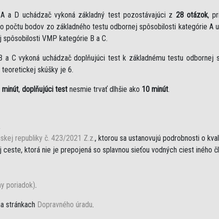
e A a D uchádzač vykoná základný test pozostávajúci z
28 otázok
, p
eho počtu bodov zo základného testu odbornej spôsobilosti kategórie A 
j spôsobilosti VMP kategórie B a C.
B a C vykoná uchádzač doplňujúci test k základnému testu odbornej sp
teoretickej skúšky je 6.
 minút
,
doplňujúci test
nesmie trvať dlhšie ako
10 minút
.
,
skej republiky č. 423/2021 Z.z.
, ktorou sa ustanovujú podrobnosti o kva
ceste, ktorá nie je prepojená so splavnou sieťou vodných ciest iného č
ny poriadok)
.
na stránkach
Dopravného úradu
.