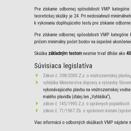
Pre získanie odbornej spôsobilosti VMP kategóri
teoretickej skúšky je 24. Pri nedosiahnutí minimáln
k vykonaniu doplňujúceho testu pre získanie odborne
Pre získanie odbornej spôsobilosti VMP kategórie 
pričom minimálny počet bodov na úspešné ukončenie 
Skúška
základným testom
nesmie trvať dlhšie ako
40
Súvisiaca legislatíva
Zákon č. 338/2000 Z.z. o vnútrozemskej plavbe
vyhláška Ministerstva dopravy a výstavby Sloven
vykonávajúceho plavbu na vnútrozemskej vodnej 
malého plavidla (ďalej len „Vyhláška“),
zákon č. 145/1995 Z.z. o správnych poplatkoch
zákon č. 71/1967 Zb. o správnom konaní (správ
Viac informácii o odborných skúškach VMP nájdete 