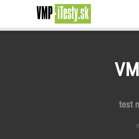
VMP
test 
iT