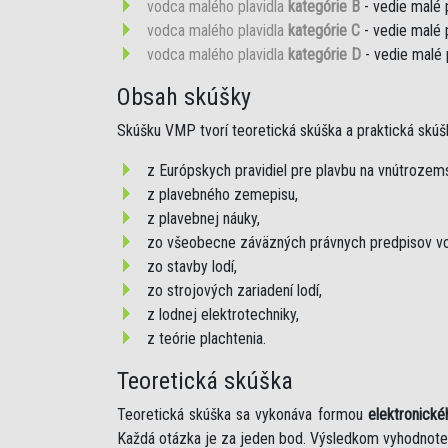
vodca malého plavidla
kategórie B
- vedie malé 
vodca malého plavidla
kategórie C
- vedie malé 
vodca malého plavidla
kategórie D
- vedie malé 
Obsah skúšky
Skúšku VMP tvorí teoretická skúška a praktická skúš
z Európskych pravidiel pre plavbu na vnútroze
z plavebného zemepisu,
z plavebnej náuky,
zo všeobecne záväzných právnych predpisov vo
zo stavby lodí,
zo strojových zariadení lodí,
z lodnej elektrotechniky,
z teórie plachtenia.
Teoretická skúška
Teoretická skúška sa vykonáva formou
elektronické
Každá otázka je za jeden bod. Výsledkom vyhodnote