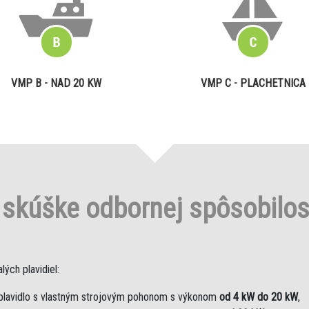
VMP B - NAD 20 KW
VMP C - PLACHETNICA
o
skúške odbornej spôsobilo
ých plavidiel:
plavidlo s vlastným strojovým pohonom s výkonom
od 4 kW do 20 kW
,