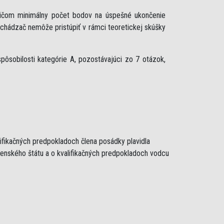
ričom minimálny počet bodov na úspešné ukončenie
uchádzač nemôže pristúpiť v rámci teoretickej skúšky
ôsobilosti kategórie A, pozostávajúci zo 7 otázok,
lifikačných predpokladoch člena posádky plavidla
lenského štátu a o kvalifikačných predpokladoch vodcu