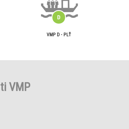
VMP D - PLŤ
sti VMP