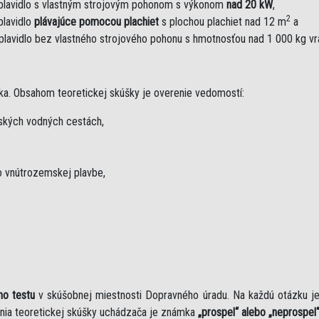
plavidlo s vlastným strojovým pohonom s výkonom
nad 20 kW
,
2
plavidlo
plávajúce pomocou plachiet
s plochou plachiet nad 12 m
a
plavidlo bez vlastného strojového pohonu s hmotnosťou nad 1 000 kg v
ka. Obsahom teoretickej skúšky je overenie vedomostí:
mských vodných cestách,
 vnútrozemskej plavbe,
ho testu
v skúšobnej miestnosti Dopravného úradu. Na každú otázku 
nia teoretickej skúšky uchádzača je známka
„prospel“ alebo „neprospel