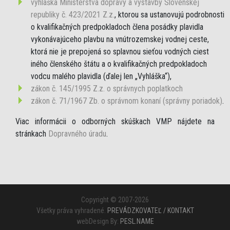
vyhláška Ministerstva dopravy a výstavby Slovenskej
republiky č. 423/2021 Z.z.
, ktorou sa ustanovujú podrobnosti
o kvalifikačných predpokladoch člena posádky plavidla
vykonávajúceho plavbu na vnútrozemskej vodnej ceste,
ktorá nie je prepojená so splavnou sieťou vodných ciest
iného členského štátu a o kvalifikačných predpokladoch
vodcu malého plavidla (ďalej len „Vyhláška“),
zákon č. 145/1995 Z.z. o správnych poplatkoch
zákon č. 71/1967 Zb. o správnom konaní (správny poriadok)
.
Viac informácii o odborných skúškach VMP nájdete na
stránkach
Dopravného úradu
.
Copyright © 2007-2026
Všetky práva vyhradené.
PREVÁDZKOVATEĽ / KONTAKT
webDesign By:
PESL.NAME