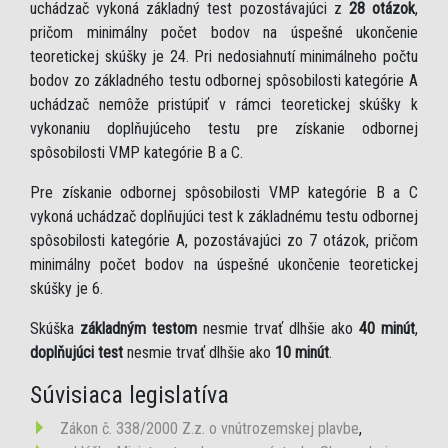
uchádzač vykoná základný test pozostávajúci z
28 otázok
,
pričom minimálny počet bodov na úspešné ukončenie
teoretickej skúšky je 24. Pri nedosiahnutí minimálneho počtu
bodov zo základného testu odbornej spôsobilosti kategórie A
uchádzač nemôže pristúpiť v rámci teoretickej skúšky k
vykonaniu doplňujúceho testu pre získanie odbornej
spôsobilosti VMP kategórie B a C.
Pre získanie odbornej spôsobilosti VMP kategórie B a C
vykoná uchádzač doplňujúci test k základnému testu odbornej
spôsobilosti kategórie A, pozostávajúci zo 7 otázok, pričom
minimálny počet bodov na úspešné ukončenie teoretickej
skúšky je 6.
Skúška
základným testom
nesmie trvať dlhšie ako
40 minút
,
doplňujúci test
nesmie trvať dlhšie ako
10 minút
.
Súvisiaca legislatíva
Zákon č. 338/2000 Z.z. o vnútrozemskej plavbe
,