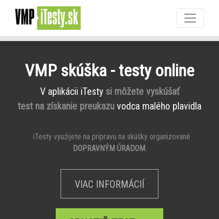
VMP skúška - testy online
V aplikácii iTesty
si môžete vyskúšať
test na získanie preukazu
vodca malého plavidla
iTesty využijete na prípravu na skúšky organizované
DOPRAVNÝM ÚRADOM
.
VIAC INFORMÁCIÍ