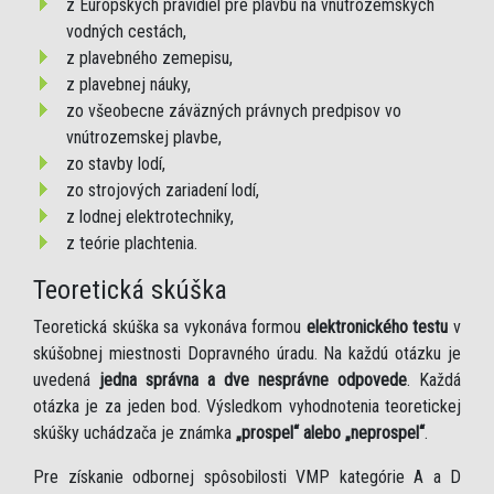
z Európskych pravidiel pre plavbu na vnútrozemských
vodných cestách,
z plavebného zemepisu,
z plavebnej náuky,
zo všeobecne záväzných právnych predpisov vo
vnútrozemskej plavbe,
zo stavby lodí,
zo strojových zariadení lodí,
z lodnej elektrotechniky,
z teórie plachtenia.
Teoretická skúška
Teoretická skúška sa vykonáva formou
elektronického testu
v
skúšobnej miestnosti Dopravného úradu. Na každú otázku je
uvedená
jedna správna a dve nesprávne odpovede
. Každá
otázka je za jeden bod. Výsledkom vyhodnotenia teoretickej
skúšky uchádzača je známka
„prospel“ alebo „neprospel“
.
Pre získanie odbornej spôsobilosti VMP kategórie A a D