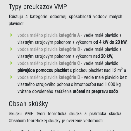
Typy preukazov VMP
Existujú 4 kategórie odbornej spôsobilosti vodcov malých
plavidiel:
vodca malého plavidla
kategórie A
- vedie malé plavidlo s
vlastným strojovým pohonom s výkonom
od 4 kW do 20 kW
,
vodca malého plavidla
kategórie B
- vedie malé plavidlo s
vlastným strojovým pohonom s výkonom
nad 20 kW
,
vodca malého plavidla
kategórie C
- vedie malé plavidlo
2
plávajúce pomocou plachiet
s plochou plachiet nad 12 m
a
vodca malého plavidla
kategórie D
- vedie malé plavidlo bez
vlastného strojového pohonu s hmotnosťou nad 1 000 kg
vrátane dovoleného zaťaženia
určené na prepravu osôb
.
Obsah skúšky
Skúšku VMP tvorí teoretická skúška a praktická skúška.
Obsahom teoretickej skúšky je overenie vedomostí: