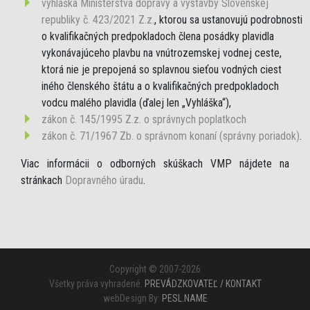
vyhláška Ministerstva dopravy a výstavby Slovenskej
republiky č. 423/2021 Z.z.
, ktorou sa ustanovujú podrobnosti
o kvalifikačných predpokladoch člena posádky plavidla
vykonávajúceho plavbu na vnútrozemskej vodnej ceste,
ktorá nie je prepojená so splavnou sieťou vodných ciest
iného členského štátu a o kvalifikačných predpokladoch
vodcu malého plavidla (ďalej len „Vyhláška“),
zákon č. 145/1995 Z.z. o správnych poplatkoch
zákon č. 71/1967 Zb. o správnom konaní (správny poriadok)
.
Viac informácii o odborných skúškach VMP nájdete na
stránkach
Dopravného úradu
.
Copyright © 2007-2026
Všetky práva vyhradené.
PREVÁDZKOVATEĽ / KONTAKT
webDesign By:
PESL.NAME