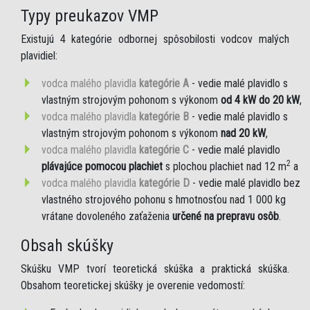
Typy preukazov VMP
Existujú 4 kategórie odbornej spôsobilosti vodcov malých
plavidiel:
vodca malého plavidla
kategórie A
- vedie malé plavidlo s
vlastným strojovým pohonom s výkonom
od 4 kW do 20 kW
,
vodca malého plavidla
kategórie B
- vedie malé plavidlo s
vlastným strojovým pohonom s výkonom
nad 20 kW
,
vodca malého plavidla
kategórie C
- vedie malé plavidlo
2
plávajúce pomocou plachiet
s plochou plachiet nad 12 m
a
vodca malého plavidla
kategórie D
- vedie malé plavidlo bez
vlastného strojového pohonu s hmotnosťou nad 1 000 kg
vrátane dovoleného zaťaženia
určené na prepravu osôb
.
Obsah skúšky
Skúšku VMP tvorí teoretická skúška a praktická skúška.
Obsahom teoretickej skúšky je overenie vedomostí: