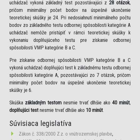
uchádzač vykoná základný test pozostávajúci z
28 otázok
,
pričom minimálny počet bodov na úspešné ukončenie
teoretickej skúšky je 24. Pri nedosiahnutí minimálneho počtu
bodov zo základného testu odbornej spôsobilosti kategórie A
uchádzač nemôže pristúpiť v rámci teoretickej skúšky k
vykonaniu doplňujúceho testu pre získanie odbornej
spôsobilosti VMP kategórie B a C.
Pre získanie odbornej spôsobilosti VMP kategórie B a C
vykoná uchádzač doplňujúci test k základnému testu odbornej
spôsobilosti kategórie A, pozostávajúci zo 7 otázok, pričom
minimálny počet bodov na úspešné ukončenie teoretickej
skúšky je 6.
Skúška
základným testom
nesmie trvať dlhšie ako
40 minút
,
doplňujúci test
nesmie trvať dlhšie ako
10 minút
.
Súvisiaca legislatíva
Zákon č. 338/2000 Z.z. o vnútrozemskej plavbe
,