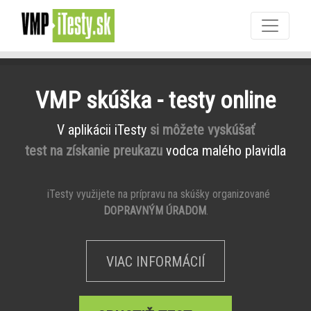
VMP skúška - testy online
V aplikácii iTesty
si môžete vyskúšať
test na získanie preukazu
vodca malého plavidla
iTesty využijete na prípravu na skúšky organizované
DOPRAVNÝM ÚRADOM
.
VIAC INFORMÁCIÍ