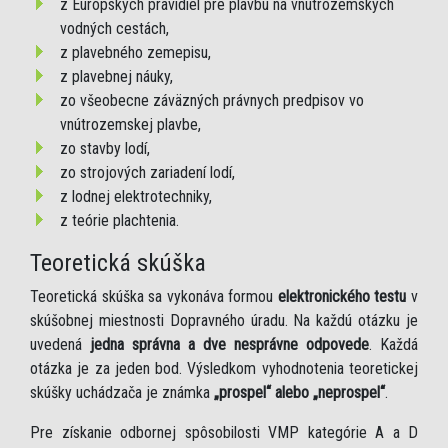
z Európskych pravidiel pre plavbu na vnútrozemských
vodných cestách,
z plavebného zemepisu,
z plavebnej náuky,
zo všeobecne záväzných právnych predpisov vo
vnútrozemskej plavbe,
zo stavby lodí,
zo strojových zariadení lodí,
z lodnej elektrotechniky,
z teórie plachtenia.
Teoretická skúška
Teoretická skúška sa vykonáva formou
elektronického testu
v
skúšobnej miestnosti Dopravného úradu. Na každú otázku je
uvedená
jedna správna a dve nesprávne odpovede
. Každá
otázka je za jeden bod. Výsledkom vyhodnotenia teoretickej
skúšky uchádzača je známka
„prospel“ alebo „neprospel“
.
Pre získanie odbornej spôsobilosti VMP kategórie A a D