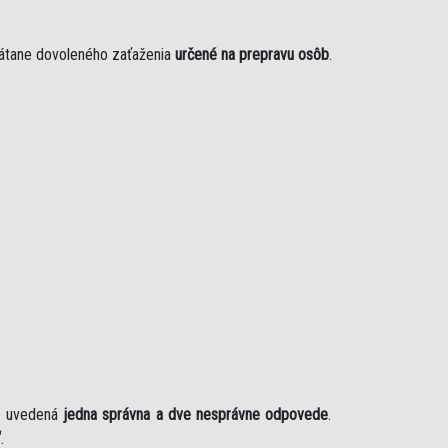
rátane dovoleného zaťaženia
určené na prepravu osôb
.
je uvedená
jedna správna a dve nesprávne odpovede
.
“
.