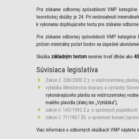
Pre získanie odbornej spôsobilosti VMP kategóri
teoretickej skúšky je 24. Pri nedosiahnutí minimáln
k vykonaniu doplňujúceho testu pre získanie odborne
Pre získanie odbornej spôsobilosti VMP kategórie 
pričom minimálny počet bodov na úspešné ukončenie 
Skúška
základným testom
nesmie trvať dlhšie ako
40
Súvisiaca legislatíva
Zákon č. 338/2000 Z.z. o vnútrozemskej plavbe
vyhláška Ministerstva dopravy a výstavby Sloven
vykonávajúceho plavbu na vnútrozemskej vodnej 
malého plavidla (ďalej len „Vyhláška“),
zákon č. 145/1995 Z.z. o správnych poplatkoch
zákon č. 71/1967 Zb. o správnom konaní (správ
Viac informácii o odborných skúškach VMP nájdete 