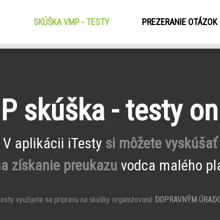
SKÚŠKA VMP - TESTY
(CURRENT)
PREZERANIE OTÁZOK
 skúška - testy on
V aplikácii iTesty
si môžete vyskúšať
na získanie preukazu
vodca malého pla
esty využijete na prípravu na skúšky organizované
DOPRAVNÝM ÚRAD