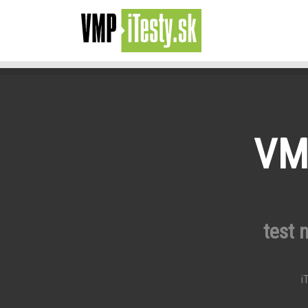
VMP
test 
iT