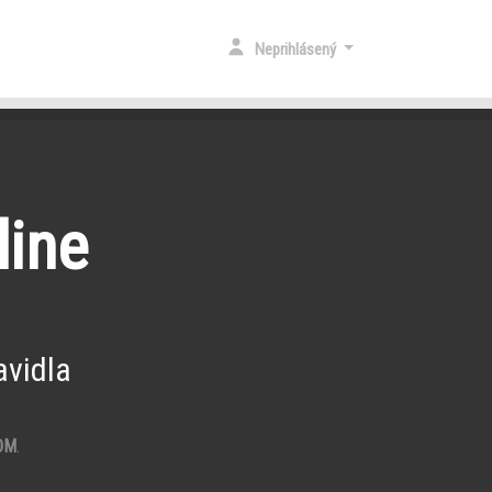
Neprihlásený
line
vidla
OM
.