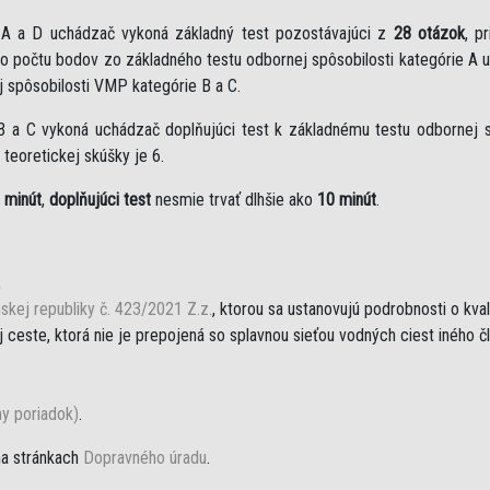
e A a D uchádzač vykoná základný test pozostávajúci z
28 otázok
, p
eho počtu bodov zo základného testu odbornej spôsobilosti kategórie A 
j spôsobilosti VMP kategórie B a C.
B a C vykoná uchádzač doplňujúci test k základnému testu odbornej sp
teoretickej skúšky je 6.
 minút
,
doplňujúci test
nesmie trvať dlhšie ako
10 minút
.
,
skej republiky č. 423/2021 Z.z.
, ktorou sa ustanovujú podrobnosti o kva
ceste, ktorá nie je prepojená so splavnou sieťou vodných ciest iného č
ny poriadok)
.
na stránkach
Dopravného úradu
.