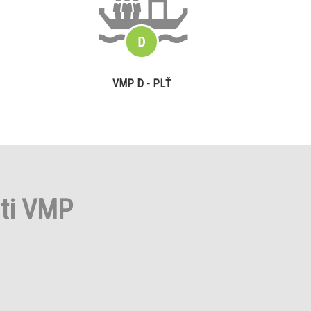
VMP D - PLŤ
sti VMP