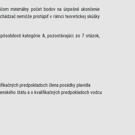
ričom minimálny počet bodov na úspešné ukončenie
uchádzač nemôže pristúpiť v rámci teoretickej skúšky
ôsobilosti kategórie A, pozostávajúci zo 7 otázok,
lifikačných predpokladoch člena posádky plavidla
lenského štátu a o kvalifikačných predpokladoch vodcu