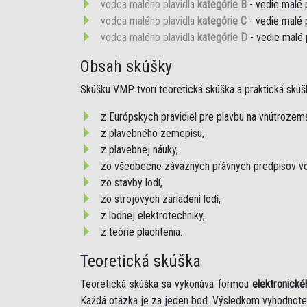
vodca malého plavidla
kategórie B
- vedie malé 
vodca malého plavidla
kategórie C
- vedie malé 
vodca malého plavidla
kategórie D
- vedie malé 
Obsah skúšky
Skúšku VMP tvorí teoretická skúška a praktická skúš
z Európskych pravidiel pre plavbu na vnútroze
z plavebného zemepisu,
z plavebnej náuky,
zo všeobecne záväzných právnych predpisov vo
zo stavby lodí,
zo strojových zariadení lodí,
z lodnej elektrotechniky,
z teórie plachtenia.
Teoretická skúška
Teoretická skúška sa vykonáva formou
elektronické
Každá otázka je za jeden bod. Výsledkom vyhodnote