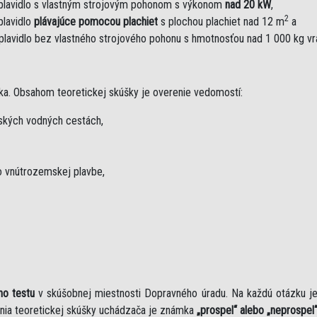
plavidlo s vlastným strojovým pohonom s výkonom
nad 20 kW
,
2
plavidlo
plávajúce pomocou plachiet
s plochou plachiet nad 12 m
a
plavidlo bez vlastného strojového pohonu s hmotnosťou nad 1 000 kg v
ka. Obsahom teoretickej skúšky je overenie vedomostí:
mských vodných cestách,
 vnútrozemskej plavbe,
ho testu
v skúšobnej miestnosti Dopravného úradu. Na každú otázku 
nia teoretickej skúšky uchádzača je známka
„prospel“ alebo „neprospel