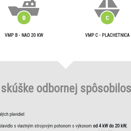
VMP B - NAD 20 KW
VMP C - PLACHETNICA
o
skúške odbornej spôsobilo
ých plavidiel:
plavidlo s vlastným strojovým pohonom s výkonom
od 4 kW do 20 kW
,