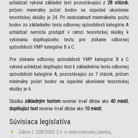
uchádzač vykoná základný test pozostávajúci z
28 otázok
,
pričom minimálny počet bodov na úspešné ukončenie
teoretickej skúšky je 24. Pri nedosiahnutí minimálneho počtu
bodov zo základného testu odbornej spôsobilosti kategórie A
uchádzač nemôže pristúpiť v rámci teoretickej skúšky k
vykonaniu doplňujúceho testu pre získanie odbornej
spôsobilosti VMP kategórie B a C.
Pre získanie odbornej spôsobilosti VMP kategórie B a C
vykoná uchádzač doplňujúci test k základnému testu odbornej
spôsobilosti kategórie A, pozostávajúci zo 7 otázok, pričom
minimálny počet bodov na úspešné ukončenie teoretickej
skúšky je 6.
Skúška
základným testom
nesmie trvať dlhšie ako
40 minút
,
doplňujúci test
nesmie trvať dlhšie ako
10 minút
.
Súvisiaca legislatíva
Zákon č. 338/2000 Z.z. o vnútrozemskej plavbe
,