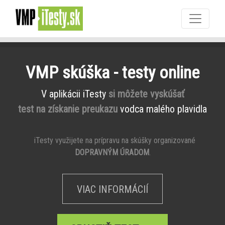
VMP skúška - testy online
V aplikácii iTesty
si môžete vyskúšať
test na získanie preukazu
vodca malého plavidla
iTesty využijete na prípravu na skúšky organizované
DOPRAVNÝM ÚRADOM
.
VIAC INFORMÁCIÍ