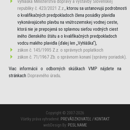
vyhláška Ministerstva dopravy a výstavby Slovenskej
republiky č. 423/2021 Z.z.
, ktorou sa ustanovujú podrobnosti
o kvalifikačných predpokladoch člena posádky plavidla
vykonávajúceho plavbu na vnútrozemskej vodnej ceste,
ktorá nie je prepojená so splavnou sieťou vodných ciest
iného členského štátu a o kvalifikačných predpokladoch
vodcu malého plavidla (ďalej len „Vyhláška“),
zákon č. 145/1995 Z.z. o správnych poplatkoch
zákon č. 71/1967 Zb. o správnom konaní (správny poriadok)
.
Viac informácii o odborných skúškach VMP nájdete na
stránkach
Dopravného úradu
.
Copyright © 2007-2026
Všetky práva vyhradené.
PREVÁDZKOVATEĽ / KONTAKT
webDesign By:
PESL.NAME