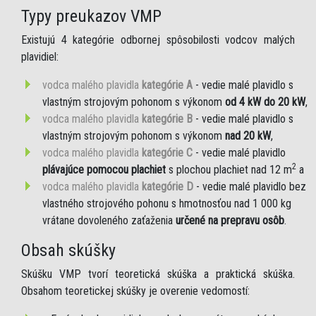
Typy preukazov VMP
Existujú 4 kategórie odbornej spôsobilosti vodcov malých
plavidiel:
vodca malého plavidla
kategórie A
- vedie malé plavidlo s
vlastným strojovým pohonom s výkonom
od 4 kW do 20 kW
,
vodca malého plavidla
kategórie B
- vedie malé plavidlo s
vlastným strojovým pohonom s výkonom
nad 20 kW
,
vodca malého plavidla
kategórie C
- vedie malé plavidlo
2
plávajúce pomocou plachiet
s plochou plachiet nad 12 m
a
vodca malého plavidla
kategórie D
- vedie malé plavidlo bez
vlastného strojového pohonu s hmotnosťou nad 1 000 kg
vrátane dovoleného zaťaženia
určené na prepravu osôb
.
Obsah skúšky
Skúšku VMP tvorí teoretická skúška a praktická skúška.
Obsahom teoretickej skúšky je overenie vedomostí: