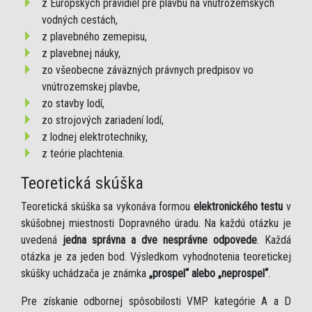
z Európskych pravidiel pre plavbu na vnútrozemských
vodných cestách,
z plavebného zemepisu,
z plavebnej náuky,
zo všeobecne záväzných právnych predpisov vo
vnútrozemskej plavbe,
zo stavby lodí,
zo strojových zariadení lodí,
z lodnej elektrotechniky,
z teórie plachtenia.
Teoretická skúška
Teoretická skúška sa vykonáva formou
elektronického testu
v
skúšobnej miestnosti Dopravného úradu. Na každú otázku je
uvedená
jedna správna a dve nesprávne odpovede
. Každá
otázka je za jeden bod. Výsledkom vyhodnotenia teoretickej
skúšky uchádzača je známka
„prospel“ alebo „neprospel“
.
Pre získanie odbornej spôsobilosti VMP kategórie A a D