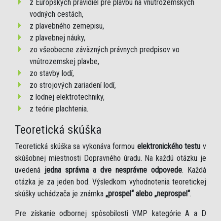
z Európskych pravidiel pre plavbu na vnútrozemských
vodných cestách,
z plavebného zemepisu,
z plavebnej náuky,
zo všeobecne záväzných právnych predpisov vo
vnútrozemskej plavbe,
zo stavby lodí,
zo strojových zariadení lodí,
z lodnej elektrotechniky,
z teórie plachtenia.
Teoretická skúška
Teoretická skúška sa vykonáva formou
elektronického testu
v
skúšobnej miestnosti Dopravného úradu. Na každú otázku je
uvedená
jedna správna a dve nesprávne odpovede
. Každá
otázka je za jeden bod. Výsledkom vyhodnotenia teoretickej
skúšky uchádzača je známka
„prospel“ alebo „neprospel“
.
Pre získanie odbornej spôsobilosti VMP kategórie A a D