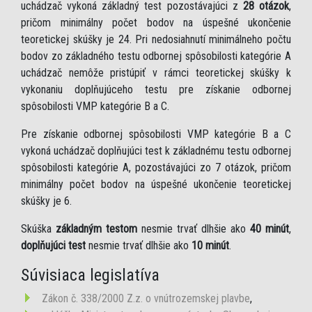
uchádzač vykoná základný test pozostávajúci z
28 otázok
,
pričom minimálny počet bodov na úspešné ukončenie
teoretickej skúšky je 24. Pri nedosiahnutí minimálneho počtu
bodov zo základného testu odbornej spôsobilosti kategórie A
uchádzač nemôže pristúpiť v rámci teoretickej skúšky k
vykonaniu doplňujúceho testu pre získanie odbornej
spôsobilosti VMP kategórie B a C.
Pre získanie odbornej spôsobilosti VMP kategórie B a C
vykoná uchádzač doplňujúci test k základnému testu odbornej
spôsobilosti kategórie A, pozostávajúci zo 7 otázok, pričom
minimálny počet bodov na úspešné ukončenie teoretickej
skúšky je 6.
Skúška
základným testom
nesmie trvať dlhšie ako
40 minút
,
doplňujúci test
nesmie trvať dlhšie ako
10 minút
.
Súvisiaca legislatíva
Zákon č. 338/2000 Z.z. o vnútrozemskej plavbe
,