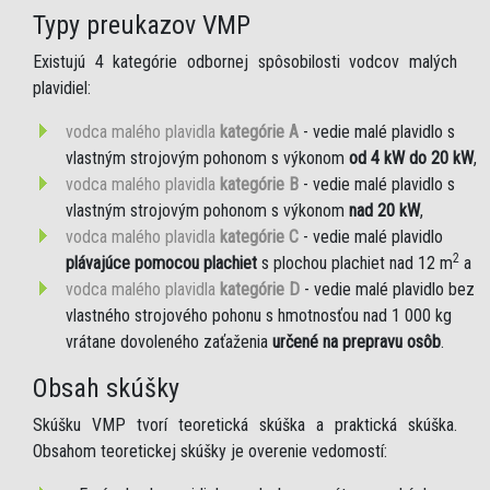
Typy preukazov VMP
Existujú 4 kategórie odbornej spôsobilosti vodcov malých
plavidiel:
vodca malého plavidla
kategórie A
- vedie malé plavidlo s
vlastným strojovým pohonom s výkonom
od 4 kW do 20 kW
,
vodca malého plavidla
kategórie B
- vedie malé plavidlo s
vlastným strojovým pohonom s výkonom
nad 20 kW
,
vodca malého plavidla
kategórie C
- vedie malé plavidlo
2
plávajúce pomocou plachiet
s plochou plachiet nad 12 m
a
vodca malého plavidla
kategórie D
- vedie malé plavidlo bez
vlastného strojového pohonu s hmotnosťou nad 1 000 kg
vrátane dovoleného zaťaženia
určené na prepravu osôb
.
Obsah skúšky
Skúšku VMP tvorí teoretická skúška a praktická skúška.
Obsahom teoretickej skúšky je overenie vedomostí: