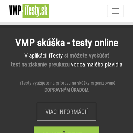
VMP skúška - testy online
V aplikácii iTesty
si môžete vyskúšať
test na získanie preukazu
vodca malého plavidla
iTesty využijete na prípravu na skúšky organizované
DOPRAVNÝM ÚRADOM
.
VIAC INFORMÁCIÍ