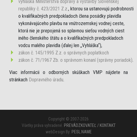
vyhláška Ministerstva dopravy a výstavby Slovenskej
republiky č. 423/2021 Z.z.
, ktorou sa ustanovujú podrobnosti
o kvalifikačných predpokladoch člena posádky plavidla
vykonávajúceho plavbu na vnútrozemskej vodnej ceste,
ktorá nie je prepojená so splavnou sieťou vodných ciest
iného členského štátu a o kvalifikačných predpokladoch
vodcu malého plavidla (ďalej len „Vyhláška“),
zákon č. 145/1995 Z.z. o správnych poplatkoch
zákon č. 71/1967 Zb. o správnom konaní (správny poriadok)
.
Viac informácii o odborných skúškach VMP nájdete na
stránkach
Dopravného úradu
.
Copyright © 2007-2026
Všetky práva vyhradené.
PREVÁDZKOVATEĽ / KONTAKT
webDesign By:
PESL.NAME