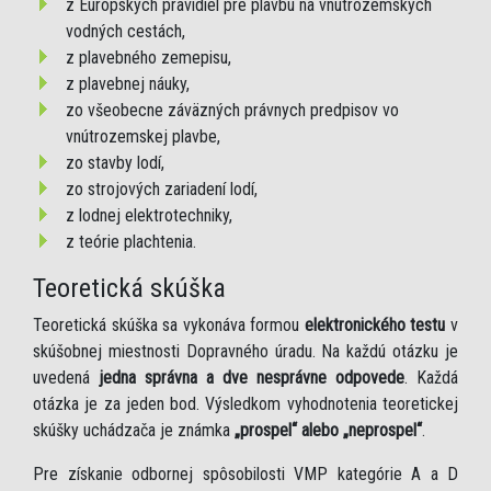
z Európskych pravidiel pre plavbu na vnútrozemských
vodných cestách,
z plavebného zemepisu,
z plavebnej náuky,
zo všeobecne záväzných právnych predpisov vo
vnútrozemskej plavbe,
zo stavby lodí,
zo strojových zariadení lodí,
z lodnej elektrotechniky,
z teórie plachtenia.
Teoretická skúška
Teoretická skúška sa vykonáva formou
elektronického testu
v
skúšobnej miestnosti Dopravného úradu. Na každú otázku je
uvedená
jedna správna a dve nesprávne odpovede
. Každá
otázka je za jeden bod. Výsledkom vyhodnotenia teoretickej
skúšky uchádzača je známka
„prospel“ alebo „neprospel“
.
Pre získanie odbornej spôsobilosti VMP kategórie A a D