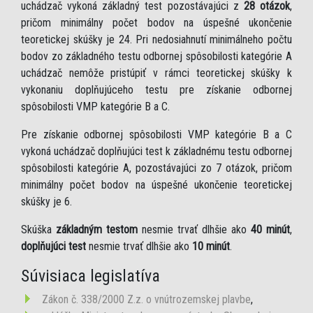
uchádzač vykoná základný test pozostávajúci z
28 otázok
,
pričom minimálny počet bodov na úspešné ukončenie
teoretickej skúšky je 24. Pri nedosiahnutí minimálneho počtu
bodov zo základného testu odbornej spôsobilosti kategórie A
uchádzač nemôže pristúpiť v rámci teoretickej skúšky k
vykonaniu doplňujúceho testu pre získanie odbornej
spôsobilosti VMP kategórie B a C.
Pre získanie odbornej spôsobilosti VMP kategórie B a C
vykoná uchádzač doplňujúci test k základnému testu odbornej
spôsobilosti kategórie A, pozostávajúci zo 7 otázok, pričom
minimálny počet bodov na úspešné ukončenie teoretickej
skúšky je 6.
Skúška
základným testom
nesmie trvať dlhšie ako
40 minút
,
doplňujúci test
nesmie trvať dlhšie ako
10 minút
.
Súvisiaca legislatíva
Zákon č. 338/2000 Z.z. o vnútrozemskej plavbe
,