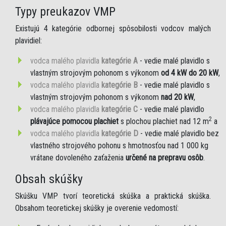
Typy preukazov VMP
Existujú 4 kategórie odbornej spôsobilosti vodcov malých
plavidiel:
vodca malého plavidla
kategórie A
- vedie malé plavidlo s
vlastným strojovým pohonom s výkonom
od 4 kW do 20 kW
,
vodca malého plavidla
kategórie B
- vedie malé plavidlo s
vlastným strojovým pohonom s výkonom
nad 20 kW
,
vodca malého plavidla
kategórie C
- vedie malé plavidlo
2
plávajúce pomocou plachiet
s plochou plachiet nad 12 m
a
vodca malého plavidla
kategórie D
- vedie malé plavidlo bez
vlastného strojového pohonu s hmotnosťou nad 1 000 kg
vrátane dovoleného zaťaženia
určené na prepravu osôb
.
Obsah skúšky
Skúšku VMP tvorí teoretická skúška a praktická skúška.
Obsahom teoretickej skúšky je overenie vedomostí: