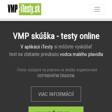
VMP skúška - testy online
V aplikácii iTesty
si môžete vyskúšať
test na získanie preukazu
vodca malého plavidla
iTesty využijete na prípravu na skúšky organizované
DOPRAVNÝM ÚRADOM
.
VIAC INFORMÁCIÍ