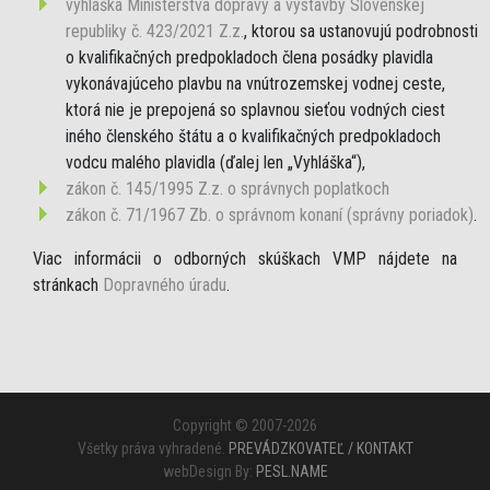
vyhláška Ministerstva dopravy a výstavby Slovenskej
republiky č. 423/2021 Z.z.
, ktorou sa ustanovujú podrobnosti
o kvalifikačných predpokladoch člena posádky plavidla
vykonávajúceho plavbu na vnútrozemskej vodnej ceste,
ktorá nie je prepojená so splavnou sieťou vodných ciest
iného členského štátu a o kvalifikačných predpokladoch
vodcu malého plavidla (ďalej len „Vyhláška“),
zákon č. 145/1995 Z.z. o správnych poplatkoch
zákon č. 71/1967 Zb. o správnom konaní (správny poriadok)
.
Viac informácii o odborných skúškach VMP nájdete na
stránkach
Dopravného úradu
.
Copyright © 2007-2026
Všetky práva vyhradené.
PREVÁDZKOVATEĽ / KONTAKT
webDesign By:
PESL.NAME