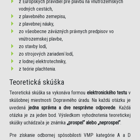
z Európskych pravidiel pre plavbu na vnútrozemských
vodných cestách,
z plavebného zemepisu,
z plavebnej náuky,
zo všeobecne záväzných právnych predpisov vo
vnútrozemskej plavbe,
zo stavby lodí,
zo strojových zariadení lodí,
z lodnej elektrotechniky,
z teórie plachtenia.
Teoretická skúška
Teoretická skúška sa vykonáva formou
elektronického testu
v
skúšobnej miestnosti Dopravného úradu. Na každú otázku je
uvedená
jedna správna a dve nesprávne odpovede
. Každá
otázka je za jeden bod. Výsledkom vyhodnotenia teoretickej
skúšky uchádzača je známka
„prospel“ alebo „neprospel“
.
Pre získanie odbornej spôsobilosti VMP kategórie A a D