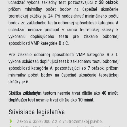
uchádzač vykoná základný test pozostávajúci z
28 otázok
,
pričom minimálny počet bodov na úspešné ukončenie
teoretickej skúšky je 24. Pri nedosiahnutí minimálneho počtu
bodov zo základného testu odbornej spôsobilosti kategórie A
uchádzač nemôže pristúpiť v rámci teoretickej skúšky k
vykonaniu doplňujúceho testu pre získanie odbornej
spôsobilosti VMP kategórie B a C.
Pre získanie odbornej spôsobilosti VMP kategórie B a C
vykoná uchádzač doplňujúci test k základnému testu odbornej
spôsobilosti kategórie A, pozostávajúci zo 7 otázok, pričom
minimálny počet bodov na úspešné ukončenie teoretickej
skúšky je 6.
Skúška
základným testom
nesmie trvať dlhšie ako
40 minút
,
doplňujúci test
nesmie trvať dlhšie ako
10 minút
.
Súvisiaca legislatíva
Zákon č. 338/2000 Z.z. o vnútrozemskej plavbe
,