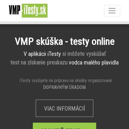
VMP skúška - testy online
V aplikácii iTesty
si môžete vyskúšať
test na získanie preukazu
vodca malého plavidla
iTesty využijete na prípravu na skúšky organizované
DOPRAVNÝM ÚRADOM
.
VIAC INFORMÁCIÍ