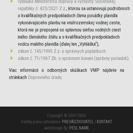
vyhláška Ministerstva dopravy a výstavby Slovenskej
republiky č. 423/2021 Z.z.
, ktorou sa ustanovujú podrobnosti
o kvalifikačných predpokladoch člena posádky plavidla
vykonávajúceho plavbu na vnútrozemskej vodnej ceste,
ktorá nie je prepojená so splavnou sieťou vodných ciest
iného členského štátu a o kvalifikačných predpokladoch
vodcu malého plavidla (ďalej len „Vyhláška“),
zákon č. 145/1995 Z.z. o správnych poplatkoch
zákon č. 71/1967 Zb. o správnom konaní (správny poriadok)
.
Viac informácii o odborných skúškach VMP nájdete na
stránkach
Dopravného úradu
.
Copyright © 2007-2026
Všetky práva vyhradené.
PREVÁDZKOVATEĽ / KONTAKT
webDesign By:
PESL.NAME