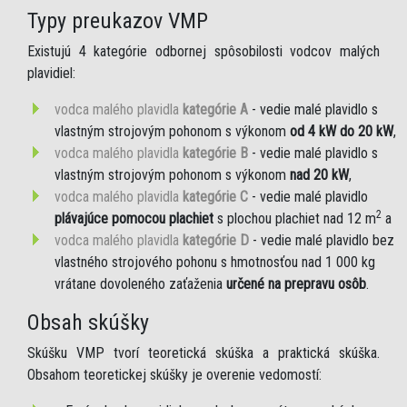
Typy preukazov VMP
Existujú 4 kategórie odbornej spôsobilosti vodcov malých
plavidiel:
vodca malého plavidla
kategórie A
- vedie malé plavidlo s
vlastným strojovým pohonom s výkonom
od 4 kW do 20 kW
,
vodca malého plavidla
kategórie B
- vedie malé plavidlo s
vlastným strojovým pohonom s výkonom
nad 20 kW
,
vodca malého plavidla
kategórie C
- vedie malé plavidlo
2
plávajúce pomocou plachiet
s plochou plachiet nad 12 m
a
vodca malého plavidla
kategórie D
- vedie malé plavidlo bez
vlastného strojového pohonu s hmotnosťou nad 1 000 kg
vrátane dovoleného zaťaženia
určené na prepravu osôb
.
Obsah skúšky
Skúšku VMP tvorí teoretická skúška a praktická skúška.
Obsahom teoretickej skúšky je overenie vedomostí: