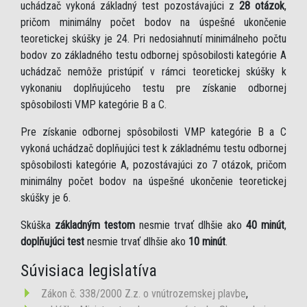
uchádzač vykoná základný test pozostávajúci z
28 otázok
,
pričom minimálny počet bodov na úspešné ukončenie
teoretickej skúšky je 24. Pri nedosiahnutí minimálneho počtu
bodov zo základného testu odbornej spôsobilosti kategórie A
uchádzač nemôže pristúpiť v rámci teoretickej skúšky k
vykonaniu doplňujúceho testu pre získanie odbornej
spôsobilosti VMP kategórie B a C.
Pre získanie odbornej spôsobilosti VMP kategórie B a C
vykoná uchádzač doplňujúci test k základnému testu odbornej
spôsobilosti kategórie A, pozostávajúci zo 7 otázok, pričom
minimálny počet bodov na úspešné ukončenie teoretickej
skúšky je 6.
Skúška
základným testom
nesmie trvať dlhšie ako
40 minút
,
doplňujúci test
nesmie trvať dlhšie ako
10 minút
.
Súvisiaca legislatíva
Zákon č. 338/2000 Z.z. o vnútrozemskej plavbe
,