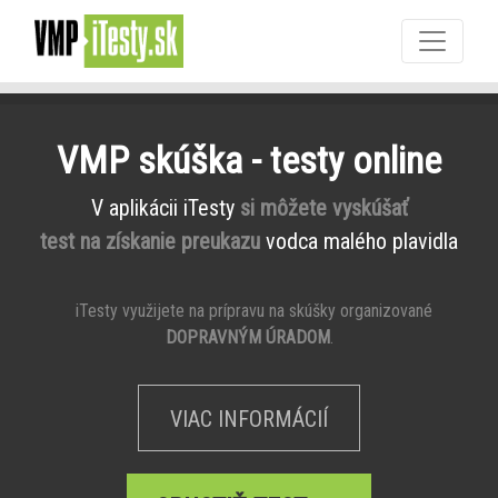
VMP skúška - testy online
V aplikácii iTesty
si môžete vyskúšať
test na získanie preukazu
vodca malého plavidla
iTesty využijete na prípravu na skúšky organizované
DOPRAVNÝM ÚRADOM
.
VIAC INFORMÁCIÍ