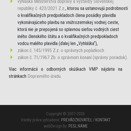
vyhláška Ministerstva dopravy a výstavby Slovenskej
republiky č. 423/2021 Z.z.
, ktorou sa ustanovujú podrobnosti
o kvalifikačných predpokladoch člena posádky plavidla
vykonávajúceho plavbu na vnútrozemskej vodnej ceste,
ktorá nie je prepojená so splavnou sieťou vodných ciest
iného členského štátu a o kvalifikačných predpokladoch
vodcu malého plavidla (ďalej len „Vyhláška“),
zákon č. 145/1995 Z.z. o správnych poplatkoch
zákon č. 71/1967 Zb. o správnom konaní (správny poriadok)
.
Viac informácii o odborných skúškach VMP nájdete na
stránkach
Dopravného úradu
.
Copyright © 2007-2026
Všetky práva vyhradené.
PREVÁDZKOVATEĽ / KONTAKT
webDesign By:
PESL.NAME