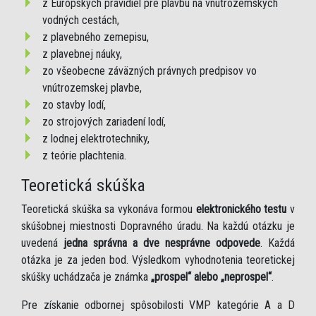
z Európskych pravidiel pre plavbu na vnútrozemských
vodných cestách,
z plavebného zemepisu,
z plavebnej náuky,
zo všeobecne záväzných právnych predpisov vo
vnútrozemskej plavbe,
zo stavby lodí,
zo strojových zariadení lodí,
z lodnej elektrotechniky,
z teórie plachtenia.
Teoretická skúška
Teoretická skúška sa vykonáva formou
elektronického testu
v
skúšobnej miestnosti Dopravného úradu. Na každú otázku je
uvedená
jedna správna a dve nesprávne odpovede
. Každá
otázka je za jeden bod. Výsledkom vyhodnotenia teoretickej
skúšky uchádzača je známka
„prospel“ alebo „neprospel“
.
Pre získanie odbornej spôsobilosti VMP kategórie A a D