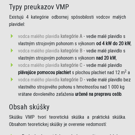
Typy preukazov VMP
Existujú 4 kategórie odbornej spôsobilosti vodcov malých
plavidiel:
vodca malého plavidla
kategórie A
- vedie malé plavidlo s
vlastným strojovým pohonom s výkonom
od 4 kW do 20 kW
,
vodca malého plavidla
kategórie B
- vedie malé plavidlo s
vlastným strojovým pohonom s výkonom
nad 20 kW
,
vodca malého plavidla
kategórie C
- vedie malé plavidlo
2
plávajúce pomocou plachiet
s plochou plachiet nad 12 m
a
vodca malého plavidla
kategórie D
- vedie malé plavidlo bez
vlastného strojového pohonu s hmotnosťou nad 1 000 kg
vrátane dovoleného zaťaženia
určené na prepravu osôb
.
Obsah skúšky
Skúšku VMP tvorí teoretická skúška a praktická skúška.
Obsahom teoretickej skúšky je overenie vedomostí: