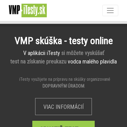
VMP skúška - testy online
V aplikácii iTesty
si môžete vyskúšať
test na získanie preukazu
vodca malého plavidla
iTesty využijete na prípravu na skúšky organizované
DOPRAVNÝM ÚRADOM
.
VIAC INFORMÁCIÍ