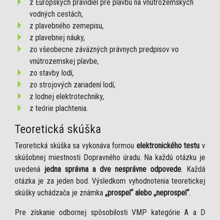
z Európskych pravidiel pre plavbu na vnútrozemských
vodných cestách,
z plavebného zemepisu,
z plavebnej náuky,
zo všeobecne záväzných právnych predpisov vo
vnútrozemskej plavbe,
zo stavby lodí,
zo strojových zariadení lodí,
z lodnej elektrotechniky,
z teórie plachtenia.
Teoretická skúška
Teoretická skúška sa vykonáva formou
elektronického testu
v
skúšobnej miestnosti Dopravného úradu. Na každú otázku je
uvedená
jedna správna a dve nesprávne odpovede
. Každá
otázka je za jeden bod. Výsledkom vyhodnotenia teoretickej
skúšky uchádzača je známka
„prospel“ alebo „neprospel“
.
Pre získanie odbornej spôsobilosti VMP kategórie A a D