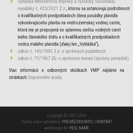
vyhláška Ministerstva dopravy a výstavby Slovenskej
republiky č. 423/2021 Z.z.
, ktorou sa ustanovujú podrobnosti
o kvalifikačných predpokladoch člena posádky plavidla
vykonávajúceho plavbu na vnútrozemskej vodnej ceste,
ktorá nie je prepojená so splavnou sieťou vodných ciest
iného členského štátu a o kvalifikačných predpokladoch
vodcu malého plavidla (ďalej len „Vyhláška“),
zákon č. 145/1995 Z.z. o správnych poplatkoch
zákon č. 71/1967 Zb. o správnom konaní (správny poriadok)
.
Viac informácii o odborných skúškach VMP nájdete na
stránkach
Dopravného úradu
.
Copyright © 2007-2026
Všetky práva vyhradené.
PREVÁDZKOVATEĽ / KONTAKT
webDesign By:
PESL.NAME