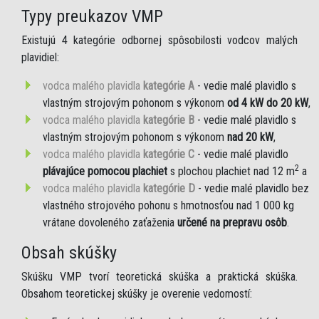
Typy preukazov VMP
Existujú 4 kategórie odbornej spôsobilosti vodcov malých
plavidiel:
vodca malého plavidla
kategórie A
- vedie malé plavidlo s
vlastným strojovým pohonom s výkonom
od 4 kW do 20 kW
,
vodca malého plavidla
kategórie B
- vedie malé plavidlo s
vlastným strojovým pohonom s výkonom
nad 20 kW
,
vodca malého plavidla
kategórie C
- vedie malé plavidlo
2
plávajúce pomocou plachiet
s plochou plachiet nad 12 m
a
vodca malého plavidla
kategórie D
- vedie malé plavidlo bez
vlastného strojového pohonu s hmotnosťou nad 1 000 kg
vrátane dovoleného zaťaženia
určené na prepravu osôb
.
Obsah skúšky
Skúšku VMP tvorí teoretická skúška a praktická skúška.
Obsahom teoretickej skúšky je overenie vedomostí: