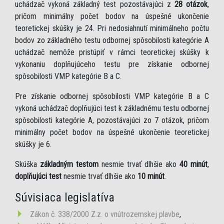
uchádzač vykoná základný test pozostávajúci z
28 otázok
,
pričom minimálny počet bodov na úspešné ukončenie
teoretickej skúšky je 24. Pri nedosiahnutí minimálneho počtu
bodov zo základného testu odbornej spôsobilosti kategórie A
uchádzač nemôže pristúpiť v rámci teoretickej skúšky k
vykonaniu doplňujúceho testu pre získanie odbornej
spôsobilosti VMP kategórie B a C.
Pre získanie odbornej spôsobilosti VMP kategórie B a C
vykoná uchádzač doplňujúci test k základnému testu odbornej
spôsobilosti kategórie A, pozostávajúci zo 7 otázok, pričom
minimálny počet bodov na úspešné ukončenie teoretickej
skúšky je 6.
Skúška
základným testom
nesmie trvať dlhšie ako
40 minút
,
doplňujúci test
nesmie trvať dlhšie ako
10 minút
.
Súvisiaca legislatíva
Zákon č. 338/2000 Z.z. o vnútrozemskej plavbe
,