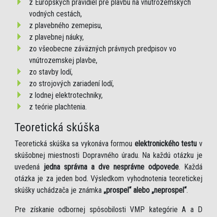
z Európskych pravidiel pre plavbu na vnútrozemských
vodných cestách,
z plavebného zemepisu,
z plavebnej náuky,
zo všeobecne záväzných právnych predpisov vo
vnútrozemskej plavbe,
zo stavby lodí,
zo strojových zariadení lodí,
z lodnej elektrotechniky,
z teórie plachtenia.
Teoretická skúška
Teoretická skúška sa vykonáva formou
elektronického testu
v
skúšobnej miestnosti Dopravného úradu. Na každú otázku je
uvedená
jedna správna a dve nesprávne odpovede
. Každá
otázka je za jeden bod. Výsledkom vyhodnotenia teoretickej
skúšky uchádzača je známka
„prospel“ alebo „neprospel“
.
Pre získanie odbornej spôsobilosti VMP kategórie A a D