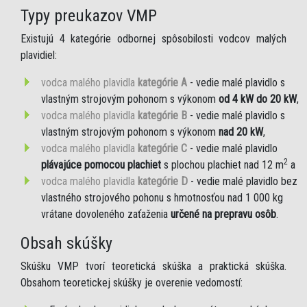
Typy preukazov VMP
Existujú 4 kategórie odbornej spôsobilosti vodcov malých
plavidiel:
vodca malého plavidla
kategórie A
- vedie malé plavidlo s
vlastným strojovým pohonom s výkonom
od 4 kW do 20 kW
,
vodca malého plavidla
kategórie B
- vedie malé plavidlo s
vlastným strojovým pohonom s výkonom
nad 20 kW
,
vodca malého plavidla
kategórie C
- vedie malé plavidlo
2
plávajúce pomocou plachiet
s plochou plachiet nad 12 m
a
vodca malého plavidla
kategórie D
- vedie malé plavidlo bez
vlastného strojového pohonu s hmotnosťou nad 1 000 kg
vrátane dovoleného zaťaženia
určené na prepravu osôb
.
Obsah skúšky
Skúšku VMP tvorí teoretická skúška a praktická skúška.
Obsahom teoretickej skúšky je overenie vedomostí: