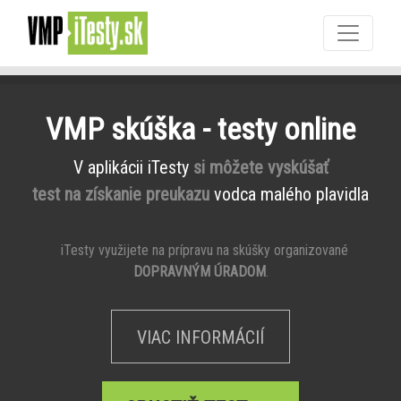
VMP skúška - testy online
V aplikácii iTesty
si môžete vyskúšať
test na získanie preukazu
vodca malého plavidla
iTesty využijete na prípravu na skúšky organizované
DOPRAVNÝM ÚRADOM
.
VIAC INFORMÁCIÍ