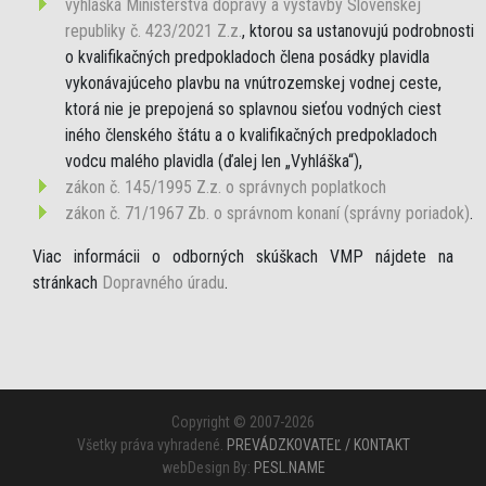
vyhláška Ministerstva dopravy a výstavby Slovenskej
republiky č. 423/2021 Z.z.
, ktorou sa ustanovujú podrobnosti
o kvalifikačných predpokladoch člena posádky plavidla
vykonávajúceho plavbu na vnútrozemskej vodnej ceste,
ktorá nie je prepojená so splavnou sieťou vodných ciest
iného členského štátu a o kvalifikačných predpokladoch
vodcu malého plavidla (ďalej len „Vyhláška“),
zákon č. 145/1995 Z.z. o správnych poplatkoch
zákon č. 71/1967 Zb. o správnom konaní (správny poriadok)
.
Viac informácii o odborných skúškach VMP nájdete na
stránkach
Dopravného úradu
.
Copyright © 2007-2026
Všetky práva vyhradené.
PREVÁDZKOVATEĽ / KONTAKT
webDesign By:
PESL.NAME