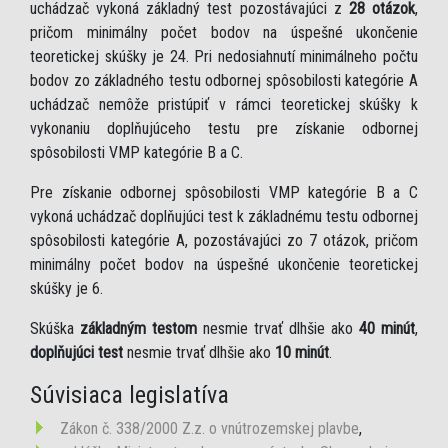
uchádzač vykoná základný test pozostávajúci z
28 otázok
,
pričom minimálny počet bodov na úspešné ukončenie
teoretickej skúšky je 24. Pri nedosiahnutí minimálneho počtu
bodov zo základného testu odbornej spôsobilosti kategórie A
uchádzač nemôže pristúpiť v rámci teoretickej skúšky k
vykonaniu doplňujúceho testu pre získanie odbornej
spôsobilosti VMP kategórie B a C.
Pre získanie odbornej spôsobilosti VMP kategórie B a C
vykoná uchádzač doplňujúci test k základnému testu odbornej
spôsobilosti kategórie A, pozostávajúci zo 7 otázok, pričom
minimálny počet bodov na úspešné ukončenie teoretickej
skúšky je 6.
Skúška
základným testom
nesmie trvať dlhšie ako
40 minút
,
doplňujúci test
nesmie trvať dlhšie ako
10 minút
.
Súvisiaca legislatíva
Zákon č. 338/2000 Z.z. o vnútrozemskej plavbe
,