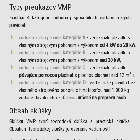
Typy preukazov VMP
Existujú 4 kategórie odbornej spôsobilosti vodcov malých
plavidiel:
vodca malého plavidla
kategórie A
- vedie malé plavidlo s
vlastným strojovým pohonom s výkonom
od 4 kW do 20 kW
,
vodca malého plavidla
kategórie B
- vedie malé plavidlo s
vlastným strojovým pohonom s výkonom
nad 20 kW
,
vodca malého plavidla
kategórie C
- vedie malé plavidlo
2
plávajúce pomocou plachiet
s plochou plachiet nad 12 m
a
vodca malého plavidla
kategórie D
- vedie malé plavidlo bez
vlastného strojového pohonu s hmotnosťou nad 1 000 kg
vrátane dovoleného zaťaženia
určené na prepravu osôb
.
Obsah skúšky
Skúšku VMP tvorí teoretická skúška a praktická skúška.
Obsahom teoretickej skúšky je overenie vedomostí: