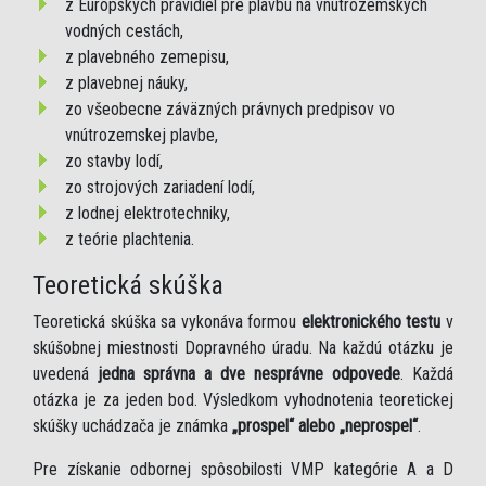
z Európskych pravidiel pre plavbu na vnútrozemských
vodných cestách,
z plavebného zemepisu,
z plavebnej náuky,
zo všeobecne záväzných právnych predpisov vo
vnútrozemskej plavbe,
zo stavby lodí,
zo strojových zariadení lodí,
z lodnej elektrotechniky,
z teórie plachtenia.
Teoretická skúška
Teoretická skúška sa vykonáva formou
elektronického testu
v
skúšobnej miestnosti Dopravného úradu. Na každú otázku je
uvedená
jedna správna a dve nesprávne odpovede
. Každá
otázka je za jeden bod. Výsledkom vyhodnotenia teoretickej
skúšky uchádzača je známka
„prospel“ alebo „neprospel“
.
Pre získanie odbornej spôsobilosti VMP kategórie A a D