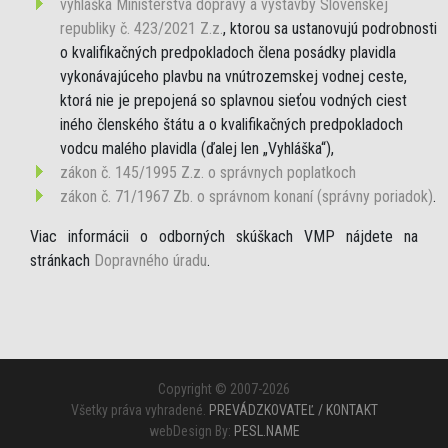
vyhláška Ministerstva dopravy a výstavby Slovenskej
republiky č. 423/2021 Z.z.
, ktorou sa ustanovujú podrobnosti
o kvalifikačných predpokladoch člena posádky plavidla
vykonávajúceho plavbu na vnútrozemskej vodnej ceste,
ktorá nie je prepojená so splavnou sieťou vodných ciest
iného členského štátu a o kvalifikačných predpokladoch
vodcu malého plavidla (ďalej len „Vyhláška“),
zákon č. 145/1995 Z.z. o správnych poplatkoch
zákon č. 71/1967 Zb. o správnom konaní (správny poriadok)
.
Viac informácii o odborných skúškach VMP nájdete na
stránkach
Dopravného úradu
.
Copyright © 2007-2026
Všetky práva vyhradené.
PREVÁDZKOVATEĽ / KONTAKT
webDesign By:
PESL.NAME