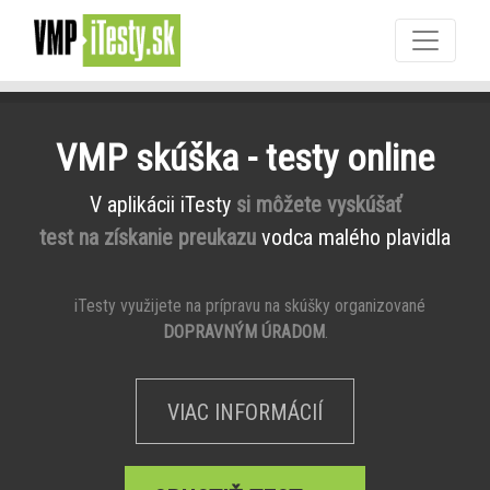
VMP skúška - testy online
V aplikácii iTesty
si môžete vyskúšať
test na získanie preukazu
vodca malého plavidla
iTesty využijete na prípravu na skúšky organizované
DOPRAVNÝM ÚRADOM
.
VIAC INFORMÁCIÍ