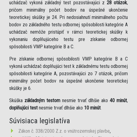
uchádzač vykoná základný test pozostávajúci z
28 otázok
,
pričom minimálny počet bodov na úspešné ukončenie
teoretickej skúšky je 24. Pri nedosiahnutí minimálneho počtu
bodov zo základného testu odbornej spôsobilosti kategórie A
uchádzač nemôže pristúpiť v rámci teoretickej skúšky k
vykonaniu doplňujúceho testu pre získanie odbornej
spôsobilosti VMP kategórie B a C.
Pre získanie odbornej spôsobilosti VMP kategórie B a C
vykoná uchádzač doplňujúci test k základnému testu odbornej
spôsobilosti kategórie A, pozostávajúci zo 7 otázok, pričom
minimálny počet bodov na úspešné ukončenie teoretickej
skúšky je 6.
Skúška
základným testom
nesmie trvať dlhšie ako
40 minút
,
doplňujúci test
nesmie trvať dlhšie ako
10 minút
.
Súvisiaca legislatíva
Zákon č. 338/2000 Z.z. o vnútrozemskej plavbe
,