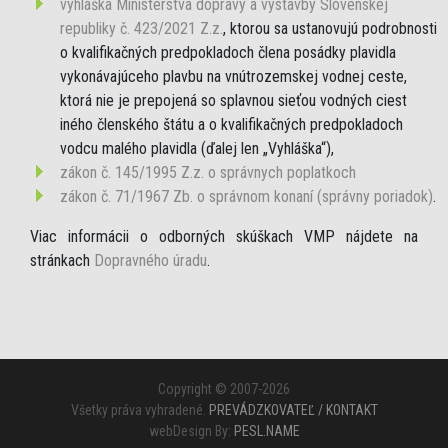
vyhláška Ministerstva dopravy a výstavby Slovenskej
republiky č. 423/2021 Z.z.
, ktorou sa ustanovujú podrobnosti
o kvalifikačných predpokladoch člena posádky plavidla
vykonávajúceho plavbu na vnútrozemskej vodnej ceste,
ktorá nie je prepojená so splavnou sieťou vodných ciest
iného členského štátu a o kvalifikačných predpokladoch
vodcu malého plavidla (ďalej len „Vyhláška“),
zákon č. 145/1995 Z.z. o správnych poplatkoch
zákon č. 71/1967 Zb. o správnom konaní (správny poriadok)
.
Viac informácii o odborných skúškach VMP nájdete na
stránkach
Dopravného úradu
.
Copyright © 2007-2026
Všetky práva vyhradené.
PREVÁDZKOVATEĽ / KONTAKT
webDesign By:
PESL.NAME