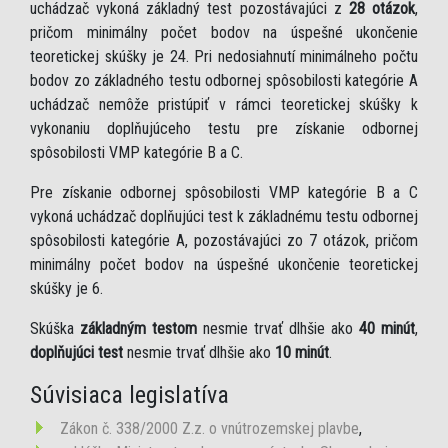
uchádzač vykoná základný test pozostávajúci z
28 otázok
,
pričom minimálny počet bodov na úspešné ukončenie
teoretickej skúšky je 24. Pri nedosiahnutí minimálneho počtu
bodov zo základného testu odbornej spôsobilosti kategórie A
uchádzač nemôže pristúpiť v rámci teoretickej skúšky k
vykonaniu doplňujúceho testu pre získanie odbornej
spôsobilosti VMP kategórie B a C.
Pre získanie odbornej spôsobilosti VMP kategórie B a C
vykoná uchádzač doplňujúci test k základnému testu odbornej
spôsobilosti kategórie A, pozostávajúci zo 7 otázok, pričom
minimálny počet bodov na úspešné ukončenie teoretickej
skúšky je 6.
Skúška
základným testom
nesmie trvať dlhšie ako
40 minút
,
doplňujúci test
nesmie trvať dlhšie ako
10 minút
.
Súvisiaca legislatíva
Zákon č. 338/2000 Z.z. o vnútrozemskej plavbe
,