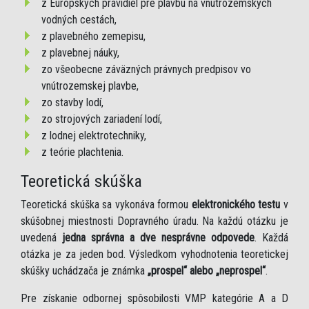
z Európskych pravidiel pre plavbu na vnútrozemských
vodných cestách,
z plavebného zemepisu,
z plavebnej náuky,
zo všeobecne záväzných právnych predpisov vo
vnútrozemskej plavbe,
zo stavby lodí,
zo strojových zariadení lodí,
z lodnej elektrotechniky,
z teórie plachtenia.
Teoretická skúška
Teoretická skúška sa vykonáva formou
elektronického testu
v
skúšobnej miestnosti Dopravného úradu. Na každú otázku je
uvedená
jedna správna a dve nesprávne odpovede
. Každá
otázka je za jeden bod. Výsledkom vyhodnotenia teoretickej
skúšky uchádzača je známka
„prospel“ alebo „neprospel“
.
Pre získanie odbornej spôsobilosti VMP kategórie A a D