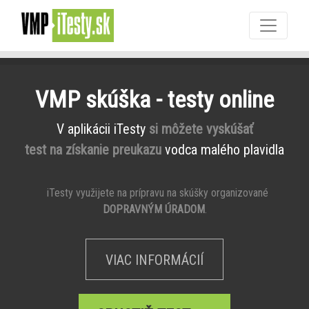
VMP skúška - testy online
V aplikácii iTesty
si môžete vyskúšať
test na získanie preukazu
vodca malého plavidla
iTesty využijete na prípravu na skúšky organizované
DOPRAVNÝM ÚRADOM
.
VIAC INFORMÁCIÍ