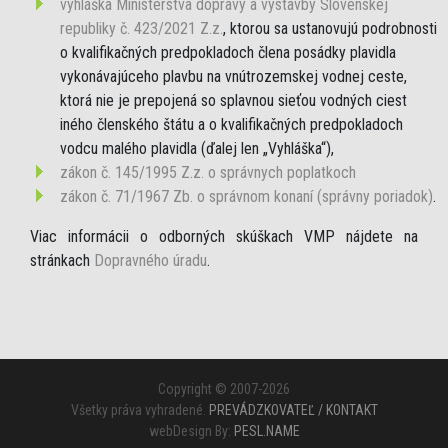
vyhláška Ministerstva dopravy a výstavby Slovenskej
republiky č. 423/2021 Z.z.
, ktorou sa ustanovujú podrobnosti
o kvalifikačných predpokladoch člena posádky plavidla
vykonávajúceho plavbu na vnútrozemskej vodnej ceste,
ktorá nie je prepojená so splavnou sieťou vodných ciest
iného členského štátu a o kvalifikačných predpokladoch
vodcu malého plavidla (ďalej len „Vyhláška“),
zákon č. 145/1995 Z.z. o správnych poplatkoch
zákon č. 71/1967 Zb. o správnom konaní (správny poriadok)
.
Viac informácii o odborných skúškach VMP nájdete na
stránkach
Dopravného úradu
.
Copyright © 2007-2026
Všetky práva vyhradené.
PREVÁDZKOVATEĽ / KONTAKT
webDesign By:
PESL.NAME