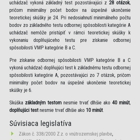
uchádzač vykoná základný test pozostávajúci z
28 otázok
,
pričom minimálny počet bodov na úspešné ukončenie
teoretickej skúšky je 24. Pri nedosiahnutí minimálneho počtu
bodov zo základného testu odbornej spôsobilosti kategórie A
uchádzač nemôže pristúpiť v rámci teoretickej skúšky k
vykonaniu doplňujúceho testu pre získanie odbornej
spôsobilosti VMP kategórie B a C.
Pre získanie odbornej spôsobilosti VMP kategórie B a C
vykoná uchádzač doplňujúci test k základnému testu odbornej
spôsobilosti kategórie A, pozostávajúci zo 7 otázok, pričom
minimálny počet bodov na úspešné ukončenie teoretickej
skúšky je 6.
Skúška
základným testom
nesmie trvať dlhšie ako
40 minút
,
doplňujúci test
nesmie trvať dlhšie ako
10 minút
.
Súvisiaca legislatíva
Zákon č. 338/2000 Z.z. o vnútrozemskej plavbe
,