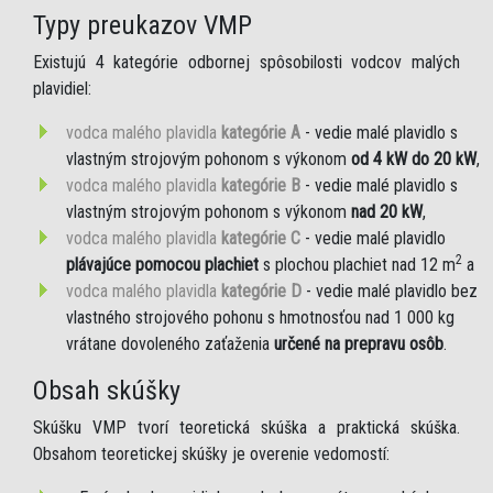
Typy preukazov VMP
Existujú 4 kategórie odbornej spôsobilosti vodcov malých
plavidiel:
vodca malého plavidla
kategórie A
- vedie malé plavidlo s
vlastným strojovým pohonom s výkonom
od 4 kW do 20 kW
,
vodca malého plavidla
kategórie B
- vedie malé plavidlo s
vlastným strojovým pohonom s výkonom
nad 20 kW
,
vodca malého plavidla
kategórie C
- vedie malé plavidlo
2
plávajúce pomocou plachiet
s plochou plachiet nad 12 m
a
vodca malého plavidla
kategórie D
- vedie malé plavidlo bez
vlastného strojového pohonu s hmotnosťou nad 1 000 kg
vrátane dovoleného zaťaženia
určené na prepravu osôb
.
Obsah skúšky
Skúšku VMP tvorí teoretická skúška a praktická skúška.
Obsahom teoretickej skúšky je overenie vedomostí: