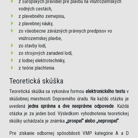
z Európskych pravidiel pre plavbu na vnútrozemských
vodných cestách,
z plavebného zemepisu,
z plavebnej náuky,
zo všeobecne záväzných právnych predpisov vo
vnútrozemskej plavbe,
zo stavby lodí,
zo strojových zariadení lodí,
z lodnej elektrotechniky,
z teórie plachtenia.
Teoretická skúška
Teoretická skúška sa vykonáva formou
elektronického testu
v
skúšobnej miestnosti Dopravného úradu. Na každú otázku je
uvedená
jedna správna a dve nesprávne odpovede
. Každá
otázka je za jeden bod. Výsledkom vyhodnotenia teoretickej
skúšky uchádzača je známka
„prospel“ alebo „neprospel“
.
Pre získanie odbornej spôsobilosti VMP kategórie A a D