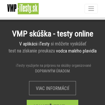
VMP skúška - testy online
V aplikácii iTesty
si môžete vyskúšať
test na získanie preukazu
vodca malého plavidla
iTesty využijete na prípravu na skúšky organizované
DOPRAVNÝM ÚRADOM
.
VIAC INFORMÁCIÍ