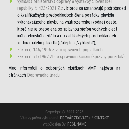
vyhláška Ministerstva dopravy a výstavby Slovenskej
republiky č. 423/2021 Z.z.
, ktorou sa ustanovujú podrobnosti
o kvalifikačných predpokladoch člena posádky plavidla
vykonávajúceho plavbu na vnútrozemskej vodnej ceste,
ktorá nie je prepojená so splavnou sieťou vodných ciest
iného členského štátu a o kvalifikačných predpokladoch
vodcu malého plavidla (ďalej len „Vyhláška“),
zákon č. 145/1995 Z.z. o správnych poplatkoch
zákon č. 71/1967 Zb. o správnom konaní (správny poriadok)
.
Viac informácii o odborných skúškach VMP nájdete na
stránkach
Dopravného úradu
.
Copyright © 2007-2026
Všetky práva vyhradené.
PREVÁDZKOVATEĽ / KONTAKT
webDesign By:
PESL.NAME