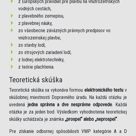
z Európskych pravidiel pre plavbu na vnútrozemských
vodných cestách,
z plavebného zemepisu,
z plavebnej náuky,
zo všeobecne záväzných právnych predpisov vo
vnútrozemskej plavbe,
zo stavby lodí,
zo strojových zariadení lodí,
z lodnej elektrotechniky,
z teórie plachtenia.
Teoretická skúška
Teoretická skúška sa vykonáva formou
elektronického testu
v
skúšobnej miestnosti Dopravného úradu. Na každú otázku je
uvedená
jedna správna a dve nesprávne odpovede
. Každá
otázka je za jeden bod. Výsledkom vyhodnotenia teoretickej
skúšky uchádzača je známka
„prospel“ alebo „neprospel“
.
Pre získanie odbornej spôsobilosti VMP kategórie A a D