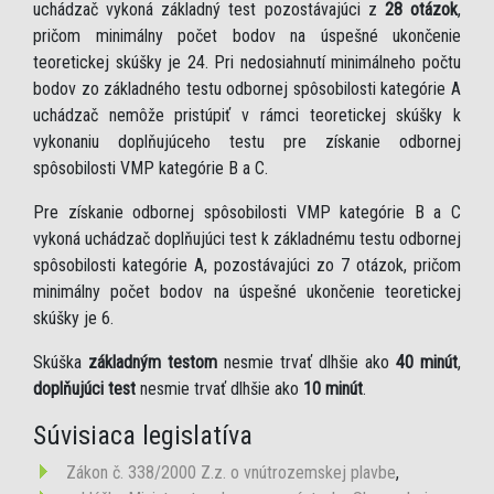
uchádzač vykoná základný test pozostávajúci z
28 otázok
,
pričom minimálny počet bodov na úspešné ukončenie
teoretickej skúšky je 24. Pri nedosiahnutí minimálneho počtu
bodov zo základného testu odbornej spôsobilosti kategórie A
uchádzač nemôže pristúpiť v rámci teoretickej skúšky k
vykonaniu doplňujúceho testu pre získanie odbornej
spôsobilosti VMP kategórie B a C.
Pre získanie odbornej spôsobilosti VMP kategórie B a C
vykoná uchádzač doplňujúci test k základnému testu odbornej
spôsobilosti kategórie A, pozostávajúci zo 7 otázok, pričom
minimálny počet bodov na úspešné ukončenie teoretickej
skúšky je 6.
Skúška
základným testom
nesmie trvať dlhšie ako
40 minút
,
doplňujúci test
nesmie trvať dlhšie ako
10 minút
.
Súvisiaca legislatíva
Zákon č. 338/2000 Z.z. o vnútrozemskej plavbe
,