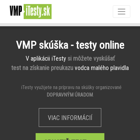
VMP skúška - testy online
V aplikácii iTesty
si môžete vyskúšať
test na získanie preukazu
vodca malého plavidla
iTesty využijete na prípravu na skúšky organizované
DOPRAVNÝM ÚRADOM
.
VIAC INFORMÁCIÍ