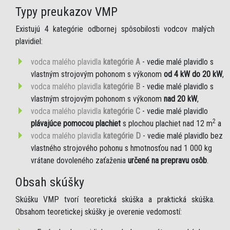
Typy preukazov VMP
Existujú 4 kategórie odbornej spôsobilosti vodcov malých
plavidiel:
vodca malého plavidla
kategórie A
- vedie malé plavidlo s
vlastným strojovým pohonom s výkonom
od 4 kW do 20 kW
,
vodca malého plavidla
kategórie B
- vedie malé plavidlo s
vlastným strojovým pohonom s výkonom
nad 20 kW
,
vodca malého plavidla
kategórie C
- vedie malé plavidlo
2
plávajúce pomocou plachiet
s plochou plachiet nad 12 m
a
vodca malého plavidla
kategórie D
- vedie malé plavidlo bez
vlastného strojového pohonu s hmotnosťou nad 1 000 kg
vrátane dovoleného zaťaženia
určené na prepravu osôb
.
Obsah skúšky
Skúšku VMP tvorí teoretická skúška a praktická skúška.
Obsahom teoretickej skúšky je overenie vedomostí: