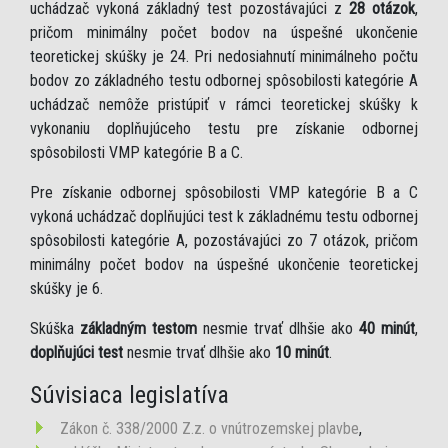
uchádzač vykoná základný test pozostávajúci z
28 otázok
,
pričom minimálny počet bodov na úspešné ukončenie
teoretickej skúšky je 24. Pri nedosiahnutí minimálneho počtu
bodov zo základného testu odbornej spôsobilosti kategórie A
uchádzač nemôže pristúpiť v rámci teoretickej skúšky k
vykonaniu doplňujúceho testu pre získanie odbornej
spôsobilosti VMP kategórie B a C.
Pre získanie odbornej spôsobilosti VMP kategórie B a C
vykoná uchádzač doplňujúci test k základnému testu odbornej
spôsobilosti kategórie A, pozostávajúci zo 7 otázok, pričom
minimálny počet bodov na úspešné ukončenie teoretickej
skúšky je 6.
Skúška
základným testom
nesmie trvať dlhšie ako
40 minút
,
doplňujúci test
nesmie trvať dlhšie ako
10 minút
.
Súvisiaca legislatíva
Zákon č. 338/2000 Z.z. o vnútrozemskej plavbe
,