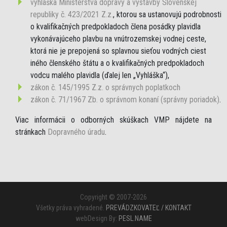
vyhláška Ministerstva dopravy a výstavby Slovenskej
republiky č. 423/2021 Z.z.
, ktorou sa ustanovujú podrobnosti
o kvalifikačných predpokladoch člena posádky plavidla
vykonávajúceho plavbu na vnútrozemskej vodnej ceste,
ktorá nie je prepojená so splavnou sieťou vodných ciest
iného členského štátu a o kvalifikačných predpokladoch
vodcu malého plavidla (ďalej len „Vyhláška“),
zákon č. 145/1995 Z.z. o správnych poplatkoch
zákon č. 71/1967 Zb. o správnom konaní (správny poriadok)
.
Viac informácii o odborných skúškach VMP nájdete na
stránkach
Dopravného úradu
.
Copyright © 2007-2026
Všetky práva vyhradené.
PREVÁDZKOVATEĽ / KONTAKT
webDesign By:
PESL.NAME