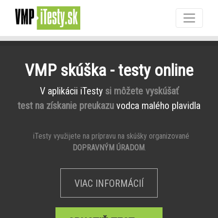
VMP skúška - testy online
V aplikácii iTesty
si môžete vyskúšať
test na získanie preukazu
vodca malého plavidla
iTesty využijete na prípravu na skúšky organizované
DOPRAVNÝM ÚRADOM
.
VIAC INFORMÁCIÍ