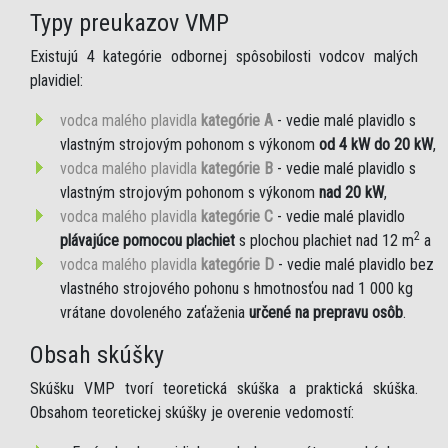
Typy preukazov VMP
Existujú 4 kategórie odbornej spôsobilosti vodcov malých
plavidiel:
vodca malého plavidla
kategórie A
- vedie malé plavidlo s
vlastným strojovým pohonom s výkonom
od 4 kW do 20 kW
,
vodca malého plavidla
kategórie B
- vedie malé plavidlo s
vlastným strojovým pohonom s výkonom
nad 20 kW
,
vodca malého plavidla
kategórie C
- vedie malé plavidlo
2
plávajúce pomocou plachiet
s plochou plachiet nad 12 m
a
vodca malého plavidla
kategórie D
- vedie malé plavidlo bez
vlastného strojového pohonu s hmotnosťou nad 1 000 kg
vrátane dovoleného zaťaženia
určené na prepravu osôb
.
Obsah skúšky
Skúšku VMP tvorí teoretická skúška a praktická skúška.
Obsahom teoretickej skúšky je overenie vedomostí: