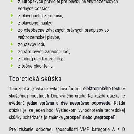
z Európskych pravidiel pre plavbu na vnútrozemských
vodných cestách,
z plavebného zemepisu,
z plavebnej náuky,
zo všeobecne záväzných právnych predpisov vo
vnútrozemskej plavbe,
zo stavby lodí,
zo strojových zariadení lodí,
z lodnej elektrotechniky,
z teórie plachtenia.
Teoretická skúška
Teoretická skúška sa vykonáva formou
elektronického testu
v
skúšobnej miestnosti Dopravného úradu. Na každú otázku je
uvedená
jedna správna a dve nesprávne odpovede
. Každá
otázka je za jeden bod. Výsledkom vyhodnotenia teoretickej
skúšky uchádzača je známka
„prospel“ alebo „neprospel“
.
Pre získanie odbornej spôsobilosti VMP kategórie A a D