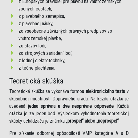
z Európskych pravidiel pre plavbu na vnútrozemských
vodných cestách,
z plavebného zemepisu,
z plavebnej náuky,
zo všeobecne záväzných právnych predpisov vo
vnútrozemskej plavbe,
zo stavby lodí,
zo strojových zariadení lodí,
z lodnej elektrotechniky,
z teórie plachtenia.
Teoretická skúška
Teoretická skúška sa vykonáva formou
elektronického testu
v
skúšobnej miestnosti Dopravného úradu. Na každú otázku je
uvedená
jedna správna a dve nesprávne odpovede
. Každá
otázka je za jeden bod. Výsledkom vyhodnotenia teoretickej
skúšky uchádzača je známka
„prospel“ alebo „neprospel“
.
Pre získanie odbornej spôsobilosti VMP kategórie A a D