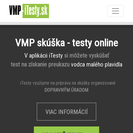
VMP skúška - testy online
V aplikácii iTesty
si môžete vyskúšať
test na získanie preukazu
vodca malého plavidla
iTesty využijete na prípravu na skúšky organizované
DOPRAVNÝM ÚRADOM
.
VIAC INFORMÁCIÍ