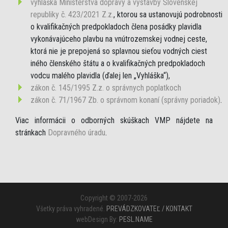
vyhláška Ministerstva dopravy a výstavby Slovenskej
republiky č. 423/2021 Z.z.
, ktorou sa ustanovujú podrobnosti
o kvalifikačných predpokladoch člena posádky plavidla
vykonávajúceho plavbu na vnútrozemskej vodnej ceste,
ktorá nie je prepojená so splavnou sieťou vodných ciest
iného členského štátu a o kvalifikačných predpokladoch
vodcu malého plavidla (ďalej len „Vyhláška“),
zákon č. 145/1995 Z.z. o správnych poplatkoch
zákon č. 71/1967 Zb. o správnom konaní (správny poriadok)
.
Viac informácii o odborných skúškach VMP nájdete na
stránkach
Dopravného úradu
.
Copyright © 2007-2026
Všetky práva vyhradené.
PREVÁDZKOVATEĽ / KONTAKT
webDesign By:
PESL.NAME