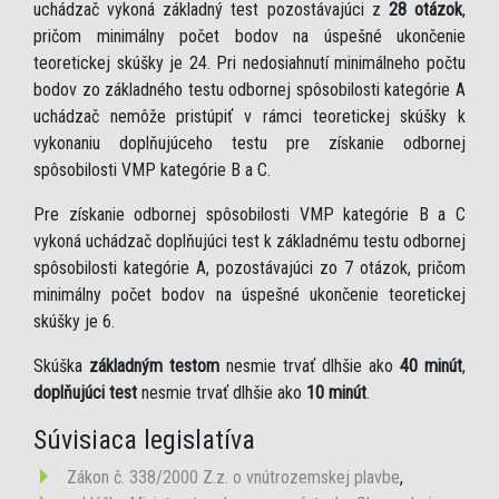
uchádzač vykoná základný test pozostávajúci z
28 otázok
,
pričom minimálny počet bodov na úspešné ukončenie
teoretickej skúšky je 24. Pri nedosiahnutí minimálneho počtu
bodov zo základného testu odbornej spôsobilosti kategórie A
uchádzač nemôže pristúpiť v rámci teoretickej skúšky k
vykonaniu doplňujúceho testu pre získanie odbornej
spôsobilosti VMP kategórie B a C.
Pre získanie odbornej spôsobilosti VMP kategórie B a C
vykoná uchádzač doplňujúci test k základnému testu odbornej
spôsobilosti kategórie A, pozostávajúci zo 7 otázok, pričom
minimálny počet bodov na úspešné ukončenie teoretickej
skúšky je 6.
Skúška
základným testom
nesmie trvať dlhšie ako
40 minút
,
doplňujúci test
nesmie trvať dlhšie ako
10 minút
.
Súvisiaca legislatíva
Zákon č. 338/2000 Z.z. o vnútrozemskej plavbe
,