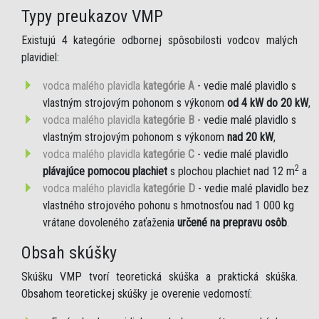
Typy preukazov VMP
Existujú 4 kategórie odbornej spôsobilosti vodcov malých
plavidiel:
vodca malého plavidla
kategórie A
- vedie malé plavidlo s
vlastným strojovým pohonom s výkonom
od 4 kW do 20 kW
,
vodca malého plavidla
kategórie B
- vedie malé plavidlo s
vlastným strojovým pohonom s výkonom
nad 20 kW
,
vodca malého plavidla
kategórie C
- vedie malé plavidlo
2
plávajúce pomocou plachiet
s plochou plachiet nad 12 m
a
vodca malého plavidla
kategórie D
- vedie malé plavidlo bez
vlastného strojového pohonu s hmotnosťou nad 1 000 kg
vrátane dovoleného zaťaženia
určené na prepravu osôb
.
Obsah skúšky
Skúšku VMP tvorí teoretická skúška a praktická skúška.
Obsahom teoretickej skúšky je overenie vedomostí: