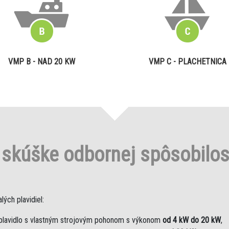
VMP B - NAD 20 KW
VMP C - PLACHETNICA
o
skúške odbornej spôsobilo
ých plavidiel:
plavidlo s vlastným strojovým pohonom s výkonom
od 4 kW do 20 kW
,