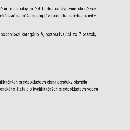
ričom minimálny počet bodov na úspešné ukončenie
uchádzač nemôže pristúpiť v rámci teoretickej skúšky
ôsobilosti kategórie A, pozostávajúci zo 7 otázok,
lifikačných predpokladoch člena posádky plavidla
lenského štátu a o kvalifikačných predpokladoch vodcu