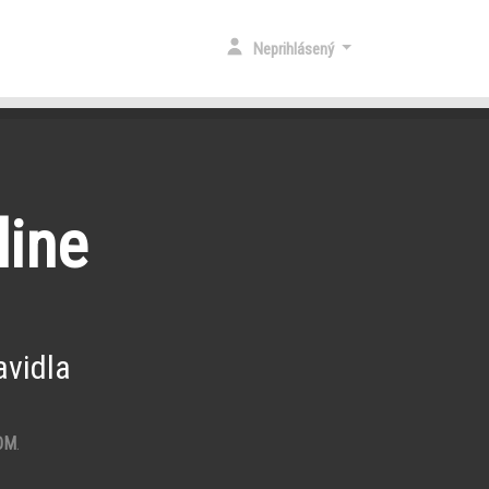
Neprihlásený
line
vidla
OM
.