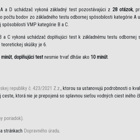
e A a D uchádzač vykoná základný test pozostávajúci z
28 otázok
, p
eho počtu bodov zo základného testu odbornej spôsobilosti kategórie A 
j spôsobilosti VMP kategórie B a C.
B a C vykoná uchádzač doplňujúci test k základnému testu odbornej sp
teoretickej skúšky je 6.
 minút
,
doplňujúci test
nesmie trvať dlhšie ako
10 minút
.
,
skej republiky č. 423/2021 Z.z.
, ktorou sa ustanovujú podrobnosti o kva
ceste, ktorá nie je prepojená so splavnou sieťou vodných ciest iného č
ny poriadok)
.
na stránkach
Dopravného úradu
.