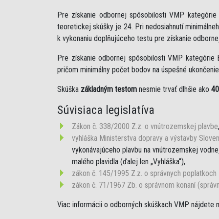
Pre získanie odbornej spôsobilosti VMP kategóri
teoretickej skúšky je 24. Pri nedosiahnutí minimáln
k vykonaniu doplňujúceho testu pre získanie odborne
Pre získanie odbornej spôsobilosti VMP kategórie 
pričom minimálny počet bodov na úspešné ukončenie 
Skúška
základným testom
nesmie trvať dlhšie ako
40
Súvisiaca legislatíva
Zákon č. 338/2000 Z.z. o vnútrozemskej plavbe
vyhláška Ministerstva dopravy a výstavby Sloven
vykonávajúceho plavbu na vnútrozemskej vodnej 
malého plavidla (ďalej len „Vyhláška“),
zákon č. 145/1995 Z.z. o správnych poplatkoch
zákon č. 71/1967 Zb. o správnom konaní (správ
Viac informácii o odborných skúškach VMP nájdete 