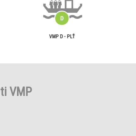
VMP D - PLŤ
sti VMP