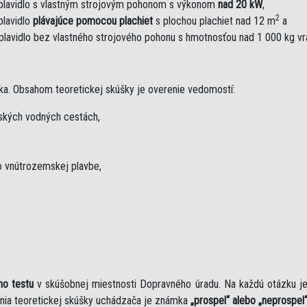
plavidlo s vlastným strojovým pohonom s výkonom
nad 20 kW
,
2
plavidlo
plávajúce pomocou plachiet
s plochou plachiet nad 12 m
a
plavidlo bez vlastného strojového pohonu s hmotnosťou nad 1 000 kg v
ka. Obsahom teoretickej skúšky je overenie vedomostí:
mských vodných cestách,
 vnútrozemskej plavbe,
ho testu
v skúšobnej miestnosti Dopravného úradu. Na každú otázku 
nia teoretickej skúšky uchádzača je známka
„prospel“ alebo „neprospel