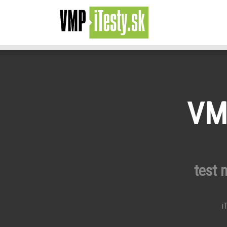
VMP
test 
iT