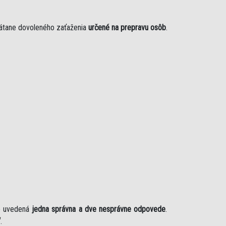
rátane dovoleného zaťaženia
určené na prepravu osôb
.
je uvedená
jedna správna a dve nesprávne odpovede
.
“
.