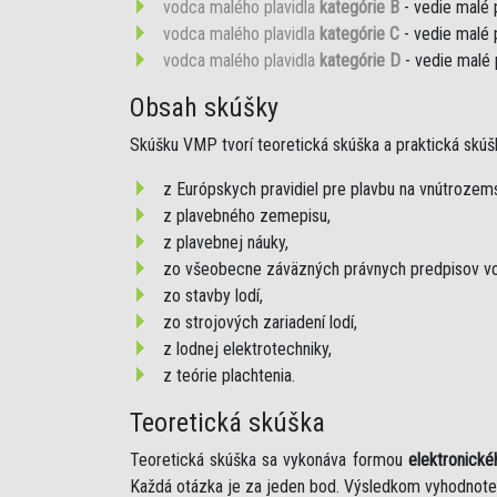
vodca malého plavidla
kategórie B
- vedie malé 
vodca malého plavidla
kategórie C
- vedie malé 
vodca malého plavidla
kategórie D
- vedie malé 
Obsah skúšky
Skúšku VMP tvorí teoretická skúška a praktická skúš
z Európskych pravidiel pre plavbu na vnútroze
z plavebného zemepisu,
z plavebnej náuky,
zo všeobecne záväzných právnych predpisov vo
zo stavby lodí,
zo strojových zariadení lodí,
z lodnej elektrotechniky,
z teórie plachtenia.
Teoretická skúška
Teoretická skúška sa vykonáva formou
elektronické
Každá otázka je za jeden bod. Výsledkom vyhodnote