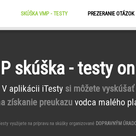
SKÚŠKA VMP - TESTY
(CURRENT)
PREZERANIE OTÁZOK
 skúška - testy on
V aplikácii iTesty
si môžete vyskúšať
na získanie preukazu
vodca malého pla
esty využijete na prípravu na skúšky organizované
DOPRAVNÝM ÚRAD