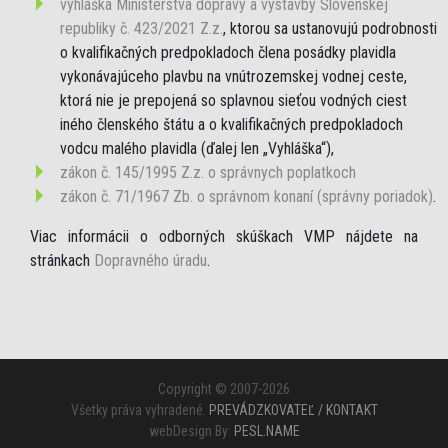
vyhláška Ministerstva dopravy a výstavby Slovenskej
republiky č. 423/2021 Z.z.
, ktorou sa ustanovujú podrobnosti
o kvalifikačných predpokladoch člena posádky plavidla
vykonávajúceho plavbu na vnútrozemskej vodnej ceste,
ktorá nie je prepojená so splavnou sieťou vodných ciest
iného členského štátu a o kvalifikačných predpokladoch
vodcu malého plavidla (ďalej len „Vyhláška“),
zákon č. 145/1995 Z.z. o správnych poplatkoch
zákon č. 71/1967 Zb. o správnom konaní (správny poriadok)
.
Viac informácii o odborných skúškach VMP nájdete na
stránkach
Dopravného úradu
.
Copyright © 2007-2026
Všetky práva vyhradené.
PREVÁDZKOVATEĽ / KONTAKT
webDesign By:
PESL.NAME