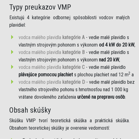
Typy preukazov VMP
Existujú 4 kategórie odbornej spôsobilosti vodcov malých
plavidiel:
vodca malého plavidla
kategórie A
- vedie malé plavidlo s
vlastným strojovým pohonom s výkonom
od 4 kW do 20 kW
,
vodca malého plavidla
kategórie B
- vedie malé plavidlo s
vlastným strojovým pohonom s výkonom
nad 20 kW
,
vodca malého plavidla
kategórie C
- vedie malé plavidlo
2
plávajúce pomocou plachiet
s plochou plachiet nad 12 m
a
vodca malého plavidla
kategórie D
- vedie malé plavidlo bez
vlastného strojového pohonu s hmotnosťou nad 1 000 kg
vrátane dovoleného zaťaženia
určené na prepravu osôb
.
Obsah skúšky
Skúšku VMP tvorí teoretická skúška a praktická skúška.
Obsahom teoretickej skúšky je overenie vedomostí: