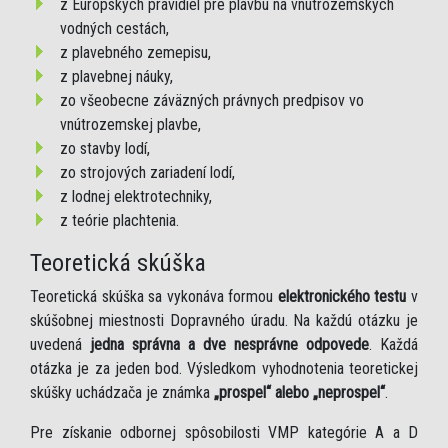
z Európskych pravidiel pre plavbu na vnútrozemských
vodných cestách,
z plavebného zemepisu,
z plavebnej náuky,
zo všeobecne záväzných právnych predpisov vo
vnútrozemskej plavbe,
zo stavby lodí,
zo strojových zariadení lodí,
z lodnej elektrotechniky,
z teórie plachtenia.
Teoretická skúška
Teoretická skúška sa vykonáva formou
elektronického testu
v
skúšobnej miestnosti Dopravného úradu. Na každú otázku je
uvedená
jedna správna a dve nesprávne odpovede
. Každá
otázka je za jeden bod. Výsledkom vyhodnotenia teoretickej
skúšky uchádzača je známka
„prospel“ alebo „neprospel“
.
Pre získanie odbornej spôsobilosti VMP kategórie A a D