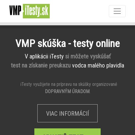
VMP skúška - testy online
V aplikácii iTesty
si môžete vyskúšať
test na získanie preukazu
vodca malého plavidla
iTesty využijete na prípravu na skúšky organizované
DOPRAVNÝM ÚRADOM
.
VIAC INFORMÁCIÍ