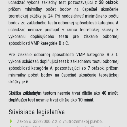
uchádzač vykoná základný test pozostávajúci z
28 otázok
,
pričom minimálny počet bodov na úspešné ukončenie
teoretickej skúšky je 24. Pri nedosiahnutí minimálneho počtu
bodov zo základného testu odbornej spôsobilosti kategórie A
uchádzač nemôže pristúpiť v rámci teoretickej skúšky k
vykonaniu doplňujúceho testu pre získanie odbornej
spôsobilosti VMP kategórie B a C.
Pre získanie odbornej spôsobilosti VMP kategórie B a C
vykoná uchádzač doplňujúci test k základnému testu odbornej
spôsobilosti kategórie A, pozostávajúci zo 7 otázok, pričom
minimálny počet bodov na úspešné ukončenie teoretickej
skúšky je 6.
Skúška
základným testom
nesmie trvať dlhšie ako
40 minút
,
doplňujúci test
nesmie trvať dlhšie ako
10 minút
.
Súvisiaca legislatíva
Zákon č. 338/2000 Z.z. o vnútrozemskej plavbe
,