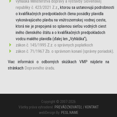
vyhláška Ministerstva dopravy a výstavby Slovenskej
republiky č. 423/2021 Z.z.
, ktorou sa ustanovujú podrobnosti
o kvalifikačných predpokladoch člena posádky plavidla
vykonávajúceho plavbu na vnútrozemskej vodnej ceste,
ktorá nie je prepojená so splavnou sieťou vodných ciest
iného členského štátu a o kvalifikačných predpokladoch
vodcu malého plavidla (ďalej len „Vyhláška“),
zákon č. 145/1995 Z.z. o správnych poplatkoch
zákon č. 71/1967 Zb. o správnom konaní (správny poriadok)
.
Viac informácii o odborných skúškach VMP nájdete na
stránkach
Dopravného úradu
.
Copyright © 2007-2026
Všetky práva vyhradené.
PREVÁDZKOVATEĽ / KONTAKT
webDesign By:
PESL.NAME