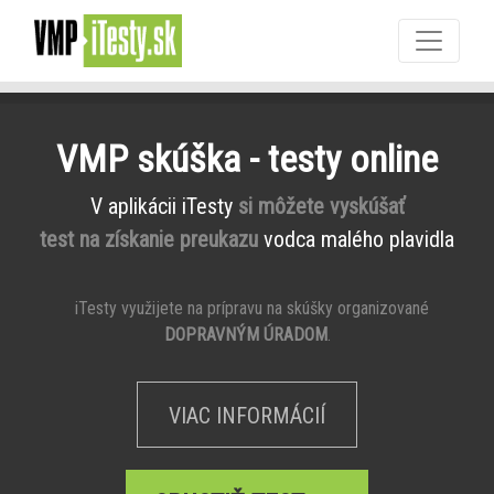
VMP skúška - testy online
V aplikácii iTesty
si môžete vyskúšať
test na získanie preukazu
vodca malého plavidla
iTesty využijete na prípravu na skúšky organizované
DOPRAVNÝM ÚRADOM
.
VIAC INFORMÁCIÍ