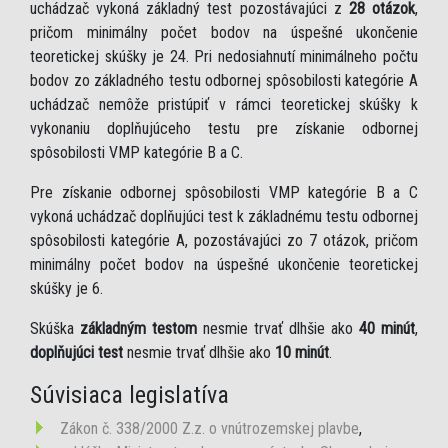
uchádzač vykoná základný test pozostávajúci z
28 otázok
,
pričom minimálny počet bodov na úspešné ukončenie
teoretickej skúšky je 24. Pri nedosiahnutí minimálneho počtu
bodov zo základného testu odbornej spôsobilosti kategórie A
uchádzač nemôže pristúpiť v rámci teoretickej skúšky k
vykonaniu doplňujúceho testu pre získanie odbornej
spôsobilosti VMP kategórie B a C.
Pre získanie odbornej spôsobilosti VMP kategórie B a C
vykoná uchádzač doplňujúci test k základnému testu odbornej
spôsobilosti kategórie A, pozostávajúci zo 7 otázok, pričom
minimálny počet bodov na úspešné ukončenie teoretickej
skúšky je 6.
Skúška
základným testom
nesmie trvať dlhšie ako
40 minút
,
doplňujúci test
nesmie trvať dlhšie ako
10 minút
.
Súvisiaca legislatíva
Zákon č. 338/2000 Z.z. o vnútrozemskej plavbe
,