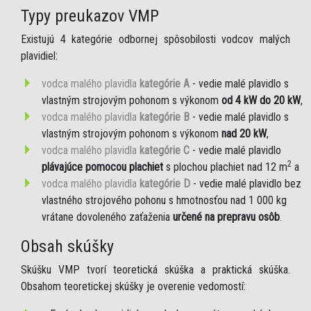
Typy preukazov VMP
Existujú 4 kategórie odbornej spôsobilosti vodcov malých
plavidiel:
vodca malého plavidla
kategórie A
- vedie malé plavidlo s
vlastným strojovým pohonom s výkonom
od 4 kW do 20 kW
,
vodca malého plavidla
kategórie B
- vedie malé plavidlo s
vlastným strojovým pohonom s výkonom
nad 20 kW
,
vodca malého plavidla
kategórie C
- vedie malé plavidlo
2
plávajúce pomocou plachiet
s plochou plachiet nad 12 m
a
vodca malého plavidla
kategórie D
- vedie malé plavidlo bez
vlastného strojového pohonu s hmotnosťou nad 1 000 kg
vrátane dovoleného zaťaženia
určené na prepravu osôb
.
Obsah skúšky
Skúšku VMP tvorí teoretická skúška a praktická skúška.
Obsahom teoretickej skúšky je overenie vedomostí: