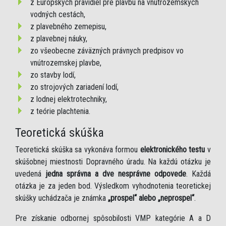
z Európskych pravidiel pre plavbu na vnútrozemských
vodných cestách,
z plavebného zemepisu,
z plavebnej náuky,
zo všeobecne záväzných právnych predpisov vo
vnútrozemskej plavbe,
zo stavby lodí,
zo strojových zariadení lodí,
z lodnej elektrotechniky,
z teórie plachtenia.
Teoretická skúška
Teoretická skúška sa vykonáva formou
elektronického testu
v
skúšobnej miestnosti Dopravného úradu. Na každú otázku je
uvedená
jedna správna a dve nesprávne odpovede
. Každá
otázka je za jeden bod. Výsledkom vyhodnotenia teoretickej
skúšky uchádzača je známka
„prospel“ alebo „neprospel“
.
Pre získanie odbornej spôsobilosti VMP kategórie A a D