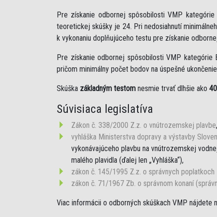
Pre získanie odbornej spôsobilosti VMP kategóri
teoretickej skúšky je 24. Pri nedosiahnutí minimáln
k vykonaniu doplňujúceho testu pre získanie odborne
Pre získanie odbornej spôsobilosti VMP kategórie 
pričom minimálny počet bodov na úspešné ukončenie 
Skúška
základným testom
nesmie trvať dlhšie ako
40
Súvisiaca legislatíva
Zákon č. 338/2000 Z.z. o vnútrozemskej plavbe
vyhláška Ministerstva dopravy a výstavby Sloven
vykonávajúceho plavbu na vnútrozemskej vodnej 
malého plavidla (ďalej len „Vyhláška“),
zákon č. 145/1995 Z.z. o správnych poplatkoch
zákon č. 71/1967 Zb. o správnom konaní (správ
Viac informácii o odborných skúškach VMP nájdete 