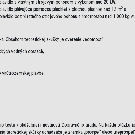
plavidlo s vlastným strojovým pohonom s výkonom
nad 20 kW
,
2
plavidlo
plávajúce pomocou plachiet
s plochou plachiet nad 12 m
a
plavidlo bez vlastného strojového pohonu s hmotnosťou nad 1 000 kg v
ka. Obsahom teoretickej skúšky je overenie vedomostí:
mských vodných cestách,
 vnútrozemskej plavbe,
ho testu
v skúšobnej miestnosti Dopravného úradu. Na každú otázku 
nia teoretickej skúšky uchádzača je známka
„prospel“ alebo „neprospel