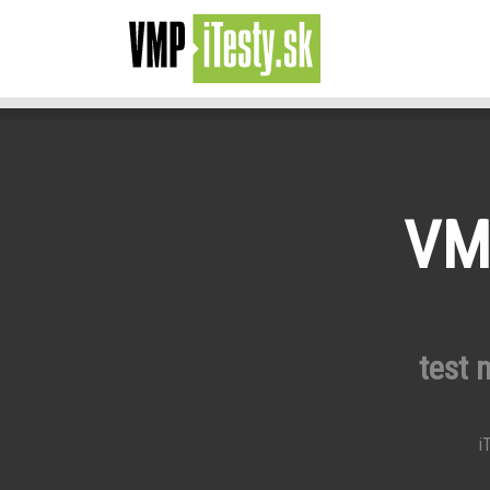
VMP
test 
iT