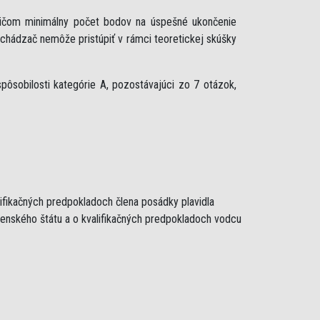
ričom minimálny počet bodov na úspešné ukončenie
uchádzač nemôže pristúpiť v rámci teoretickej skúšky
ôsobilosti kategórie A, pozostávajúci zo 7 otázok,
lifikačných predpokladoch člena posádky plavidla
lenského štátu a o kvalifikačných predpokladoch vodcu