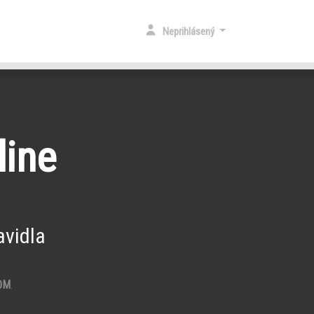
Neprihlásený
line
vidla
OM
.