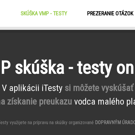
SKÚŠKA VMP - TESTY
(CURRENT)
PREZERANIE OTÁZOK
 skúška - testy on
V aplikácii iTesty
si môžete vyskúšať
na získanie preukazu
vodca malého pla
esty využijete na prípravu na skúšky organizované
DOPRAVNÝM ÚRAD