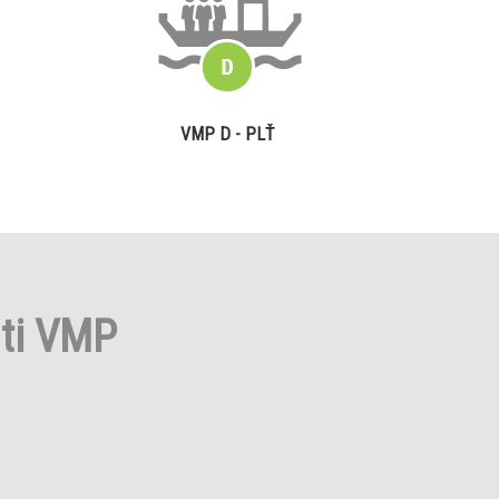
VMP D - PLŤ
sti VMP