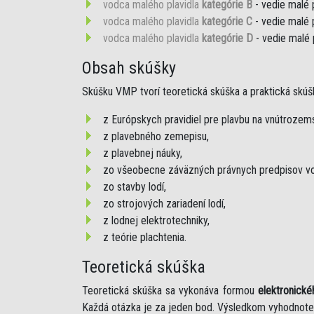
vodca malého plavidla
kategórie B
- vedie malé 
vodca malého plavidla
kategórie C
- vedie malé 
vodca malého plavidla
kategórie D
- vedie malé 
Obsah skúšky
Skúšku VMP tvorí teoretická skúška a praktická skúš
z Európskych pravidiel pre plavbu na vnútroze
z plavebného zemepisu,
z plavebnej náuky,
zo všeobecne záväzných právnych predpisov vo
zo stavby lodí,
zo strojových zariadení lodí,
z lodnej elektrotechniky,
z teórie plachtenia.
Teoretická skúška
Teoretická skúška sa vykonáva formou
elektronické
Každá otázka je za jeden bod. Výsledkom vyhodnote