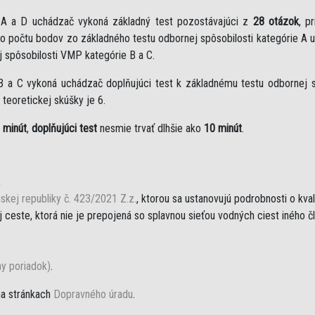
e A a D uchádzač vykoná základný test pozostávajúci z
28 otázok
, p
eho počtu bodov zo základného testu odbornej spôsobilosti kategórie A 
j spôsobilosti VMP kategórie B a C.
B a C vykoná uchádzač doplňujúci test k základnému testu odbornej sp
teoretickej skúšky je 6.
 minút
,
doplňujúci test
nesmie trvať dlhšie ako
10 minút
.
,
skej republiky č. 423/2021 Z.z.
, ktorou sa ustanovujú podrobnosti o kva
ceste, ktorá nie je prepojená so splavnou sieťou vodných ciest iného č
ny poriadok)
.
na stránkach
Dopravného úradu
.