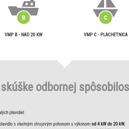
VMP B - NAD 20 KW
VMP C - PLACHETNICA
o
skúške odbornej spôsobilo
ých plavidiel:
plavidlo s vlastným strojovým pohonom s výkonom
od 4 kW do 20 kW
,