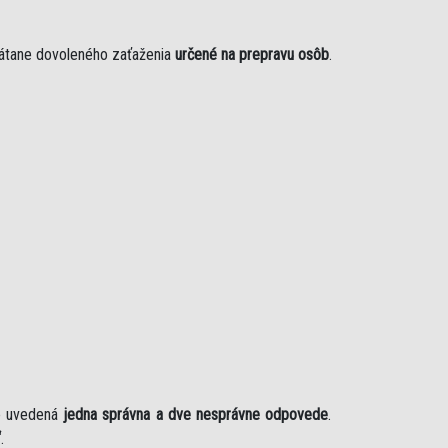
rátane dovoleného zaťaženia
určené na prepravu osôb
.
je uvedená
jedna správna a dve nesprávne odpovede
.
“
.