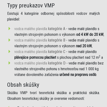
Typy preukazov VMP
Existujú 4 kategórie odbornej spôsobilosti vodcov malých
plavidiel:
vodca malého plavidla
kategórie A
- vedie malé plavidlo s
vlastným strojovým pohonom s výkonom
od 4 kW do 20 kW
,
vodca malého plavidla
kategórie B
- vedie malé plavidlo s
vlastným strojovým pohonom s výkonom
nad 20 kW
,
vodca malého plavidla
kategórie C
- vedie malé plavidlo
2
plávajúce pomocou plachiet
s plochou plachiet nad 12 m
a
vodca malého plavidla
kategórie D
- vedie malé plavidlo bez
vlastného strojového pohonu s hmotnosťou nad 1 000 kg
vrátane dovoleného zaťaženia
určené na prepravu osôb
.
Obsah skúšky
Skúšku VMP tvorí teoretická skúška a praktická skúška.
Obsahom teoretickej skúšky je overenie vedomostí: