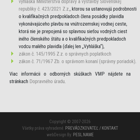
vyhláška Ministerstva dopravy a výstavby Slovenskej
republiky č. 423/2021 Z.z.
, ktorou sa ustanovujú podrobnosti
o kvalifikačných predpokladoch člena posádky plavidla
vykonávajúceho plavbu na vnútrozemskej vodnej ceste,
ktorá nie je prepojená so splavnou sieťou vodných ciest
iného členského štátu a o kvalifikačných predpokladoch
vodcu malého plavidla (ďalej len „Vyhláška“),
zákon č. 145/1995 Z.z. o správnych poplatkoch
zákon č. 71/1967 Zb. o správnom konaní (správny poriadok)
.
Viac informácii o odborných skúškach VMP nájdete na
stránkach
Dopravného úradu
.
Copyright © 2007-2026
Všetky práva vyhradené.
PREVÁDZKOVATEĽ / KONTAKT
webDesign By:
PESL.NAME