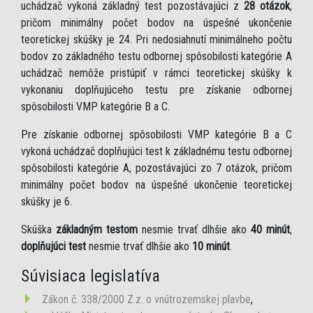
uchádzač vykoná základný test pozostávajúci z
28 otázok
,
pričom minimálny počet bodov na úspešné ukončenie
teoretickej skúšky je 24. Pri nedosiahnutí minimálneho počtu
bodov zo základného testu odbornej spôsobilosti kategórie A
uchádzač nemôže pristúpiť v rámci teoretickej skúšky k
vykonaniu doplňujúceho testu pre získanie odbornej
spôsobilosti VMP kategórie B a C.
Pre získanie odbornej spôsobilosti VMP kategórie B a C
vykoná uchádzač doplňujúci test k základnému testu odbornej
spôsobilosti kategórie A, pozostávajúci zo 7 otázok, pričom
minimálny počet bodov na úspešné ukončenie teoretickej
skúšky je 6.
Skúška
základným testom
nesmie trvať dlhšie ako
40 minút
,
doplňujúci test
nesmie trvať dlhšie ako
10 minút
.
Súvisiaca legislatíva
Zákon č. 338/2000 Z.z. o vnútrozemskej plavbe
,