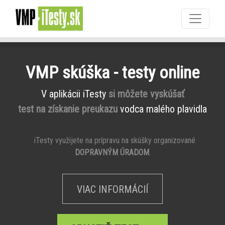
VMP skúška - testy online
V aplikácii iTesty
si môžete vyskúšať
test na získanie preukazu
vodca malého plavidla
iTesty využijete na prípravu na skúšky organizované
DOPRAVNÝM ÚRADOM
.
VIAC INFORMÁCIÍ