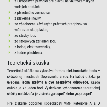
z Európskych pravidiel pre plavbu na vnútrozemských
vodných cestách,
z plavebného zemepisu,
z plavebnej náuky,
zo všeobecne záväzných právnych predpisov vo
vnútrozemskej plavbe,
zo stavby lodí,
zo strojových zariadení lodí,
z lodnej elektrotechniky,
z teórie plachtenia.
Teoretická skúška
Teoretická skúška sa vykonáva formou
elektronického testu
v
skúšobnej miestnosti Dopravného úradu. Na každú otázku je
uvedená
jedna správna a dve nesprávne odpovede
. Každá
otázka je za jeden bod. Výsledkom vyhodnotenia teoretickej
skúšky uchádzača je známka
„prospel“ alebo „neprospel“
.
Pre získanie odbornej spôsobilosti VMP kategórie A a D