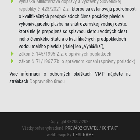
vyhláška Ministerstva dopravy a výstavby Slovenskej
republiky č. 423/2021 Z.z.
, ktorou sa ustanovujú podrobnosti
o kvalifikačných predpokladoch člena posádky plavidla
vykonávajúceho plavbu na vnútrozemskej vodnej ceste,
ktorá nie je prepojená so splavnou sieťou vodných ciest
iného členského štátu a o kvalifikačných predpokladoch
vodcu malého plavidla (ďalej len „Vyhláška“),
zákon č. 145/1995 Z.z. o správnych poplatkoch
zákon č. 71/1967 Zb. o správnom konaní (správny poriadok)
.
Viac informácii o odborných skúškach VMP nájdete na
stránkach
Dopravného úradu
.
Copyright © 2007-2026
Všetky práva vyhradené.
PREVÁDZKOVATEĽ / KONTAKT
webDesign By:
PESL.NAME