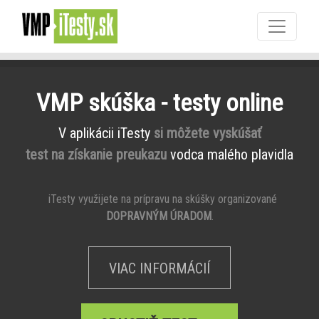
VMP skúška - testy online
V aplikácii iTesty
si môžete vyskúšať
test na získanie preukazu
vodca malého plavidla
iTesty využijete na prípravu na skúšky organizované
DOPRAVNÝM ÚRADOM
.
VIAC INFORMÁCIÍ