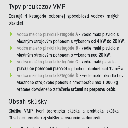
Typy preukazov VMP
Existujú 4 kategórie odbornej spôsobilosti vodcov malých
plavidiel:
vodca malého plavidla
kategórie A
- vedie malé plavidlo s
vlastným strojovým pohonom s výkonom
od 4 kW do 20 kW
,
vodca malého plavidla
kategórie B
- vedie malé plavidlo s
vlastným strojovým pohonom s výkonom
nad 20 kW
,
vodca malého plavidla
kategórie C
- vedie malé plavidlo
2
plávajúce pomocou plachiet
s plochou plachiet nad 12 m
a
vodca malého plavidla
kategórie D
- vedie malé plavidlo bez
vlastného strojového pohonu s hmotnosťou nad 1 000 kg
vrátane dovoleného zaťaženia
určené na prepravu osôb
.
Obsah skúšky
Skúšku VMP tvorí teoretická skúška a praktická skúška.
Obsahom teoretickej skúšky je overenie vedomostí: