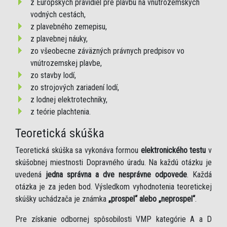
z Európskych pravidiel pre plavbu na vnútrozemských
vodných cestách,
z plavebného zemepisu,
z plavebnej náuky,
zo všeobecne záväzných právnych predpisov vo
vnútrozemskej plavbe,
zo stavby lodí,
zo strojových zariadení lodí,
z lodnej elektrotechniky,
z teórie plachtenia.
Teoretická skúška
Teoretická skúška sa vykonáva formou
elektronického testu
v
skúšobnej miestnosti Dopravného úradu. Na každú otázku je
uvedená
jedna správna a dve nesprávne odpovede
. Každá
otázka je za jeden bod. Výsledkom vyhodnotenia teoretickej
skúšky uchádzača je známka
„prospel“ alebo „neprospel“
.
Pre získanie odbornej spôsobilosti VMP kategórie A a D