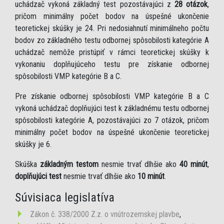
uchádzač vykoná základný test pozostávajúci z
28 otázok
,
pričom minimálny počet bodov na úspešné ukončenie
teoretickej skúšky je 24. Pri nedosiahnutí minimálneho počtu
bodov zo základného testu odbornej spôsobilosti kategórie A
uchádzač nemôže pristúpiť v rámci teoretickej skúšky k
vykonaniu doplňujúceho testu pre získanie odbornej
spôsobilosti VMP kategórie B a C.
Pre získanie odbornej spôsobilosti VMP kategórie B a C
vykoná uchádzač doplňujúci test k základnému testu odbornej
spôsobilosti kategórie A, pozostávajúci zo 7 otázok, pričom
minimálny počet bodov na úspešné ukončenie teoretickej
skúšky je 6.
Skúška
základným testom
nesmie trvať dlhšie ako
40 minút
,
doplňujúci test
nesmie trvať dlhšie ako
10 minút
.
Súvisiaca legislatíva
Zákon č. 338/2000 Z.z. o vnútrozemskej plavbe
,