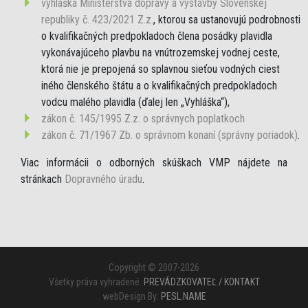
vyhláška Ministerstva dopravy a výstavby Slovenskej
republiky č. 423/2021 Z.z.
, ktorou sa ustanovujú podrobnosti
o kvalifikačných predpokladoch člena posádky plavidla
vykonávajúceho plavbu na vnútrozemskej vodnej ceste,
ktorá nie je prepojená so splavnou sieťou vodných ciest
iného členského štátu a o kvalifikačných predpokladoch
vodcu malého plavidla (ďalej len „Vyhláška“),
zákon č. 145/1995 Z.z. o správnych poplatkoch
zákon č. 71/1967 Zb. o správnom konaní (správny poriadok)
.
Viac informácii o odborných skúškach VMP nájdete na
stránkach
Dopravného úradu
.
Copyright © 2007-2026
Všetky práva vyhradené.
PREVÁDZKOVATEĽ / KONTAKT
webDesign By:
PESL.NAME