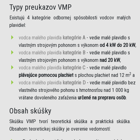
Typy preukazov VMP
Existujú 4 kategórie odbornej spôsobilosti vodcov malých
plavidiel:
vodca malého plavidla
kategórie A
- vedie malé plavidlo s
vlastným strojovým pohonom s výkonom
od 4 kW do 20 kW
,
vodca malého plavidla
kategórie B
- vedie malé plavidlo s
vlastným strojovým pohonom s výkonom
nad 20 kW
,
vodca malého plavidla
kategórie C
- vedie malé plavidlo
2
plávajúce pomocou plachiet
s plochou plachiet nad 12 m
a
vodca malého plavidla
kategórie D
- vedie malé plavidlo bez
vlastného strojového pohonu s hmotnosťou nad 1 000 kg
vrátane dovoleného zaťaženia
určené na prepravu osôb
.
Obsah skúšky
Skúšku VMP tvorí teoretická skúška a praktická skúška.
Obsahom teoretickej skúšky je overenie vedomostí: