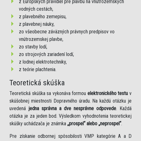
z Európskych pravidiel pre plavbu na vnútrozemských
vodných cestách,
z plavebného zemepisu,
z plavebnej náuky,
zo všeobecne záväzných právnych predpisov vo
vnútrozemskej plavbe,
zo stavby lodí,
zo strojových zariadení lodí,
z lodnej elektrotechniky,
z teórie plachtenia.
Teoretická skúška
Teoretická skúška sa vykonáva formou
elektronického testu
v
skúšobnej miestnosti Dopravného úradu. Na každú otázku je
uvedená
jedna správna a dve nesprávne odpovede
. Každá
otázka je za jeden bod. Výsledkom vyhodnotenia teoretickej
skúšky uchádzača je známka
„prospel“ alebo „neprospel“
.
Pre získanie odbornej spôsobilosti VMP kategórie A a D