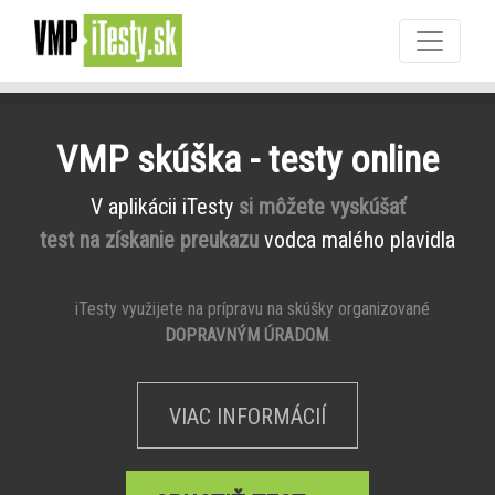
VMP skúška - testy online
V aplikácii iTesty
si môžete vyskúšať
test na získanie preukazu
vodca malého plavidla
iTesty využijete na prípravu na skúšky organizované
DOPRAVNÝM ÚRADOM
.
VIAC INFORMÁCIÍ