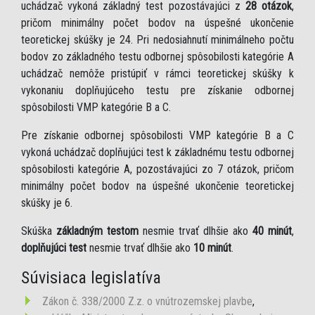
uchádzač vykoná základný test pozostávajúci z
28 otázok
,
pričom minimálny počet bodov na úspešné ukončenie
teoretickej skúšky je 24. Pri nedosiahnutí minimálneho počtu
bodov zo základného testu odbornej spôsobilosti kategórie A
uchádzač nemôže pristúpiť v rámci teoretickej skúšky k
vykonaniu doplňujúceho testu pre získanie odbornej
spôsobilosti VMP kategórie B a C.
Pre získanie odbornej spôsobilosti VMP kategórie B a C
vykoná uchádzač doplňujúci test k základnému testu odbornej
spôsobilosti kategórie A, pozostávajúci zo 7 otázok, pričom
minimálny počet bodov na úspešné ukončenie teoretickej
skúšky je 6.
Skúška
základným testom
nesmie trvať dlhšie ako
40 minút
,
doplňujúci test
nesmie trvať dlhšie ako
10 minút
.
Súvisiaca legislatíva
Zákon č. 338/2000 Z.z. o vnútrozemskej plavbe
,