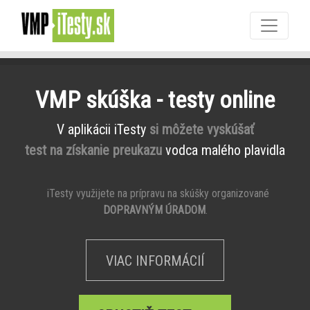
VMP skúška - testy online
V aplikácii iTesty
si môžete vyskúšať
test na získanie preukazu
vodca malého plavidla
iTesty využijete na prípravu na skúšky organizované
DOPRAVNÝM ÚRADOM
.
VIAC INFORMÁCIÍ