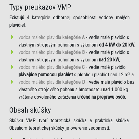
Typy preukazov VMP
Existujú 4 kategórie odbornej spôsobilosti vodcov malých
plavidiel:
vodca malého plavidla
kategórie A
- vedie malé plavidlo s
vlastným strojovým pohonom s výkonom
od 4 kW do 20 kW
,
vodca malého plavidla
kategórie B
- vedie malé plavidlo s
vlastným strojovým pohonom s výkonom
nad 20 kW
,
vodca malého plavidla
kategórie C
- vedie malé plavidlo
2
plávajúce pomocou plachiet
s plochou plachiet nad 12 m
a
vodca malého plavidla
kategórie D
- vedie malé plavidlo bez
vlastného strojového pohonu s hmotnosťou nad 1 000 kg
vrátane dovoleného zaťaženia
určené na prepravu osôb
.
Obsah skúšky
Skúšku VMP tvorí teoretická skúška a praktická skúška.
Obsahom teoretickej skúšky je overenie vedomostí: