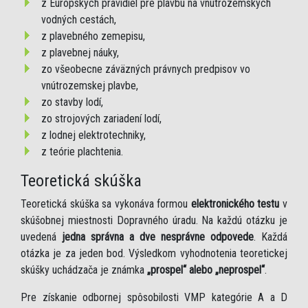
z Európskych pravidiel pre plavbu na vnútrozemských
vodných cestách,
z plavebného zemepisu,
z plavebnej náuky,
zo všeobecne záväzných právnych predpisov vo
vnútrozemskej plavbe,
zo stavby lodí,
zo strojových zariadení lodí,
z lodnej elektrotechniky,
z teórie plachtenia.
Teoretická skúška
Teoretická skúška sa vykonáva formou
elektronického testu
v
skúšobnej miestnosti Dopravného úradu. Na každú otázku je
uvedená
jedna správna a dve nesprávne odpovede
. Každá
otázka je za jeden bod. Výsledkom vyhodnotenia teoretickej
skúšky uchádzača je známka
„prospel“ alebo „neprospel“
.
Pre získanie odbornej spôsobilosti VMP kategórie A a D