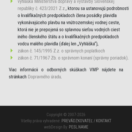
vyhláška Ministerstva dopravy a výstavby Slovenskej
republiky č. 423/2021 Z.z.
, ktorou sa ustanovujú podrobnosti
o kvalifikačných predpokladoch člena posádky plavidla
vykonávajúceho plavbu na vnútrozemskej vodnej ceste,
ktorá nie je prepojená so splavnou sieťou vodných ciest
iného členského štátu a o kvalifikačných predpokladoch
vodcu malého plavidla (ďalej len „Vyhláška“),
zákon č. 145/1995 Z.z. o správnych poplatkoch
zákon č. 71/1967 Zb. o správnom konaní (správny poriadok)
.
Viac informácii o odborných skúškach VMP nájdete na
stránkach
Dopravného úradu
.
Copyright © 2007-2026
Všetky práva vyhradené.
PREVÁDZKOVATEĽ / KONTAKT
webDesign By:
PESL.NAME