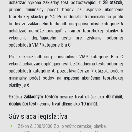
uchádzač vykoná základný test pozostávajúci z
28 otázok
,
pričom minimálny počet bodov na úspešné ukončenie
teoretickej skúšky je 24. Pri nedosiahnutí minimálneho počtu
bodov zo základného testu odbornej spôsobilosti kategórie A
uchádzač nemôže pristúpiť v rámci teoretickej skúšky k
vykonaniu doplňujúceho testu pre získanie odbornej
spôsobilosti VMP kategórie B a C.
Pre získanie odbornej spôsobilosti VMP kategórie B a C
vykoná uchádzač doplňujúci test k základnému testu odbornej
spôsobilosti kategórie A, pozostávajúci zo 7 otázok, pričom
minimálny počet bodov na úspešné ukončenie teoretickej
skúšky je 6.
Skúška
základným testom
nesmie trvať dlhšie ako
40 minút
,
doplňujúci test
nesmie trvať dlhšie ako
10 minút
.
Súvisiaca legislatíva
Zákon č. 338/2000 Z.z. o vnútrozemskej plavbe
,