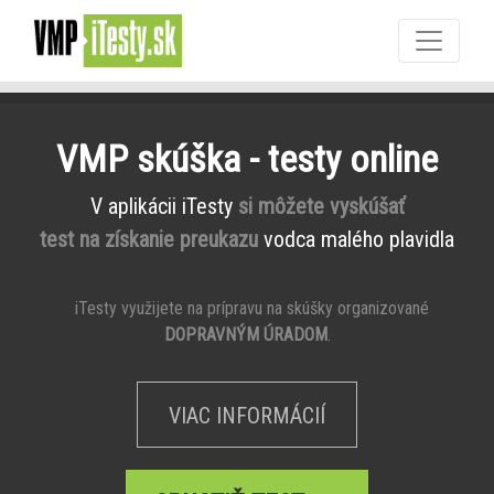
VMP skúška - testy online
V aplikácii iTesty
si môžete vyskúšať
test na získanie preukazu
vodca malého plavidla
iTesty využijete na prípravu na skúšky organizované
DOPRAVNÝM ÚRADOM
.
VIAC INFORMÁCIÍ