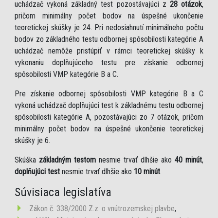
uchádzač vykoná základný test pozostávajúci z
28 otázok
,
pričom minimálny počet bodov na úspešné ukončenie
teoretickej skúšky je 24. Pri nedosiahnutí minimálneho počtu
bodov zo základného testu odbornej spôsobilosti kategórie A
uchádzač nemôže pristúpiť v rámci teoretickej skúšky k
vykonaniu doplňujúceho testu pre získanie odbornej
spôsobilosti VMP kategórie B a C.
Pre získanie odbornej spôsobilosti VMP kategórie B a C
vykoná uchádzač doplňujúci test k základnému testu odbornej
spôsobilosti kategórie A, pozostávajúci zo 7 otázok, pričom
minimálny počet bodov na úspešné ukončenie teoretickej
skúšky je 6.
Skúška
základným testom
nesmie trvať dlhšie ako
40 minút
,
doplňujúci test
nesmie trvať dlhšie ako
10 minút
.
Súvisiaca legislatíva
Zákon č. 338/2000 Z.z. o vnútrozemskej plavbe
,