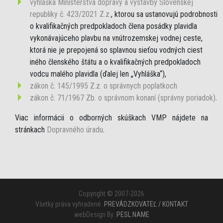
vyhláška Ministerstva dopravy a výstavby Slovenskej
republiky č. 423/2021 Z.z.
, ktorou sa ustanovujú podrobnosti
o kvalifikačných predpokladoch člena posádky plavidla
vykonávajúceho plavbu na vnútrozemskej vodnej ceste,
ktorá nie je prepojená so splavnou sieťou vodných ciest
iného členského štátu a o kvalifikačných predpokladoch
vodcu malého plavidla (ďalej len „Vyhláška“),
zákon č. 145/1995 Z.z. o správnych poplatkoch
zákon č. 71/1967 Zb. o správnom konaní (správny poriadok)
.
Viac informácii o odborných skúškach VMP nájdete na
stránkach
Dopravného úradu
.
Copyright © 2007-2026
Všetky práva vyhradené.
PREVÁDZKOVATEĽ / KONTAKT
webDesign By:
PESL.NAME