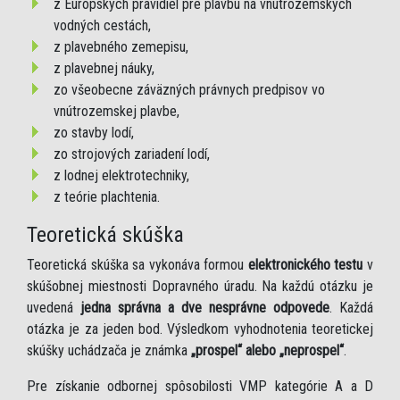
z Európskych pravidiel pre plavbu na vnútrozemských
vodných cestách,
z plavebného zemepisu,
z plavebnej náuky,
zo všeobecne záväzných právnych predpisov vo
vnútrozemskej plavbe,
zo stavby lodí,
zo strojových zariadení lodí,
z lodnej elektrotechniky,
z teórie plachtenia.
Teoretická skúška
Teoretická skúška sa vykonáva formou
elektronického testu
v
skúšobnej miestnosti Dopravného úradu. Na každú otázku je
uvedená
jedna správna a dve nesprávne odpovede
. Každá
otázka je za jeden bod. Výsledkom vyhodnotenia teoretickej
skúšky uchádzača je známka
„prospel“ alebo „neprospel“
.
Pre získanie odbornej spôsobilosti VMP kategórie A a D