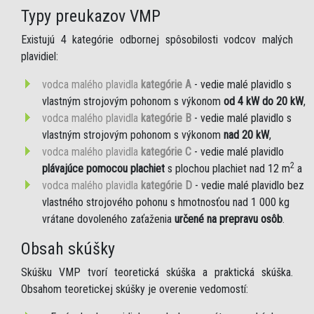
Typy preukazov VMP
Existujú 4 kategórie odbornej spôsobilosti vodcov malých
plavidiel:
vodca malého plavidla
kategórie A
- vedie malé plavidlo s
vlastným strojovým pohonom s výkonom
od 4 kW do 20 kW
,
vodca malého plavidla
kategórie B
- vedie malé plavidlo s
vlastným strojovým pohonom s výkonom
nad 20 kW
,
vodca malého plavidla
kategórie C
- vedie malé plavidlo
2
plávajúce pomocou plachiet
s plochou plachiet nad 12 m
a
vodca malého plavidla
kategórie D
- vedie malé plavidlo bez
vlastného strojového pohonu s hmotnosťou nad 1 000 kg
vrátane dovoleného zaťaženia
určené na prepravu osôb
.
Obsah skúšky
Skúšku VMP tvorí teoretická skúška a praktická skúška.
Obsahom teoretickej skúšky je overenie vedomostí: