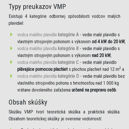
Typy preukazov VMP
Existujú 4 kategórie odbornej spôsobilosti vodcov malých
plavidiel:
vodca malého plavidla
kategórie A
- vedie malé plavidlo s
vlastným strojovým pohonom s výkonom
od 4 kW do 20 kW
,
vodca malého plavidla
kategórie B
- vedie malé plavidlo s
vlastným strojovým pohonom s výkonom
nad 20 kW
,
vodca malého plavidla
kategórie C
- vedie malé plavidlo
2
plávajúce pomocou plachiet
s plochou plachiet nad 12 m
a
vodca malého plavidla
kategórie D
- vedie malé plavidlo bez
vlastného strojového pohonu s hmotnosťou nad 1 000 kg
vrátane dovoleného zaťaženia
určené na prepravu osôb
.
Obsah skúšky
Skúšku VMP tvorí teoretická skúška a praktická skúška.
Obsahom teoretickej skúšky je overenie vedomostí: