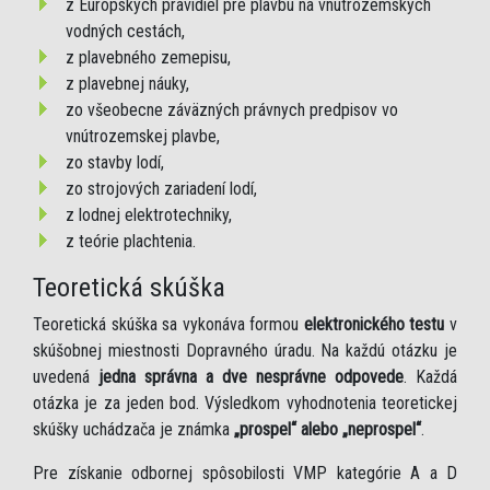
z Európskych pravidiel pre plavbu na vnútrozemských
vodných cestách,
z plavebného zemepisu,
z plavebnej náuky,
zo všeobecne záväzných právnych predpisov vo
vnútrozemskej plavbe,
zo stavby lodí,
zo strojových zariadení lodí,
z lodnej elektrotechniky,
z teórie plachtenia.
Teoretická skúška
Teoretická skúška sa vykonáva formou
elektronického testu
v
skúšobnej miestnosti Dopravného úradu. Na každú otázku je
uvedená
jedna správna a dve nesprávne odpovede
. Každá
otázka je za jeden bod. Výsledkom vyhodnotenia teoretickej
skúšky uchádzača je známka
„prospel“ alebo „neprospel“
.
Pre získanie odbornej spôsobilosti VMP kategórie A a D