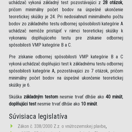
uchádzač vykoná základný test pozostávajúci z
28 otázok
,
pričom minimálny počet bodov na úspešné ukončenie
teoretickej skúšky je 24. Pri nedosiahnutí minimálneho počtu
bodov zo základného testu odbornej spôsobilosti kategórie A
uchádzač nemôže pristúpiť v rámci teoretickej skúšky k
vykonaniu doplňujúceho testu pre získanie odbornej
spôsobilosti VMP kategórie B a C.
Pre získanie odbornej spôsobilosti VMP kategórie B a C
vykoná uchádzač doplňujúci test k základnému testu odbornej
spôsobilosti kategórie A, pozostávajúci zo 7 otázok, pričom
minimálny počet bodov na úspešné ukončenie teoretickej
skúšky je 6.
Skúška
základným testom
nesmie trvať dlhšie ako
40 minút
,
doplňujúci test
nesmie trvať dlhšie ako
10 minút
.
Súvisiaca legislatíva
Zákon č. 338/2000 Z.z. o vnútrozemskej plavbe
,