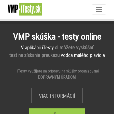
VMP skúška - testy online
V aplikácii iTesty
si môžete vyskúšať
test na získanie preukazu
vodca malého plavidla
iTesty využijete na prípravu na skúšky organizované
DOPRAVNÝM ÚRADOM
.
VIAC INFORMÁCIÍ