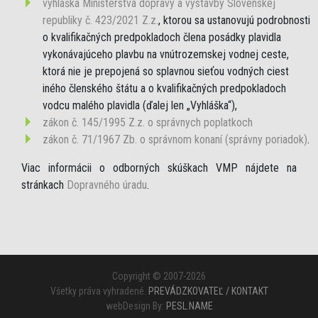
vyhláška Ministerstva dopravy a výstavby Slovenskej
republiky č. 423/2021 Z.z.
, ktorou sa ustanovujú podrobnosti
o kvalifikačných predpokladoch člena posádky plavidla
vykonávajúceho plavbu na vnútrozemskej vodnej ceste,
ktorá nie je prepojená so splavnou sieťou vodných ciest
iného členského štátu a o kvalifikačných predpokladoch
vodcu malého plavidla (ďalej len „Vyhláška“),
zákon č. 145/1995 Z.z. o správnych poplatkoch
zákon č. 71/1967 Zb. o správnom konaní (správny poriadok)
.
Viac informácii o odborných skúškach VMP nájdete na
stránkach
Dopravného úradu
.
Copyright © 2007-2026
Všetky práva vyhradené.
PREVÁDZKOVATEĽ / KONTAKT
webDesign By:
PESL.NAME