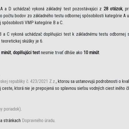
e A a D uchádzač vykoná základný test pozostávajúci z
28 otázok
, p
eho počtu bodov zo základného testu odbornej spôsobilosti kategórie A 
j spôsobilosti VMP kategórie B a C.
B a C vykoná uchádzač doplňujúci test k základnému testu odbornej sp
teoretickej skúšky je 6.
 minút
,
doplňujúci test
nesmie trvať dlhšie ako
10 minút
.
,
skej republiky č. 423/2021 Z.z.
, ktorou sa ustanovujú podrobnosti o kva
ceste, ktorá nie je prepojená so splavnou sieťou vodných ciest iného č
ny poriadok)
.
na stránkach
Dopravného úradu
.