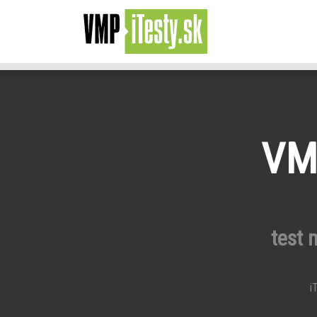
VMP
test 
iT