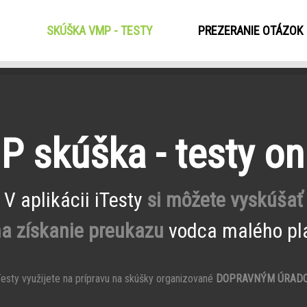
SKÚŠKA VMP - TESTY
(CURRENT)
PREZERANIE OTÁZOK
 skúška - testy on
V aplikácii iTesty
si môžete vyskúšať
na získanie preukazu
vodca malého pla
esty využijete na prípravu na skúšky organizované
DOPRAVNÝM ÚRAD