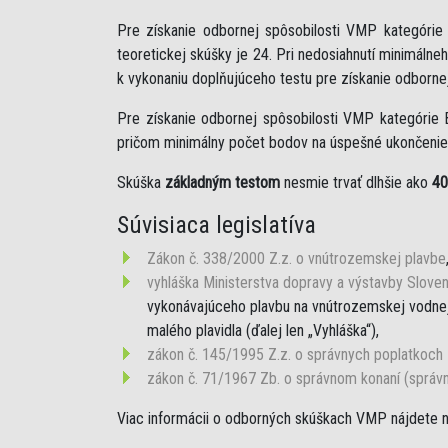
Pre získanie odbornej spôsobilosti VMP kategóri
teoretickej skúšky je 24. Pri nedosiahnutí minimáln
k vykonaniu doplňujúceho testu pre získanie odborne
Pre získanie odbornej spôsobilosti VMP kategórie 
pričom minimálny počet bodov na úspešné ukončenie 
Skúška
základným testom
nesmie trvať dlhšie ako
40
Súvisiaca legislatíva
Zákon č. 338/2000 Z.z. o vnútrozemskej plavbe
vyhláška Ministerstva dopravy a výstavby Sloven
vykonávajúceho plavbu na vnútrozemskej vodnej 
malého plavidla (ďalej len „Vyhláška“),
zákon č. 145/1995 Z.z. o správnych poplatkoch
zákon č. 71/1967 Zb. o správnom konaní (správ
Viac informácii o odborných skúškach VMP nájdete 