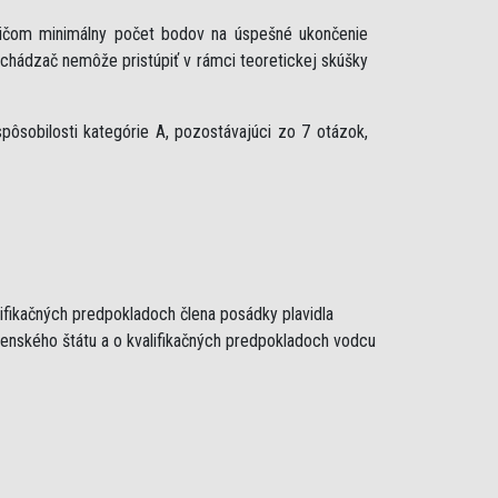
ričom minimálny počet bodov na úspešné ukončenie
uchádzač nemôže pristúpiť v rámci teoretickej skúšky
ôsobilosti kategórie A, pozostávajúci zo 7 otázok,
lifikačných predpokladoch člena posádky plavidla
lenského štátu a o kvalifikačných predpokladoch vodcu