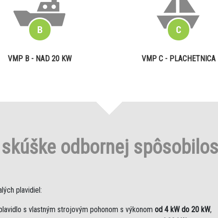
VMP B - NAD 20 KW
VMP C - PLACHETNICA
o
skúške odbornej spôsobilo
ých plavidiel:
plavidlo s vlastným strojovým pohonom s výkonom
od 4 kW do 20 kW
,