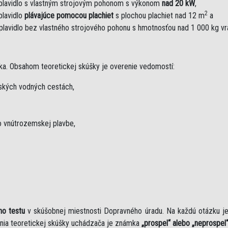
plavidlo s vlastným strojovým pohonom s výkonom
nad 20 kW
,
2
plavidlo
plávajúce pomocou plachiet
s plochou plachiet nad 12 m
a
plavidlo bez vlastného strojového pohonu s hmotnosťou nad 1 000 kg v
ka. Obsahom teoretickej skúšky je overenie vedomostí:
mských vodných cestách,
 vnútrozemskej plavbe,
ho testu
v skúšobnej miestnosti Dopravného úradu. Na každú otázku 
nia teoretickej skúšky uchádzača je známka
„prospel“ alebo „neprospel