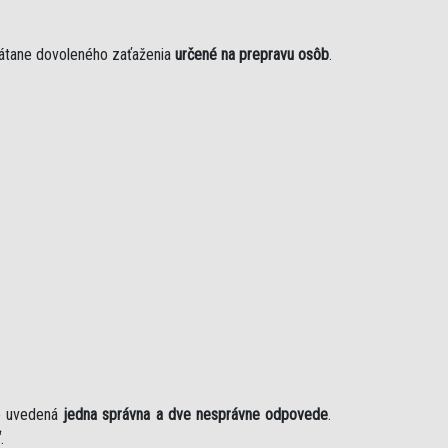
rátane dovoleného zaťaženia
určené na prepravu osôb
.
je uvedená
jedna správna a dve nesprávne odpovede
.
“
.