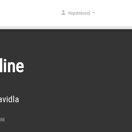
Neprihlásený
line
vidla
OM
.