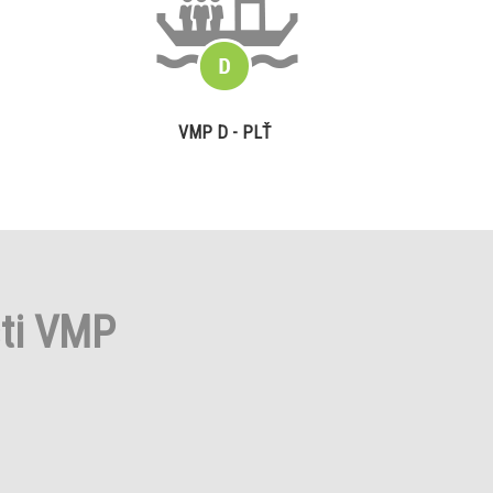
VMP D - PLŤ
sti VMP