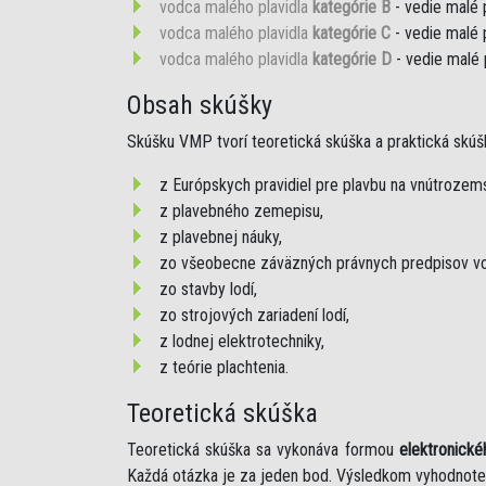
vodca malého plavidla
kategórie B
- vedie malé 
vodca malého plavidla
kategórie C
- vedie malé 
vodca malého plavidla
kategórie D
- vedie malé 
Obsah skúšky
Skúšku VMP tvorí teoretická skúška a praktická skúš
z Európskych pravidiel pre plavbu na vnútroze
z plavebného zemepisu,
z plavebnej náuky,
zo všeobecne záväzných právnych predpisov vo
zo stavby lodí,
zo strojových zariadení lodí,
z lodnej elektrotechniky,
z teórie plachtenia.
Teoretická skúška
Teoretická skúška sa vykonáva formou
elektronické
Každá otázka je za jeden bod. Výsledkom vyhodnote