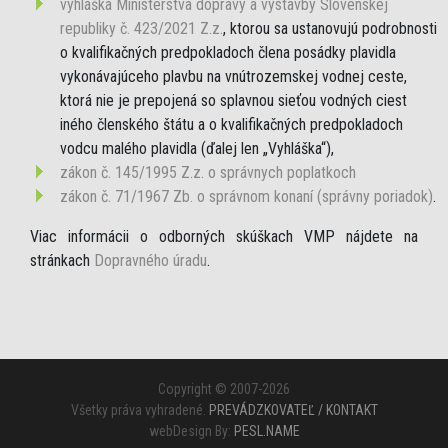
vyhláška Ministerstva dopravy a výstavby Slovenskej
republiky č. 423/2021 Z.z.
, ktorou sa ustanovujú podrobnosti
o kvalifikačných predpokladoch člena posádky plavidla
vykonávajúceho plavbu na vnútrozemskej vodnej ceste,
ktorá nie je prepojená so splavnou sieťou vodných ciest
iného členského štátu a o kvalifikačných predpokladoch
vodcu malého plavidla (ďalej len „Vyhláška“),
zákon č. 145/1995 Z.z. o správnych poplatkoch
zákon č. 71/1967 Zb. o správnom konaní (správny poriadok)
.
Viac informácii o odborných skúškach VMP nájdete na
stránkach
Dopravného úradu
.
Copyright © 2007-2026
Všetky práva vyhradené.
PREVÁDZKOVATEĽ / KONTAKT
webDesign By:
PESL.NAME