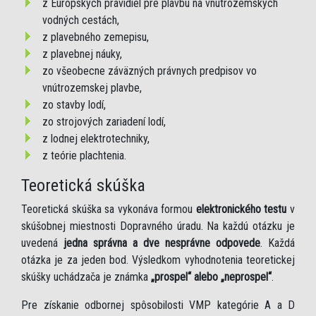
z Európskych pravidiel pre plavbu na vnútrozemských
vodných cestách,
z plavebného zemepisu,
z plavebnej náuky,
zo všeobecne záväzných právnych predpisov vo
vnútrozemskej plavbe,
zo stavby lodí,
zo strojových zariadení lodí,
z lodnej elektrotechniky,
z teórie plachtenia.
Teoretická skúška
Teoretická skúška sa vykonáva formou
elektronického testu
v
skúšobnej miestnosti Dopravného úradu. Na každú otázku je
uvedená
jedna správna a dve nesprávne odpovede
. Každá
otázka je za jeden bod. Výsledkom vyhodnotenia teoretickej
skúšky uchádzača je známka
„prospel“ alebo „neprospel“
.
Pre získanie odbornej spôsobilosti VMP kategórie A a D