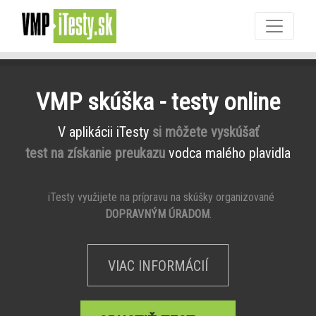
VMP skúška - testy online
V aplikácii iTesty
si môžete vyskúšať
test na získanie preukazu
vodca malého plavidla
iTesty využijete na prípravu na skúšky organizované
DOPRAVNÝM ÚRADOM
.
VIAC INFORMÁCIÍ