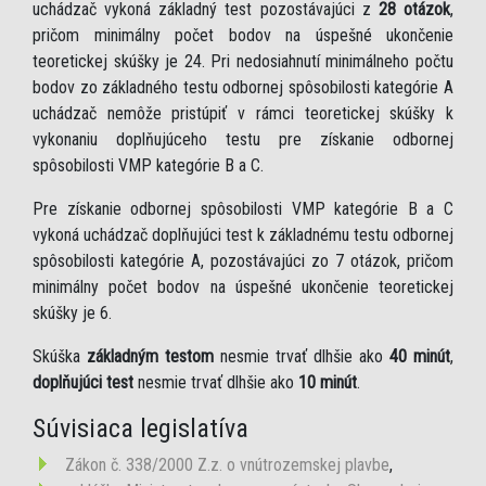
uchádzač vykoná základný test pozostávajúci z
28 otázok
,
pričom minimálny počet bodov na úspešné ukončenie
teoretickej skúšky je 24. Pri nedosiahnutí minimálneho počtu
bodov zo základného testu odbornej spôsobilosti kategórie A
uchádzač nemôže pristúpiť v rámci teoretickej skúšky k
vykonaniu doplňujúceho testu pre získanie odbornej
spôsobilosti VMP kategórie B a C.
Pre získanie odbornej spôsobilosti VMP kategórie B a C
vykoná uchádzač doplňujúci test k základnému testu odbornej
spôsobilosti kategórie A, pozostávajúci zo 7 otázok, pričom
minimálny počet bodov na úspešné ukončenie teoretickej
skúšky je 6.
Skúška
základným testom
nesmie trvať dlhšie ako
40 minút
,
doplňujúci test
nesmie trvať dlhšie ako
10 minút
.
Súvisiaca legislatíva
Zákon č. 338/2000 Z.z. o vnútrozemskej plavbe
,