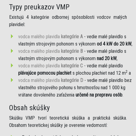
Typy preukazov VMP
Existujú 4 kategórie odbornej spôsobilosti vodcov malých
plavidiel:
vodca malého plavidla
kategórie A
- vedie malé plavidlo s
vlastným strojovým pohonom s výkonom
od 4 kW do 20 kW
,
vodca malého plavidla
kategórie B
- vedie malé plavidlo s
vlastným strojovým pohonom s výkonom
nad 20 kW
,
vodca malého plavidla
kategórie C
- vedie malé plavidlo
2
plávajúce pomocou plachiet
s plochou plachiet nad 12 m
a
vodca malého plavidla
kategórie D
- vedie malé plavidlo bez
vlastného strojového pohonu s hmotnosťou nad 1 000 kg
vrátane dovoleného zaťaženia
určené na prepravu osôb
.
Obsah skúšky
Skúšku VMP tvorí teoretická skúška a praktická skúška.
Obsahom teoretickej skúšky je overenie vedomostí: