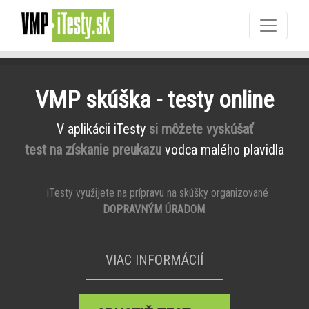
VMP skúška - testy online
V aplikácii iTesty
si môžete vyskúšať
test na získanie preukazu
vodca malého plavidla
iTesty využijete na prípravu na skúšky organizované
DOPRAVNÝM ÚRADOM
.
VIAC INFORMÁCIÍ