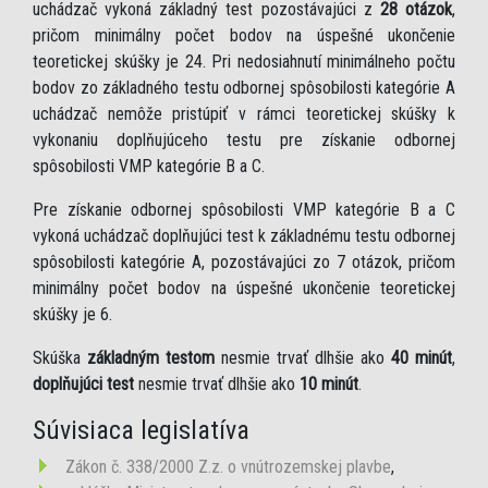
uchádzač vykoná základný test pozostávajúci z
28 otázok
,
pričom minimálny počet bodov na úspešné ukončenie
teoretickej skúšky je 24. Pri nedosiahnutí minimálneho počtu
bodov zo základného testu odbornej spôsobilosti kategórie A
uchádzač nemôže pristúpiť v rámci teoretickej skúšky k
vykonaniu doplňujúceho testu pre získanie odbornej
spôsobilosti VMP kategórie B a C.
Pre získanie odbornej spôsobilosti VMP kategórie B a C
vykoná uchádzač doplňujúci test k základnému testu odbornej
spôsobilosti kategórie A, pozostávajúci zo 7 otázok, pričom
minimálny počet bodov na úspešné ukončenie teoretickej
skúšky je 6.
Skúška
základným testom
nesmie trvať dlhšie ako
40 minút
,
doplňujúci test
nesmie trvať dlhšie ako
10 minút
.
Súvisiaca legislatíva
Zákon č. 338/2000 Z.z. o vnútrozemskej plavbe
,