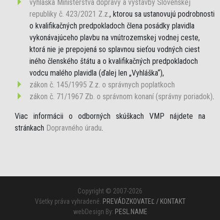
vyhláška Ministerstva dopravy a výstavby Slovenskej
republiky č. 423/2021 Z.z.
, ktorou sa ustanovujú podrobnosti
o kvalifikačných predpokladoch člena posádky plavidla
vykonávajúceho plavbu na vnútrozemskej vodnej ceste,
ktorá nie je prepojená so splavnou sieťou vodných ciest
iného členského štátu a o kvalifikačných predpokladoch
vodcu malého plavidla (ďalej len „Vyhláška“),
zákon č. 145/1995 Z.z. o správnych poplatkoch
zákon č. 71/1967 Zb. o správnom konaní (správny poriadok)
.
Viac informácii o odborných skúškach VMP nájdete na
stránkach
Dopravného úradu
.
Copyright © 2007-2026
Všetky práva vyhradené.
PREVÁDZKOVATEĽ / KONTAKT
webDesign By:
PESL.NAME