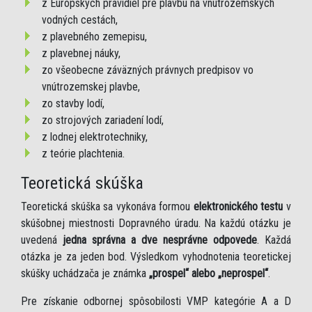
z Európskych pravidiel pre plavbu na vnútrozemských
vodných cestách,
z plavebného zemepisu,
z plavebnej náuky,
zo všeobecne záväzných právnych predpisov vo
vnútrozemskej plavbe,
zo stavby lodí,
zo strojových zariadení lodí,
z lodnej elektrotechniky,
z teórie plachtenia.
Teoretická skúška
Teoretická skúška sa vykonáva formou
elektronického testu
v
skúšobnej miestnosti Dopravného úradu. Na každú otázku je
uvedená
jedna správna a dve nesprávne odpovede
. Každá
otázka je za jeden bod. Výsledkom vyhodnotenia teoretickej
skúšky uchádzača je známka
„prospel“ alebo „neprospel“
.
Pre získanie odbornej spôsobilosti VMP kategórie A a D