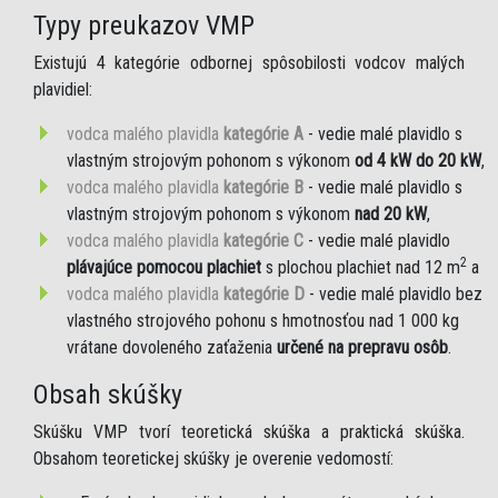
Typy preukazov VMP
Existujú 4 kategórie odbornej spôsobilosti vodcov malých
plavidiel:
vodca malého plavidla
kategórie A
- vedie malé plavidlo s
vlastným strojovým pohonom s výkonom
od 4 kW do 20 kW
,
vodca malého plavidla
kategórie B
- vedie malé plavidlo s
vlastným strojovým pohonom s výkonom
nad 20 kW
,
vodca malého plavidla
kategórie C
- vedie malé plavidlo
2
plávajúce pomocou plachiet
s plochou plachiet nad 12 m
a
vodca malého plavidla
kategórie D
- vedie malé plavidlo bez
vlastného strojového pohonu s hmotnosťou nad 1 000 kg
vrátane dovoleného zaťaženia
určené na prepravu osôb
.
Obsah skúšky
Skúšku VMP tvorí teoretická skúška a praktická skúška.
Obsahom teoretickej skúšky je overenie vedomostí: